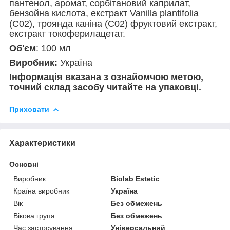
пантенол, аромат, сорбітановий каприлат,
бензойна кислота, екстракт Vanilla plantifolia
(С02), троянда каніна (С02) фруктовий екстракт,
екстракт токоферилацетат.
Об'єм
: 100 мл
Виробник:
Україна
Інформація вказана з ознайомчою метою,
точний склад засобу читайте на упаковці.
Приховати
Характеристики
Основні
Виробник
Biolab Estetic
Країна виробник
Україна
Вік
Без обмежень
Вікова група
Без обмежень
Час застосування
Універсальний