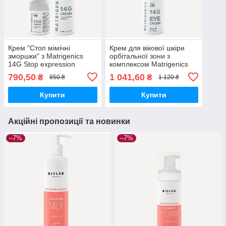
Крем "Стоп мімічні
Крем для вікової шкіри
зморшки" з Matrigenics
орбітальної зони з
14G Stop expression
комплексом Matrigenics
wrinkles 14G сream
14G EYE Cream BIOLAB
790,50
1 041,60
₴
₴
850 ₴
1 120 ₴
BIOLAB Estetic, 30 мл
Estetic, 50 мл
Купити
Купити
Акційні пропозиції та новинки
–7%
–7%