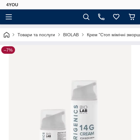
4YOU
Товари та послуги
BIOLAB
Крем "Стоп мімічні зморшк
–7%