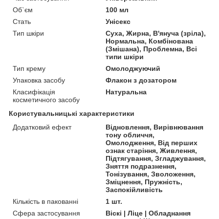
Об`єм
100 мл
Стать
Унісекс
Тип шкіри
Суха, Жирна, В'януча (зріла),
Нормальна, Комбінована
(Змішана), Проблемна, Всі
типи шкіри
Тип крему
Омолоджуючий
Упаковка засобу
Флакон з дозатором
Класифікація
Натуральна
косметичного засобу
Користувальницькі характеристики
Додатковий ефект
Відновлення, Вирівнювання
тону обличчя,
Омолодження, Від перших
ознак старіння, Живлення,
Підтягування, Згладжування,
Зняття подразнення,
Тонізування, Зволоження,
Зміцнення, Пружність,
Заспокійливість
Кількість в пакованні
1 шт.
Сфера застосування
Віскі | Ліце | Обладнання