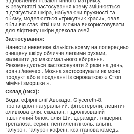
відновлення позаклітинного матриксу.
В результаті застосування крему зміцнюється і
підтягується шкіра, набуваючи пружності та
об'єму, моделюється «трикутник краси», овал
обличчя стає чіткішим. Можна використовувати
для ліфтингу шкіри довкола очей.
Застосування:
Нанести невелике кількість крему на попередньо
очищену шкіру обличчя легкими рухами,
залишити до максимального вбирання.
Рекомендується застосовувати 2 рази на день,
вранці/ввечері. Можна застосовувати як моно
продукт або в поєднанні із сироваткою « Стоп
мімічні зморшки ».
Склад (INCI):
Вода, ефірні олії Авокадо, Glycereth-8,
пропандіол натуральний, фітостероли, лецитин
оливкова олія, сквалан, гідролізований
пшеничний білок, олія Ши, цераміди, гліцерин,
трегалоза, серин, пентиленгліколь, альгін,
галурон, галурон кофеїн, ксантанова камедь,