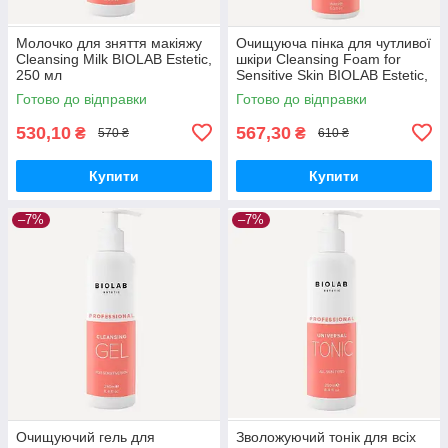
Молочко для зняття макіяжу
Очищуюча пінка для чутливої
Cleansing Milk BIOLAB Estetic,
шкіри Cleansing Foam for
250 мл
Sensitive Skin BIOLAB Estetic,
150 мл
Готово до відправки
Готово до відправки
530,10
567,30
₴
₴
570 ₴
610 ₴
Купити
Купити
–7%
–7%
Очищуючий гель для
Зволожуючий тонік для всіх