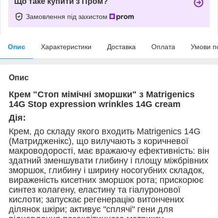
Що таке купити з Пром?
Замовлення під захистом
Опис
Характеристики
Доставка
Оплата
Умови п
Опис
Крем "Стоп мімічні зморшки" з Matrigenics
14G Stop expression wrinkles 14G сream
Дія:
Крем, до складу якого входить Matrigenics 14G
(Матридженікс), що вилучають з коричневої
макроводорості, має вражаючу ефективність: він
здатний зменшувати глибину і площу міжбрівних
зморшок, глибину і ширину носогубних складок,
вираженість кисетних зморшок рота; прискорює
синтез колагену, еластину та гіалуронової
кислоти; запускає регенерацію витончених
ділянок шкіри; активує "сплячі" гени для