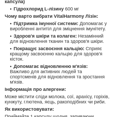
капсула)
Гідрохлорид L-лізину
600 мг
Чому варто вибрати VitalHarmony Лізін:
Підтримка імунної системи:
Допомагає у
виробленні антитіл для зміцнення імунітету.
Здоров'я шкіри та колаген:
Незамінний
для відновлення тканин та здоров'я шкіри.
Покращує засвоєння кальцію:
Сприяє
кращому засвоєнню кальцію для здоров'я
кісток.
Допомагає відновленню м'язів:
Важливо для активних людей та
спортсменів для відновлення та зростання
м'язів.
Інформація про алергени:
Може містити сліди молока, сої, арахісу, горіхів,
кунжуту, глютена, яєць, ракоподібних чи риби.
Як використовувати:
Приймайте 1 капсулу щодня, запиваючи