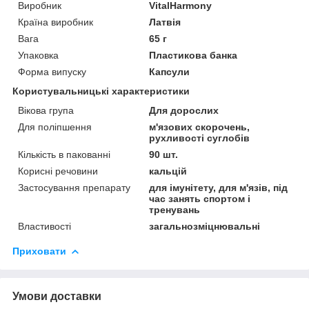
Виробник
VitalHarmony
Країна виробник
Латвія
Вага
65 г
Упаковка
Пластикова банка
Форма випуску
Капсули
Користувальницькі характеристики
Вікова група
Для дорослих
Для поліпшення
м'язових скорочень,
рухливості суглобів
Кількість в пакованні
90 шт.
Корисні речовини
кальцій
Застосування препарату
для імунітету, для м'язів, під
час занять спортом і
тренувань
Властивості
загальнозміцнювальні
Приховати
Умови доставки