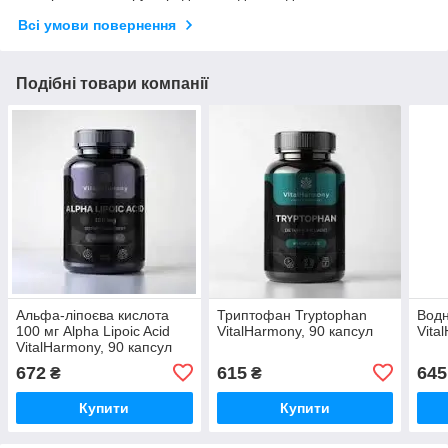
Всі умови повернення
Подібні товари компанії
Альфа-ліпоєва кислота
Триптофан Tryptophan
Водн
100 мг Alpha Lipoic Acid
VitalHarmony, 90 капсул
Vita
VitalHarmony, 90 капсул
672
615
645
₴
₴
Купити
Купити