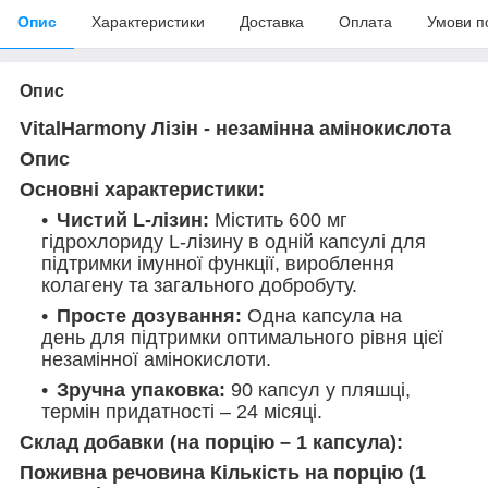
Опис
Характеристики
Доставка
Оплата
Умови п
Опис
VitalHarmony Лізін - незамінна амінокислота
Опис
Основні характеристики:
Чистий L-лізин:
Містить 600 мг
гідрохлориду L-лізину в одній капсулі для
підтримки імунної функції, вироблення
колагену та загального добробуту.
Просте дозування:
Одна капсула на
день для підтримки оптимального рівня цієї
незамінної амінокислоти.
Зручна упаковка:
90 капсул у пляшці,
термін придатності – 24 місяці.
Склад добавки (на порцію – 1 капсула):
Поживна речовина Кількість на порцію (1