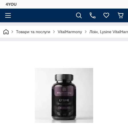
4YOU
Товари та послуги
VitalHarmony
Лізін, Lysine VitalHa