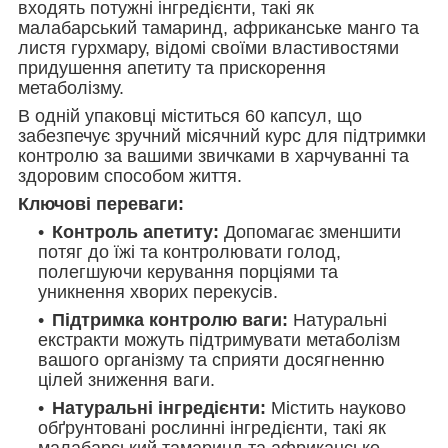
входять потужні інгредієнти, такі як
малабарський тамаринд, африканське манго та
листя гурхмару, відомі своїми властивостями
придушення апетиту та прискорення
метаболізму.
В одній упаковці міститься 60 капсул, що
забезпечує зручний місячний курс для підтримки
контролю за вашими звичками в харчуванні та
здоровим способом життя.
Ключові переваги:
Контроль апетиту:
Допомагає зменшити
потяг до їжі та контролювати голод,
полегшуючи керування порціями та
уникнення хворих перекусів.
Підтримка контролю ваги:
​​Натуральні
екстракти можуть підтримувати метаболізм
вашого організму та сприяти досягненню
цілей зниження ваги.
Натуральні інгредієнти:
Містить науково
обґрунтовані рослинні інгредієнти, такі як
малабарський тамаринд та африканське