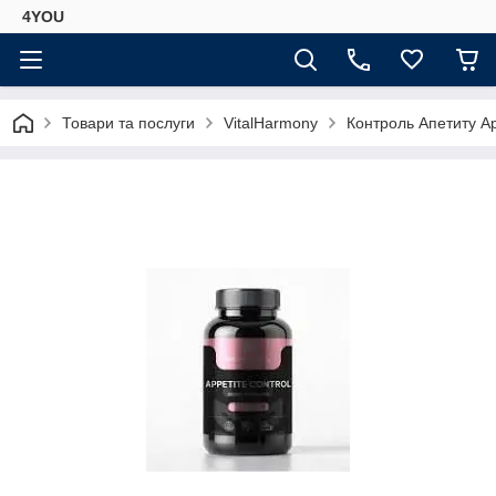
4YOU
Товари та послуги
VitalHarmony
Контроль Апетиту App