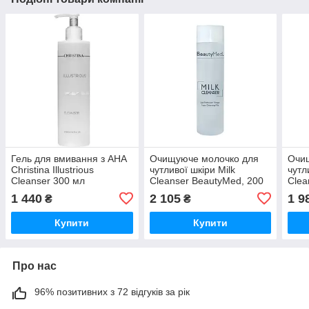
Гель для вмивання з АНА
Очищуюче молочко для
Очи
Christina Illustrious
чутливої шкіри Milk
чутл
Cleanser 300 мл
Cleanser BeautyMed, 200
Clea
мл
мл
1 440
2 105
1 9
₴
₴
Купити
Купити
Про нас
96% позитивних з 72 відгуків за рік