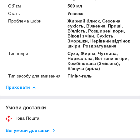
Об`єм
500 мл
Стать
Унісекс
Проблема шкіри
Жирний блиск, Сезонна
сухість, В'янення, Прищі,
В'ялість, Розширені пори,
Вікові зміни, Сухість,
Зморшки, Нерівний відтінок
шкіри, Роздратування
Тип шкіри
Суха, Жирна, Чутлива,
Нормальна, Всі типи шкіри,
Комбінована (Змішана),
В'януча (зріла)
Тип засобу для вмивання
Пілінг-гель
Приховати
Умови доставки
Нова Пошта
Всі умови доставки