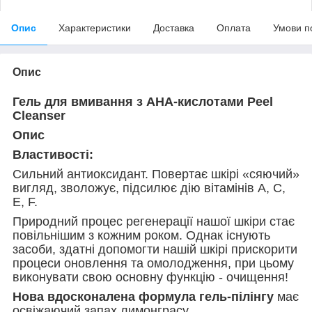
Опис
Характеристики
Доставка
Оплата
Умови п
Опис
Гель для вмивання з AHA-кислотами Peel
Cleanser
Опис
Властивості:
Сильний антиоксидант. Повертає шкірі «сяючий»
вигляд, зволожує, підсилює дію вітамінів A, C,
E, F.
Природний процес регенерації нашої шкіри стає
повільнішим з кожним роком. Однак існують
засоби, здатні допомогти нашій шкірі прискорити
процеси оновлення та омолодження, при цьому
виконувати свою основну функцію - очищення!
Нова вдосконалена формула гель-пілінгу
має
освіжаючий запах лимонграсу.