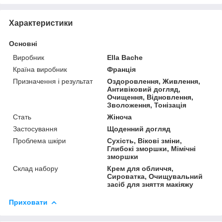
Характеристики
Основні
Виробник
Ella Bache
Країна виробник
Франція
Призначення і результат
Оздоровлення, Живлення,
Антивіковий догляд,
Очищення, Відновлення,
Зволоження, Тонізація
Стать
Жіноча
Застосування
Щоденний догляд
Проблема шкіри
Сухість, Вікові зміни,
Глибокі зморшки, Мімічні
зморшки
Склад набору
Крем для обличчя,
Сироватка, Очищувальний
засіб для зняття макіяжу
Приховати