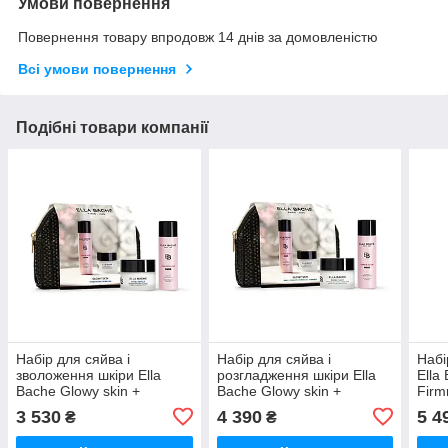
Умови повернення
Повернення товару впродовж 14 днів за домовленістю
Всі умови повернення
Подібні товари компанії
Набір для сяйва і
Набір для сяйва і
Наб
зволоження шкіри Ella
розгладження шкіри Ella
Ella
Bache Glowy skin +
Bache Glowy skin +
Firm
Hydration
Wrinkless Firmness
3 530
4 390
5 4
₴
₴