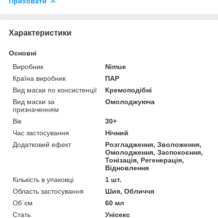
Приховати
Характеристики
Основні
Виробник
Nimue
Країна виробник
ПАР
Вид маски по консистенції
Кремоподібні
Вид маски за
Омолоджуюча
призначенням
Вік
30+
Час застосування
Нічний
Додатковий ефект
Розгладження, Зволоження,
Омолодження, Заспокоєння,
Тонізація, Регенерація,
Відновлення
Кількість в упаковці
1 шт.
Область застосування
Шия, Обличчя
Об`єм
60 мл
Стать
Унісекс