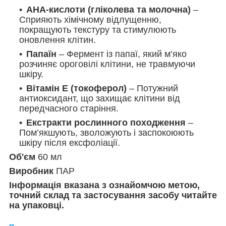
АНА-кислоти (гліколева та молочна)
–
Сприяють хімічному відлущенню,
покращують текстуру та стимулюють
оновлення клітин.
Папаїн
– Фермент із папаї, який м’яко
розчиняє ороговілі клітини, не травмуючи
шкіру.
Вітамін Е (токоферол)
– Потужний
антиоксидант, що захищає клітини від
передчасного старіння.
Екстракти рослинного походження
–
Пом’якшують, зволожують і заспокоюють
шкіру після ексфоліації.
Об'єм
60 мл
Виробник
ПАР
Інформація вказана з ознайомчою метою,
точний склад та застосування засобу читайте
на упаковці.