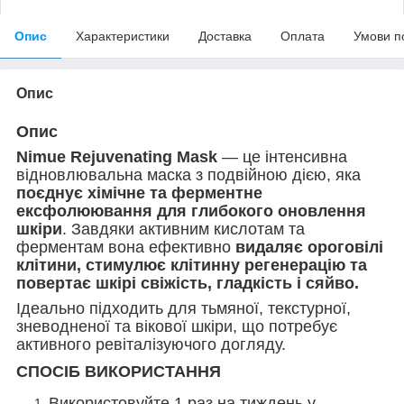
Опис
Характеристики
Доставка
Оплата
Умови п
Опис
Опис
Nimue Rejuvenating Mask
— це інтенсивна
відновлювальна маска з подвійною дією, яка
поєднує хімічне та ферментне
ексфолюювання для глибокого оновлення
шкіри
. Завдяки активним кислотам та
ферментам вона ефективно
видаляє ороговілі
клітини, стимулює клітинну регенерацію та
повертає шкірі свіжість, гладкість і сяйво.
Ідеально підходить для тьмяної, текстурної,
зневодненої та вікової шкіри, що потребує
активного ревіталізуючого догляду.
СПОСІБ ВИКОРИСТАННЯ
Використовуйте 1 раз на тиждень у