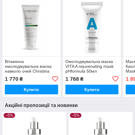
Вітамінна
Омолоджувальна маска
Маск
омолоджувальна маска
VITA A rejuvenating mask
Каол
навколо очей Christina
pHformula 50мл
Mask
Line Repair Nutrient Depuff
Prob
1 770
1 768
1 8
₴
₴
Vitamin Eye Mask 60 мл
Купити
Купити
Акційні пропозиції та новинки
–5%
–5%