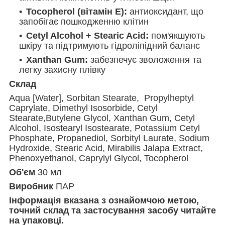
Tocopherol (вітамін Е):
антиоксидант, що
запобігає пошкодженню клітин
Cetyl Alcohol + Stearic Acid:
пом'якшують
шкіру та підтримують гідроліпідний баланс
Xanthan Gum:
забезпечує зволоження та
легку захисну плівку
Склад
Aqua [Water], Sorbitan Stearate, Propylheptyl
Caprylate, Dimethyl Isosorbide, Cetyl
Stearate,Butylene Glycol, Xanthan Gum, Cetyl
Alcohol, Isostearyl Isostearate, Potassium Cetyl
Phosphate, Propanediol, Sorbityl Laurate, Sodium
Hydroxide, Stearic Acid, Mirabilis Jalapa Extract,
Phenoxyethanol, Caprylyl Glycol, Tocopherol
Об'єм
30 мл
Виробник
ПАР
Інформація вказана з ознайомчою метою,
точний склад та застосування засобу читайте
на упаковці.