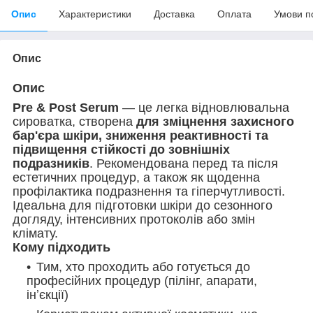
Опис
Характеристики
Доставка
Оплата
Умови п
Опис
Опис
Pre & Post Serum
— це легка відновлювальна
сироватка, створена
для зміцнення захисного
бар'єра шкіри, зниження реактивності та
підвищення стійкості до зовнішніх
подразників
. Рекомендована перед та після
естетичних процедур, а також як щоденна
профілактика подразнення та гіперчутливості.
Ідеальна для підготовки шкіри до сезонного
догляду, інтенсивних протоколів або змін
клімату.
Кому підходить
Тим, хто проходить або готується до
професійних процедур (пілінг, апарати,
інʼєкції)