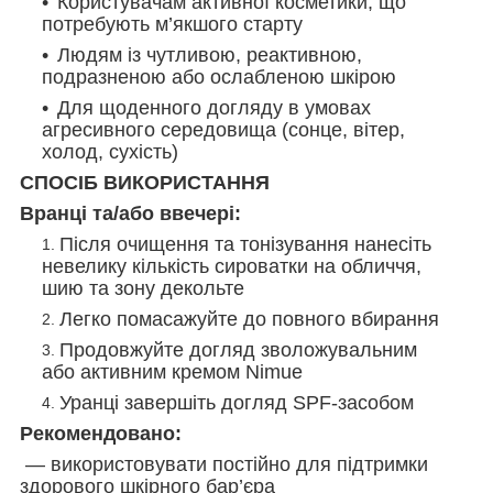
Користувачам активної косметики, що
потребують м’якшого старту
Людям із чутливою, реактивною,
подразненою або ослабленою шкірою
Для щоденного догляду в умовах
агресивного середовища (сонце, вітер,
холод, сухість)
СПОСІБ ВИКОРИСТАННЯ
Вранці та/або ввечері:
Після очищення та тонізування нанесіть
невелику кількість сироватки на обличчя,
шию та зону декольте
Легко помасажуйте до повного вбирання
Продовжуйте догляд зволожувальним
або активним кремом Nimue
Уранці завершіть догляд SPF-засобом
Рекомендовано:
— використовувати постійно для підтримки
здорового шкірного бар’єра