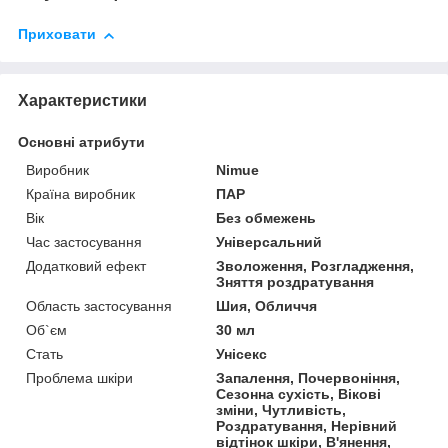
Приховати
Характеристики
Основні атрибути
Виробник
Nimue
Країна виробник
ПАР
Вік
Без обмежень
Час застосування
Універсальний
Додатковий ефект
Зволоження, Розгладження,
Зняття роздратування
Область застосування
Шия, Обличчя
Об`єм
30 мл
Стать
Унісекс
Проблема шкіри
Запалення, Почервоніння,
Сезонна сухість, Вікові
зміни, Чутливість,
Роздратування, Нерівний
відтінок шкіри, В'янення,