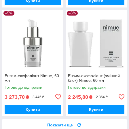
Купити
Купити
–5%
–5%
Ензим-ексфоліант Nimue, 60
Ензим-ексфоліант (змінний
мл
блок) Nimue, 60 мл
Готово до відправки
Готово до відправки
3 273,70
2 245,80
₴
₴
3 446 ₴
2 364 ₴
Купити
Купити
Показати ще