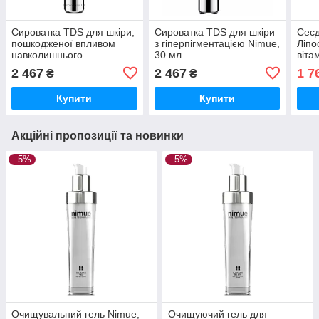
Сироватка TDS для шкіри,
Сироватка TDS для шкіри
Сесд
пошкодженої впливом
з гіперпігментацією Nimue,
Ліпо
навколишнього
30 мл
віта
середовища Nimue, 30 мл
Vit 
2 467
2 467
1 7
₴
₴
мл
Купити
Купити
Акційні пропозиції та новинки
–5%
–5%
Очищувальний гель Nimue,
Очищуючий гель для