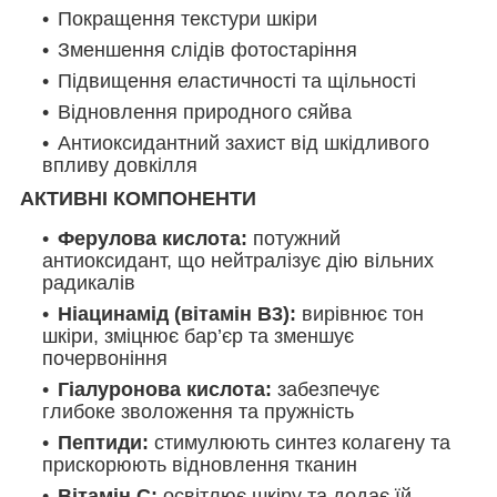
Покращення текстури шкіри
Зменшення слідів фотостаріння
Підвищення еластичності та щільності
Відновлення природного сяйва
Антиоксидантний захист від шкідливого
впливу довкілля
АКТИВНІ КОМПОНЕНТИ
Ферулова кислота:
потужний
антиоксидант, що нейтралізує дію вільних
радикалів
Ніацинамід (вітамін В3):
вирівнює тон
шкіри, зміцнює бар’єр та зменшує
почервоніння
Гіалуронова кислота:
забезпечує
глибоке зволоження та пружність
Пептиди:
стимулюють синтез колагену та
прискорюють відновлення тканин
Вітамін С:
освітлює шкіру та додає їй