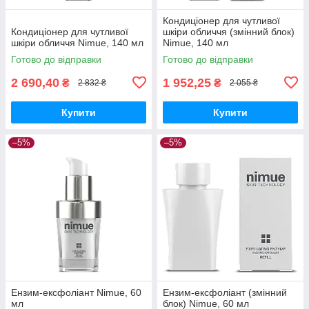
Кондиціонер для чутливої
Кондиціонер для чутливої
шкіри обличчя (змінний блок)
шкіри обличчя Nimue, 140 мл
Nimue, 140 мл
Готово до відправки
Готово до відправки
2 690,40
1 952,25
₴
₴
2 832 ₴
2 055 ₴
Купити
Купити
–5%
–5%
Ензим-ексфоліант Nimue, 60
Ензим-ексфоліант (змінний
мл
блок) Nimue, 60 мл