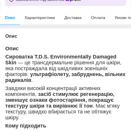
Опис
Характеристики
Доставка
Оплата
Умови п
Опис
Опис
Сироватка
T.D.S. Environmentally Damaged
Skin
— це трансдермальне рішення для шкіри,
яка постраждала від шкідливих зовнішніх
факторів:
ультрафіолету, забруднень, вільних
радикалів
.
Завдяки високій концентрації активних
компонентів,
засіб стимулює регенерацію,
зменшує ознаки фотостаріння, покращує
текстуру шкіри та вирівнює її тон
. Має м’яку
текстуру, швидко вбирається та не обтяжує
шкіру.
Кому підходить