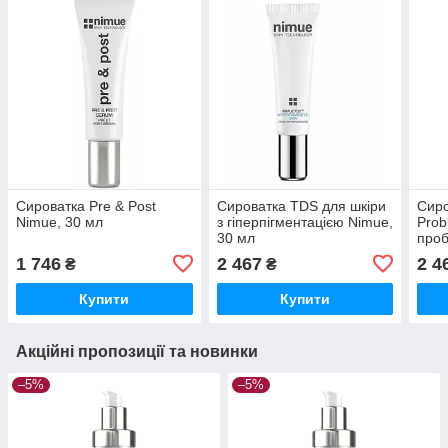
Сироватка Pre & Post
Сироватка TDS для шкіри
Сир
Nimue, 30 мл
з гіперпігментацією Nimue,
Prob
30 мл
проб
30 м
1 746
2 467
2 4
₴
₴
Купити
Купити
Акційні пропозиції та новинки
–5%
–5%