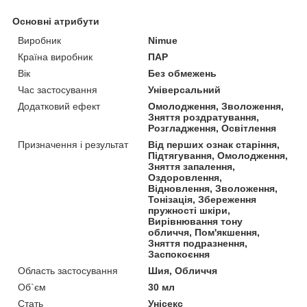
Основні атрибути
Виробник
Nimue
Країна виробник
ПАР
Вік
Без обмежень
Час застосування
Універсальний
Додатковий ефект
Омолодження, Зволоження,
Зняття роздратування,
Розгладження, Освітлення
Призначення і результат
Від перших ознак старіння,
Підтягування, Омолодження,
Зняття запалення,
Оздоровлення,
Відновлення, Зволоження,
Тонізація, Збереження
пружності шкіри,
Вирівнювання тону
обличчя, Пом'якшення,
Зняття подразнення,
Заспокоєння
Область застосування
Шия, Обличчя
Об`єм
30 мл
Стать
Унісекс