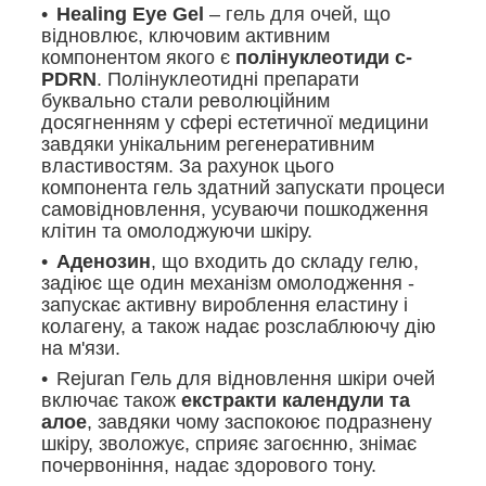
Healing Eye Gel
– гель для очей, що
відновлює, ключовим активним
компонентом якого є
полінуклеотиди c-
PDRN
. Полінуклеотидні препарати
буквально стали революційним
досягненням у сфері естетичної медицини
завдяки унікальним регенеративним
властивостям. За рахунок цього
компонента гель здатний запускати процеси
самовідновлення, усуваючи пошкодження
клітин та омолоджуючи шкіру.
Аденозин
, що входить до складу гелю,
задіює ще один механізм омолодження -
запускає активну вироблення еластину і
колагену, а також надає розслаблюючу дію
на м'язи.
Rejuran Гель для відновлення шкіри очей
включає також
екстракти календули та
алое
, завдяки чому заспокоює подразнену
шкіру, зволожує, сприяє загоєнню, знімає
почервоніння, надає здорового тону.