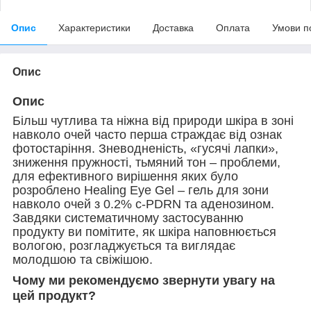
Опис
Характеристики
Доставка
Оплата
Умови п
Опис
Опис
Більш чутлива та ніжна від природи шкіра в зоні
навколо очей часто перша страждає від ознак
фотостаріння. Зневодненість, «гусячі лапки»,
зниження пружності, тьмяний тон – проблеми,
для ефективного вирішення яких було
розроблено Healing Eye Gel – гель для зони
навколо очей з 0.2% c-PDRN та аденозином.
Завдяки систематичному застосуванню
продукту ви помітите, як шкіра наповнюється
вологою, розгладжується та виглядає
молодшою та свіжішою.
Чому ми рекомендуємо звернути увагу на
цей продукт?