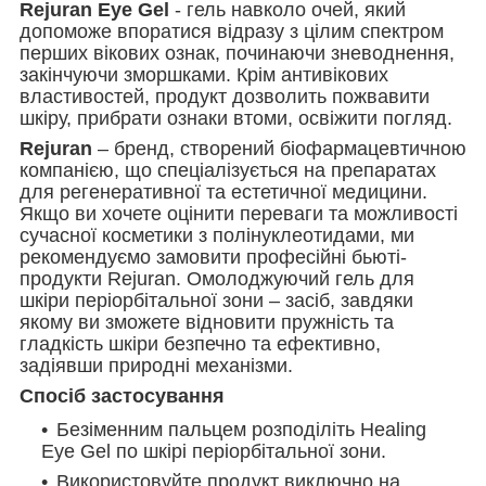
Rejuran Eye Gel
- гель навколо очей, який
допоможе впоратися відразу з цілим спектром
перших вікових ознак, починаючи зневоднення,
закінчуючи зморшками. Крім антивікових
властивостей, продукт дозволить пожвавити
шкіру, прибрати ознаки втоми, освіжити погляд.
Rejuran
– бренд, створений біофармацевтичною
компанією, що спеціалізується на препаратах
для регенеративної та естетичної медицини.
Якщо ви хочете оцінити переваги та можливості
сучасної косметики з полінуклеотидами, ми
рекомендуємо замовити професійні бьюті-
продукти Rejuran. Омолоджуючий гель для
шкіри періорбітальної зони – засіб, завдяки
якому ви зможете відновити пружність та
гладкість шкіри безпечно та ефективно,
задіявши природні механізми.
Спосіб застосування
Безіменним пальцем розподіліть Healing
Eye Gel по шкірі періорбітальної зони.
Використовуйте продукт виключно на