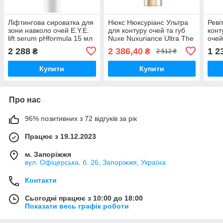
Ліфтингова сироватка для
Нюкс Нюксуріанс Ультра
Реві
зони навколо очей E.Y.E.
для контуру очей та губ
конт
lift serum pHformula 15 мл
Nuxe Nuxuriance Ultra The
очей
Eye & Lip Contour Cream
DEF
2 288
2 386,40
1 2
₴
₴
2 512 ₴
15мл
15 м
Купити
Купити
Про нас
96% позитивних з 72 відгуків за рік
Працює з 19.12.2023
м. Запоріжжя
вул. Офіцерська, б. 26, Запоріжжя, Україна
Контакти
Сьогодні працює з 10:00 до 18:00
Показати весь графік роботи