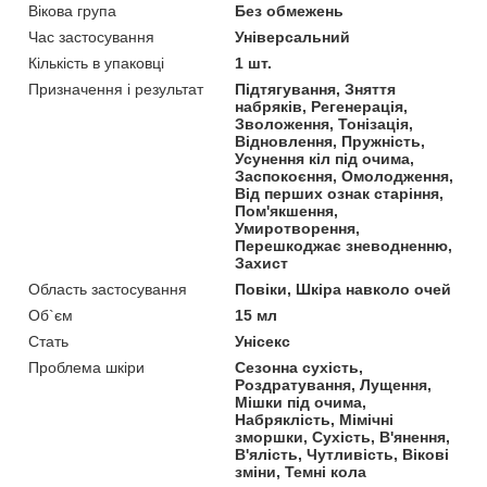
Вікова група
Без обмежень
Час застосування
Універсальний
Кількість в упаковці
1 шт.
Призначення і результат
Підтягування, Зняття
набряків, Регенерація,
Зволоження, Тонізація,
Відновлення, Пружність,
Усунення кіл під очима,
Заспокоєння, Омолодження,
Від перших ознак старіння,
Пом'якшення,
Умиротворення,
Перешкоджає зневодненню,
Захист
Область застосування
Повіки, Шкіра навколо очей
Об`єм
15 мл
Стать
Унісекс
Проблема шкіри
Сезонна сухість,
Роздратування, Лущення,
Мішки під очима,
Набряклість, Мімічні
зморшки, Сухість, В'янення,
В'ялість, Чутливість, Вікові
зміни, Темні кола