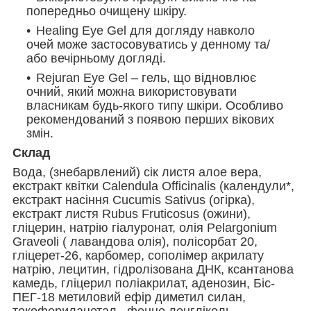
попередньо очищену шкіру.
Healing Eye Gel для догляду навколо
очей може застосовуватись у денному та/
або вечірньому догляді.
Rejuran Eye Gel – гель, що відновлює
очний, який можна використовувати
власникам будь-якого типу шкіри. Особливо
рекомендований з появою перших вікових
змін.
Склад
Вода, (знебарвлений) сік листя алое вера,
екстракт квітки Calendula Officinalis (календули*,
екстракт насіння Cucumis Sativus (огірка),
екстракт листя Rubus Fruticosus (ожини),
гліцерин, натрію гіалуронат, олія Pelargonium
Graveoli ( лавандова олія), полісорбат 20,
гліцерет-26, карбомер, сополімер акрилату
натрію, лецитин, гідролізована ДНК, ксантанова
камедь, гліцерил поліакрилат, аденозин, Біс-
ПЕГ-18 метиловий ефір диметил силан,