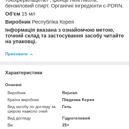
токоферилацетал , фенце ленгліколь,
бензиловий спирт. Органічні інгредієнти c-PDRN.
Об'єм
15 мл
Виробник
Республіка Корея
Інформація вказана з ознайомчою метою,
точний склад та застосування засобу читайте
на упаковці.
Приховати
Характеристики
Основні
Виробник
Rejuran
Країна виробник
Південна Корея
Вид засобу по догляду за
Гель
шкірою навколо очей
Вид догляду
Гідрогелевий
Вік
25+