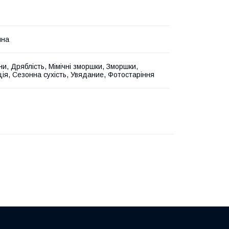
йна
іни, Дряблість, Мімічні зморшки, Зморшки,
ція, Сезонна сухість, Увядание, Фотостаріння