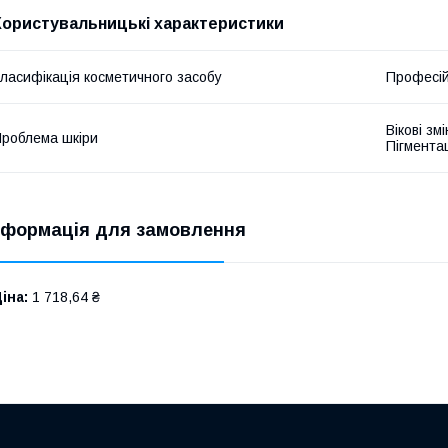
Користувальницькі характеристики
ласифікація косметичного засобу
Професі
Вікові зм
роблема шкіри
Пігмента
нформація для замовлення
іна:
1 718,64 ₴