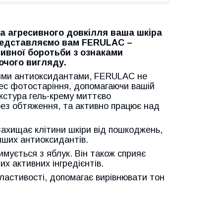
а агресивного довкілля ваша шкіра
Представляємо вам FERULAC –
ивної боротьби з ознаками
ючого вигляду.
жними антиоксидантами, FERULAC не
оцес фотостаріння, допомагаючи вашій
екстура гель-крему миттєво
без обтяження, та активно працює над
захищає клітини шкіри від пошкоджень,
нших антиоксидантів.
мується з яблук. Він також сприяє
х активних інгредієнтів.
властивості, допомагає вирівнювати тон