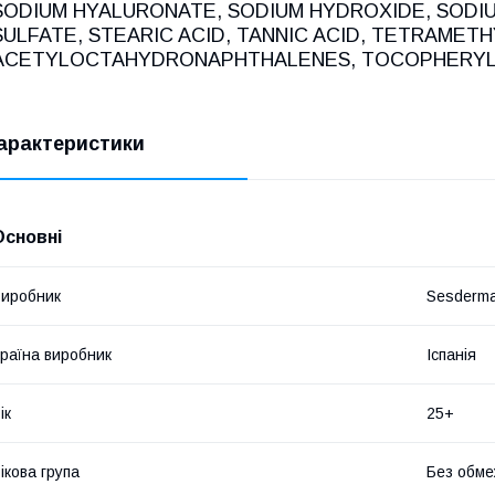
SODIUM HYALURONATE, SODIUM HYDROXIDE, SODI
SULFATE, STEARIC ACID, TANNIC ACID, TETRAMETH
ACETYLOCTAHYDRONAPHTHALENES, TOCOPHERYL 
арактеристики
Основні
иробник
Sesderm
раїна виробник
Іспанія
ік
25+
ікова група
Без обме