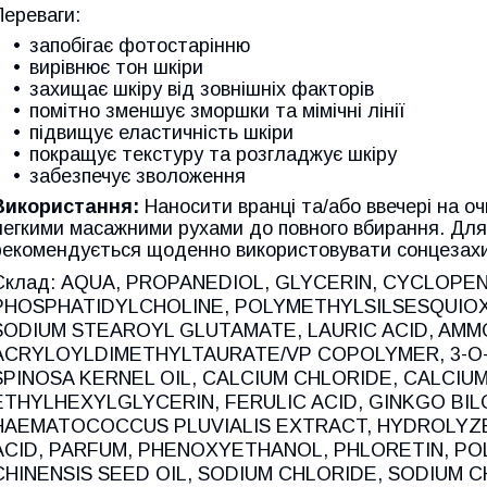
Переваги:
запобігає фотостарінню
вирівнює тон шкіри
захищає шкіру від зовнішніх факторів
помітно зменшує зморшки та мімічні лінії
підвищує еластичність шкіри
покращує текстуру та розгладжує шкіру
забезпечує зволоження
Використання:
Наносити вранці та/або ввечері на о
легкими масажними рухами до повного вбирання. Для
рекомендується щоденно використовувати сонцезахис
Склад: AQUA, PROPANEDIOL, GLYCERIN, CYCLOPE
PHOSPHATIDYLCHOLINE, POLYMETHYLSILSESQUIOX
SODIUM STEAROYL GLUTAMATE, LAURIC ACID, AMM
ACRYLOYLDIMETHYLTAURATE/VP COPOLYMER, 3-O-
SPINOSA KERNEL OIL, CALCIUM CHLORIDE, CALCIUM
ETHYLHEXYLGLYCERIN, FERULIC ACID, GINKGO BIL
HAEMATOCOCCUS PLUVIALIS EXTRACT, HYDROLYZE
ACID, PARFUM, PHENOXYETHANOL, PHLORETIN, PO
CHINENSIS SEED OIL, SODIUM CHLORIDE, SODIUM 