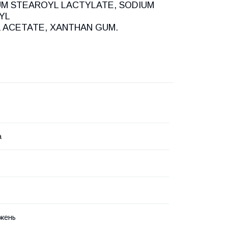
UM STEAROYL LACTYLATE, SODIUM
YL
ACETATE, XANTHAN GUM.
a
жень