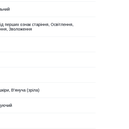
льний
Від перших ознак старіння, Освітлення,
ння, Зволоження
шкіри, В'януча (зріла)
уючий