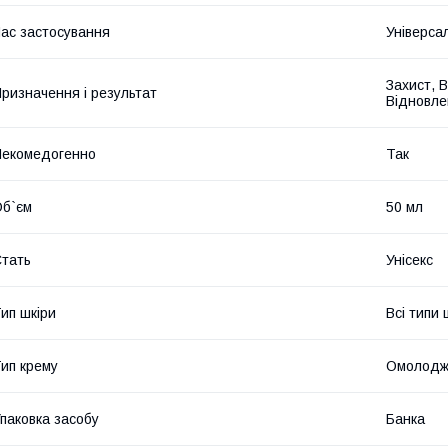
ас застосування
Універса
Захист, 
ризначення і результат
Відновле
екомедогенно
Так
б`єм
50 мл
тать
Унісекс
ип шкіри
Всі типи 
ип крему
Омолодж
паковка засобу
Банка