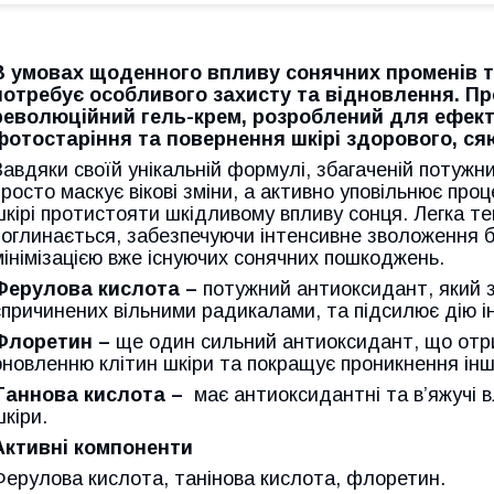
В умовах щоденного впливу сонячних променів т
потребує особливого захисту та відновлення. 
революційний гель-крем, розроблений для ефект
фотостаріння та повернення шкірі здорового, ся
Завдяки своїй унікальній формулі, збагаченій поту
просто маскує вікові зміни, а активно уповільнює пр
шкірі протистояти шкідливому впливу сонця. Легка т
поглинається, забезпечуючи інтенсивне зволоження 
мінімізацією вже існуючих сонячних пошкоджень.
Ферулова кислота –
потужний антиоксидант, який 
спричинених вільними радикалами, та підсилює дію і
Флоретин –
ще один сильний антиоксидант, що отри
оновленню клітин шкіри та покращує проникнення інши
Таннова кислота –
має антиоксидантні та в’яжучі 
шкіри.
Активні компоненти
Ферулова кислота, танінова кислота, флоретин.