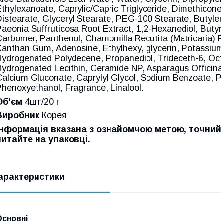
Ethylexanoate, Caprylic/Capric Triglyceride, Dimethicone
Distearate, Glyceryl Stearate, PEG-100 Stearate, Butylen
Paeonia Suffruticosa Root Extract, 1,2-Hexanediol, Buty
Carbomer, Panthenol, Chamomilla Recutita (Matricaria) F
Xanthan Gum, Adenosine, Ethylhexy, glycerin, Potassium
Hydrogenated Polydecene, Propanediol, Trideceth-6, Oc
Hydrogenated Lecithin, Ceramide NP, Asparagus Officina
Calcium Gluconate, Caprylyl Glycol, Sodium Benzoate,
Phenoxyethanol, Fragrance, Linalool.
Об'єм
4шт/20 г
Виробник
Корея
Інформація вказана з ознайомчою метою, точний
читайте на упаковці.
арактеристики
Основні