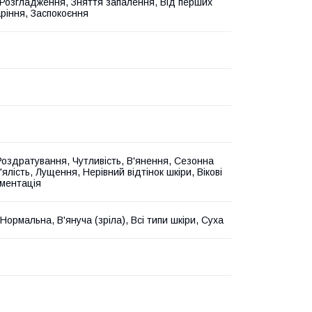
 Розгладження, Зняття запалення, Від перших
аріння, Заспокоєння
 Роздратування, Чутливість, В'янення, Сезонна
В'ялість, Лущення, Нерівний відтінок шкіри, Вікові
гментація
Нормальна, В'януча (зріла), Всі типи шкіри, Суха