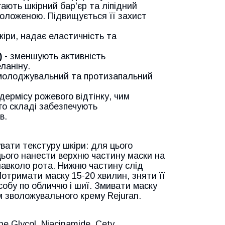
гають шкірний бар'єр та ліпідний
воложеною. Підвищується її захист
іри, надає еластичність та
)
- зменшують активність
ланіну.
молоджувальний та протизапальний
дермісу рожевого відтінку, чим
го складі забезпечують
ів.
вати текстуру шкіри: для цього
 цього нанести верхню частину маски на
навколо рота. Нижню частину слід
 Потримати маску 15-20 хвилин, зняти її
обу по обличчю і шиї. Змивати маску
 зволожувального крему Rejuran.
ne Glycol, Niacinamide, Cety,