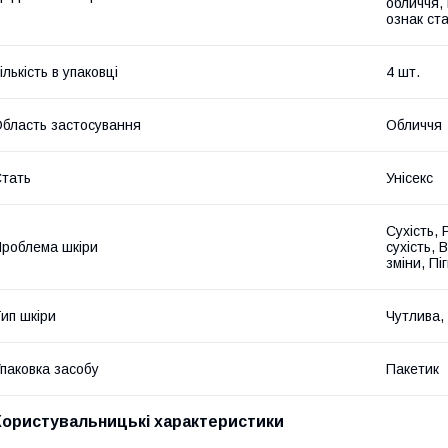
обличчя,
ознак ст
ількість в упаковці
4 шт.
бласть застосування
Обличчя
тать
Унісекс
Сухість,
роблема шкіри
сухість, 
зміни, Пі
ип шкіри
Чутлива, 
паковка засобу
Пакетик
Користувальницькі характеристики