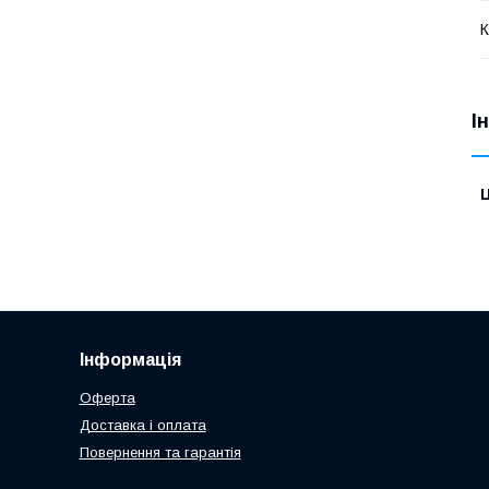
К
І
Ц
Інформація
Оферта
Доставка і оплата
Повернення та гарантія