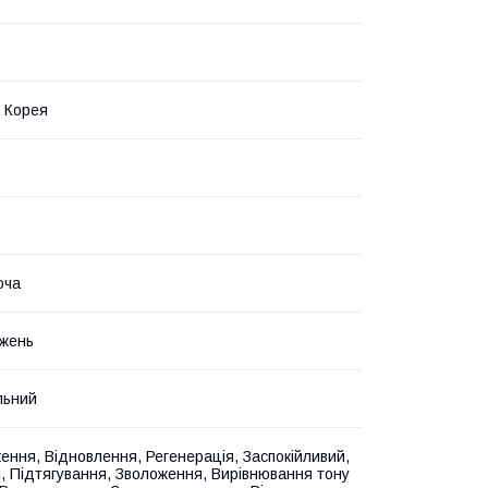
 Корея
юча
жень
льний
ння, Відновлення, Регенерація, Заспокійливий,
я, Підтягування, Зволоження, Вирівнювання тону