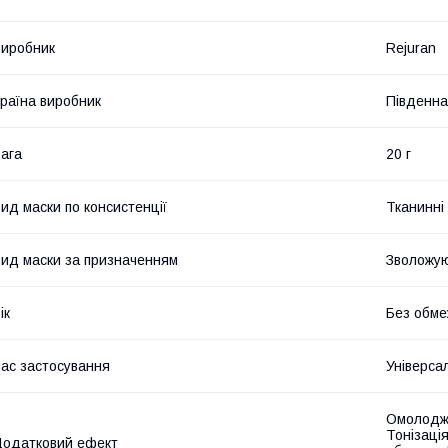
иробник
Rejuran
раїна виробник
Південна
ага
20 г
ид маски по консистенції
Тканинні
ид маски за призначенням
Зволожу
ік
Без обме
ас застосування
Універса
Омолодже
Тонізаці
одатковий ефект