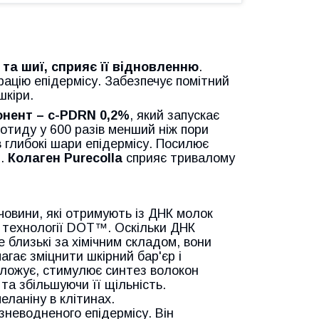
та шиї, сприяє її відновленню
.
ацію епідермісу. Забезпечує помітний
шкіри.
нент – c-PDRN 0,2%
, який запускає
еотиду у 600 разів менший ніж пори
 глибокі шари епідермісу. Посилює
н.
Колаген Purecolla
сприяє тривалому
ечовини, які отримують із ДНК молок
 технології DOT™. Оскільки ДНК
 близькі за хімічним складом, вони
агає зміцнити шкірний бар'єр і
оложує, стимулює синтез волокон
та збільшуючи її щільність.
еланіну в клітинах.
зневодненого епідермісу. Він