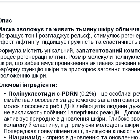
Опис
Маска зволожує та живить тьмяну шкіру обличчя 
Покращує тон і розгладжує рельєф, стимулює регенер
ефект ліфтингу, підвищує пружність та еластичність 
Формула містить унікальний,
запатентований компо
процес регенерації клітин. Розмір молекули полінукл
шкіри, що забезпечує проникнення активних речовин в
бар’єрну функцію шкіри та прискорює загоєння ткани
зволоженню шкіри.
Ключові інгредієнти:
Полінуклеотиди c-PDRN
(0,2%) - це особливі р
сімейства лососевих за допомогою запатентованої
молок лососевих риб і ДНК лейкоцитів людини дуже
не викликають побічних і алергічних реакцій. Допом
активізує природне відновлення шкіри. Глибоко зв
колагену й еластину, підтримуючи молодість шкіри 
Попереджає появу пігментації, знижуючи кількість м
Ніацинамід
- сприяє відновленню та оновленню 