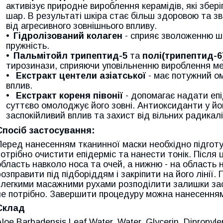
активізує природне вироблення керамідів, які збері
шар. В результаті шкіра стає більш здоровою та з
від агресивного зовнішнього впливу.
Гідролізований колаген
- сприяє зволоженню шк
пружність.
Пальмітойл трипептид-5
та
полі(трипептид-6
тирозинази, сприяючи уповільненню вироблення ме
Екстракт центели азіатської
- має потужний о
вплив.
Екстракт кореня півонії
- допомагає надати епі
суттєво омолоджує його зовні. Антиоксиданти у йо
заспокійливий вплив та захист від вільних радикал
Спосіб застосування:
Перед нанесенням тканинної маски необхідно підготу
потрібно очистити епідерміс та нанести тонік. Після
область навколо носа та очей, а нижню - на область 
розправити під підборіддям і закріпити на його лінії.
і легкими масажними рухами розподілити залишки зас
не потрібно. Завершити процедуру можна нанесенням
Склад
Aloe Barbadensis Leaf Water, Water, Glycerin, Dipropyle