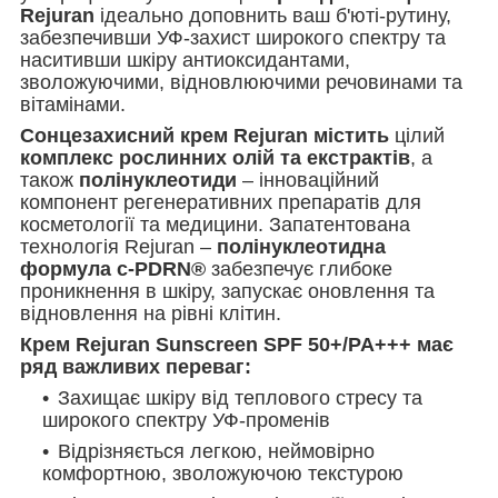
Rejuran
ідеально доповнить ваш б'юті-рутину,
забезпечивши УФ-захист широкого спектру та
наситивши шкіру антиоксидантами,
зволожуючими, відновлюючими речовинами та
вітамінами.
Сонцезахисний крем Rejuran містить
цілий
комплекс рослинних олій та екстрактів
, а
також
полінуклеотиди
– інноваційний
компонент регенеративних препаратів для
косметології та медицини. Запатентована
технологія Rejuran –
полінуклеотидна
формула c-PDRN®
забезпечує глибоке
проникнення в шкіру, запускає оновлення та
відновлення на рівні клітин.
Крем Rejuran Sunscreen SPF 50+/PA+++ має
ряд важливих переваг:
Захищає шкіру від теплового стресу та
широкого спектру УФ-променів
Відрізняється легкою, неймовірно
комфортною, зволожуючою текстурою