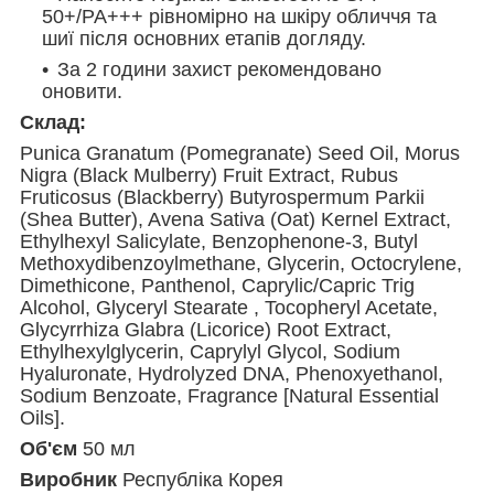
50+/PA+++ рівномірно на шкіру обличчя та
шиї після основних етапів догляду.
За 2 години захист рекомендовано
оновити.
Склад:
Punica Granatum (Pomegranate) Seed Oil, Morus
Nigra (Black Mulberry) Fruit Extract, Rubus
Fruticosus (Blackberry) Butyrospermum Parkii
(Shea Butter), Avena Sativa (Oat) Kernel Extract,
Ethylhexyl Salicylate, Benzophenone-3, Butyl
Methoxydibenzoylmethane, Glycerin, Octocrylene,
Dimethicone, Panthenol, Caprylic/Capric Trig
Alcohol, Glyceryl Stearate , Tocopheryl Acetate,
Glycyrrhiza Glabra (Licorice) Root Extract,
Ethylhexylglycerin, Caprylyl Glycol, Sodium
Hyaluronate, Hydrolyzed DNA, Phenoxyethanol,
Sodium Benzoate, Fragrance [Natural Essential
Oils].
Об'єм
50 мл
Виробник
Республіка Корея