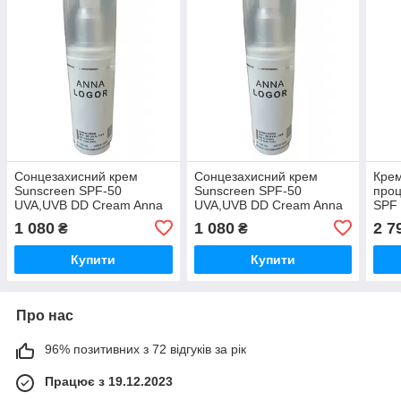
Сонцезахисний крем
Сонцезахисний крем
Крем
Sunscreen SPF-50
Sunscreen SPF-50
проц
UVA,UVB DD Cream Anna
UVA,UVB DD Cream Anna
SPF
Logor 120 мл
Logor 120 мл
BLO
1 080
1 080
2 7
₴
₴
50+/
мл
Купити
Купити
Про нас
96% позитивних з 72 відгуків за рік
Працює з 19.12.2023