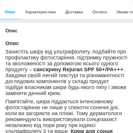
Опис
Характеристики
Доставка
Оплата
Умови п
Опис
Опис
Захистіть шкіру від ультрафіолету, подбайте про
профілактику фотостаріння, підтримку пружності
та зволоженості за допомогою всього одного
продукту –
санскрину Rejuran SPF 50+/PA+++
.
Завдяки своїй легкій текстурі та різноманітності
доглядових компонентів у складі продукт
підійде власникам шкіри будь-якого типу і зможе
замінити денний крем.
Пам'ятайте, шкіра піддається інтенсивному
фотостарінню не лише у спекотні сонячні дні,
коли ви загоряєте на пляжі. Тому дерматологи
рекомендують використовувати сонцезахист
незалежно від пори року при індексі
ультрафіолету 3 та вище.
Крем для сонця