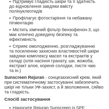
Підтримує гладкість шкіри та її здатність
до відновлення завдяки вмісту
полінуклеотидів
Профілагує фотостаріння та небажану
пігментацію
Містить хімічний фільтр бензофенон-3, що
має клінічно доведену безпеку та
ефективність
Сприяє омолодженню, розгладжуванню
та посиленню захисних властивостей шкіри
завдяки комплексу масел та екстрактів у
складі (олія насіння гранату, ши, жожоба,
екстракт алое, кореня солодки, листя чаю
та ін.)
Sunscreen Rejuran
- сонцезахисний крем, який
при систематичному застосуванні забезпечить
шкірі не тільки УФ-захист, а й зволоження, сяйво
та гладкість.
Спосіб застосування
Наносите Rejuran Sunscreen із SPF