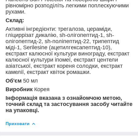
рівномірно розподіліть легкими поплескуючими
рухами.
Склад:
Активні інгредієнти: трегалоза, цераміди,
гліциррізат дикалію, sh-олігопептид-1, sh-
олігопептид-2, sh-поліпептид-22, трипептид
міді-1, Serilesine (ацетилгексапептид-10),
екстракт калюсної культури винограду, екстракт
калюсної культури іпомеї, екстракт центели
азіатської, екстракт кореня солодки, екстракт
камелії, екстракт квіток ромашки.
Об'єм
50 мл
Виробник
Корея
Інформація вказана з ознайомчою метою,
точний склад та застосування засобу читайте
на упаковці.
Приховати