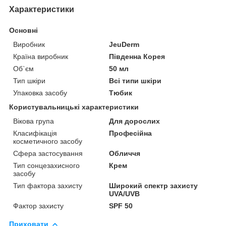
Характеристики
Основні
Виробник
JeuDerm
Країна виробник
Південна Корея
Об`єм
50 мл
Тип шкіри
Всі типи шкіри
Упаковка засобу
Тюбик
Користувальницькі характеристики
Вікова група
Для дорослих
Класифікація
Професійна
косметичного засобу
Сфера застосування
Обличчя
Тип сонцезахисного
Крем
засобу
Тип фактора захисту
Широкий спектр захисту
UVA/UVB
Фактор захисту
SPF 50
Приховати