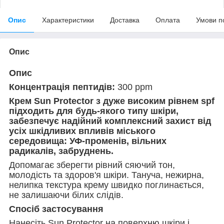
Опис
Характеристики
Доставка
Оплата
Умови п
Опис
Опис
Концентрація пептидів:
300 ppm
Крем Sun Protector з дуже високим рівнем spf
підходить для будь-якого типу шкіри,
забезпечує надійний комплексний захист від
усіх шкідливих впливів міського
середовища: УФ-променів, вільних
радикалів, забруднень.
Допомагає зберегти рівний сяючий тон,
молодість та здоров'я шкіри. Тануча, нежирна,
нелипка текстура крему швидко поглинається,
не залишаючи білих слідів.
Спосіб застосування
Нанесіть Sun Protector на поверхню шкіри і