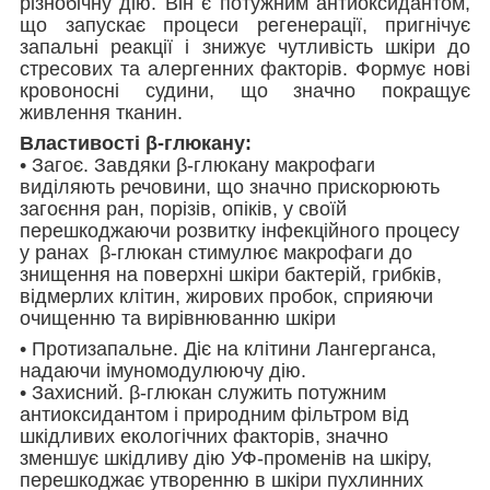
різнобічну дію. Він є потужним антиоксидантом,
що запускає процеси регенерації, пригнічує
запальні реакції і знижує чутливість шкіри до
стресових та алергенних факторів. Формує нові
кровоносні судини, що значно покращує
живлення тканин.
Властивості β-глюкану:
• Загоє. Завдяки β-глюкану макрофаги
виділяють речовини, що значно прискорюють
загоєння ран, порізів, опіків, у своїй
перешкоджаючи розвитку інфекційного процесу
у ранах β-глюкан стимулює макрофаги до
знищення на поверхні шкіри бактерій, грибків,
відмерлих клітин, жирових пробок, сприяючи
очищенню та вирівнюванню шкіри
• Протизапальне. Діє на клітини Лангерганса,
надаючи імуномодулюючу дію.
• Захисний. β-глюкан служить потужним
антиоксидантом і природним фільтром від
шкідливих екологічних факторів, значно
зменшує шкідливу дію УФ-променів на шкіру,
перешкоджає утворенню в шкіри пухлинних