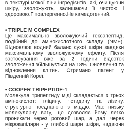
в текстурі м'якої піни інгредієнтів, які, очищуючи
шкіру, зволожують, залишаючи її чистою і
здоровою.Гіпоалергенно.Не камедогенний.
• TRIPLE M COMPLEX
Це максимально зволожуючий гексапептид,
подібний до амінокислотного складу (NMF).
Відновлює водний баланс сухої шкіри завдяки
максимальному зволожуючому ефекту. Після
застосування вже за 2 години відсоток
зволоження збільшується на 18%. Оновлення та
відновлення клітин. Отримано патент у
Південній Кореї.
• COOPER TRIPEPTIDE-1
Молекула трипептиду міді складається з трьох
амінокислот: гліцину, гістидину та лізину,
структурно поєднаного з міддю. Має низьку
молекулярну вагу, що дозволяє йому легко
проникати через роговий шар, а далі через
мікрокапіляри - у глибокі шари шкіри, надаючи