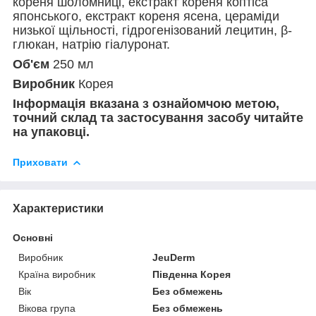
кореня шоломниці, екстракт кореня коптіса
японського, екстракт кореня ясена, цераміди
низької щільності, гідрогенізований лецитин, β-
глюкан, натрію гіалуронат.
Об'єм
250 мл
Виробник
Корея
Інформація вказана з ознайомчою метою,
точний склад та застосування засобу читайте
на упаковці.
Приховати
Характеристики
Основні
Виробник
JeuDerm
Країна виробник
Південна Корея
Вік
Без обмежень
Вікова група
Без обмежень