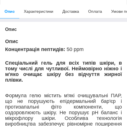
Опис
Характеристики
Доставка
Оплата
Умови п
Опис
Опис
Концентрація пептидів:
50 ppm
Спеціальний гель для всіх типів шкіри, в
тому числі для чутливої. ​​Неймовірно ніжно і
м'яко очищає шкіру без відчуття жирної
плівки.
Формула гелю містить м'які очищувальні ПАР,
що не порушують епідермальний бар'єр і
протизапальні фіто компоненти, що
оздоровлюють шкіру. Не порушує pH баланс і
мікрофлору шкіри. Особлива технологія
виробництва забезпечує рівномірне поширення