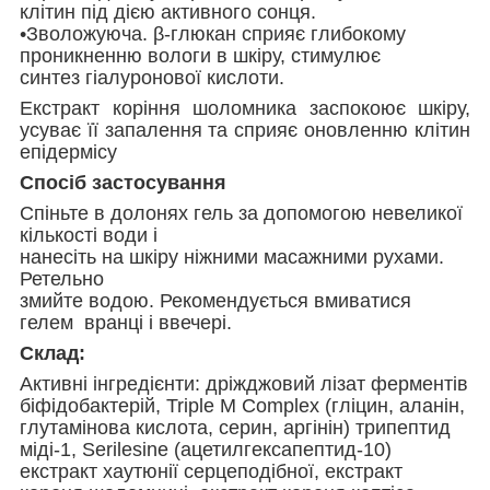
клітин під дією активного сонця.
•Зволожуюча. β-глюкан сприяє глибокому
проникненню вологи в шкіру, стимулює
синтез гіалуронової кислоти.
Екстракт коріння шоломника заспокоює шкіру,
усуває її запалення та сприяє оновленню клітин
епідермісу
Спосіб застосування
Спіньте в долонях гель за допомогою невеликої
кількості води і
нанесіть на шкіру ніжними масажними рухами.
Ретельно
змийте водою. Рекомендується вмиватися
гелем вранці і ввечері.
Склад:
Активні інгредієнти: дріжджовий лізат ферментів
біфідобактерій, Triple M Complex (гліцин, аланін,
глутамінова кислота, серин, аргінін) трипептид
міді-1, Serilesine (ацетилгексапептид-10)
екстракт хаутюнії серцеподібної, екстракт