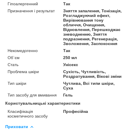
Гіпоалергенний
Так
Призначення і результат
Зняття запалення, Тонізація,
Розгладжуючий ефект,
Вирівнювання тону
обличчя, Очищення,
Відновлення, Перешкоджає
зневодненню, Зняття
подразнення, Регенерація,
Зволоження, Заспокоєння
Некомедогенно
Так
Об`єм
250 мл
Стать
Унісекс
Проблема шкіри
Сухість, Чутливість,
Роздратування, Вікові зміни
Тип шкіри
Чутлива, Всі типи шкіри,
Суха
Тип засобу для вмивання
Гель
Користувальницькі характеристики
Класифікація
Професійна
косметичного засобу
Приховати