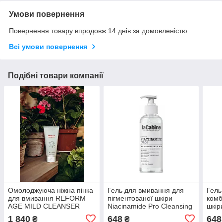
Умови повернення
Повернення товару впродовж 14 днів за домовленістю
Всі умови повернення
Подібні товари компанії
Омолоджуюча ніжна пінка
Гель для вмивання для
Гель
для вмивання REFORM
пігментованої шкіри
комб
AGE MILD CLEANSER
Niacinamide Pro Cleansing
шкір
JeuDerm, 150 мл
Gel LaCabine, 250 мл
Gel 
1 840
648
648
₴
₴