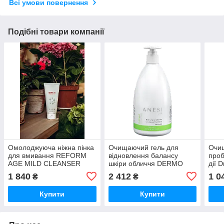
Всі умови повернення
Подібні товари компанії
Омолоджуюча ніжна пінка
Очищаючий гель для
Очи
для вмивання REFORM
відновлення балансу
проб
AGE MILD CLEANSER
шкіри обличчя DERMO
дії 
JeuDerm, 150 мл
BALANCING GEL
Soap
1 840
2 412
1 0
₴
₴
CLEANSER ANESI LAB 500
мл
Купити
Купити