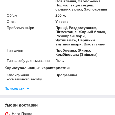
Освітлення, Зволоження,
Нормалізація секреції
сальних залоз, Заспокоєння
Об`єм
250 мл
Стать
Унісекс
Проблема шкіри
Прищі, Роздратування,
Пігментація, Жирний блиск,
Розширені пори,
Чутливість, Нерівний
відтінок шкіри, Вікові зміни
Тип шкіри
Проблемна, Жирна,
Комбінована (Змішана)
Тип засобу для вмивання
Гель
Користувальницькі характеристики
Класифікація
Професійна
косметичного засобу
Приховати
Умови доставки
Нова Пошта