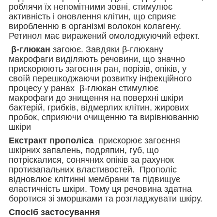
роблячи їх непомітними зовні, стимулює
активність і оновлення клітин, що сприяє
виробленню в організмі волокон колагену.
Ретинол має виражений омолоджуючий ефект.
β-глюкан
загоює. Завдяки β-глюкану
макрофаги виділяють речовини, що значно
прискорюють загоєння ран, порізів, опіків, у
своїй перешкоджаючи розвитку інфекційного
процесу у ранах β-глюкан стимулює
макрофаги до знищення на поверхні шкіри
бактерій, грибків, відмерлих клітин, жирових
пробок, сприяючи очищенню та вирівнюванню
шкіри
Екстракт прополіса
прискорює загоєння
шкірних запалень, подряпин, губ, що
потріскалися, сонячних опіків за рахунок
протизапальних властивостей. Прополіс
відновлює клітинні мембрани та підвищує
еластичність шкіри. Тому ця речовина здатна
боротися зі зморшками та розгладжувати шкіру.
Спосіб застосування