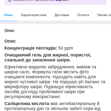
Опис
Характеристики
Доставка
Оплата
Умови п
Опис
Опис
Концентрація пептидів:
50 ppm
Очищаючий гель для жирної, пористої,
схильної до запалення шкіри.
Ефективно видаляє забруднення, макіяж та
шкірне сало. Формула гелю містить фіто
очищаючі компоненти, підходить навіть для
жирної чутливої ​​шкіри. Не порушує ph баланс та
мікрофлору шкіри. Підвищує ефективність
засобів догляду проблемної шкіри при
регулярному використанні.
Саліцилова кислота
має антибактеріальну й
протизапальну дію та звільняє забиті пори від