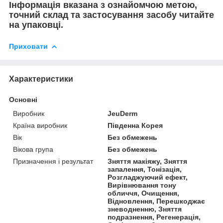
Інформація вказана з ознайомчою метою,
точний склад та застосування засобу читайте
на упаковці.
Приховати
Характеристики
Основні
Виробник
JeuDerm
Країна виробник
Південна Корея
Вік
Без обмежень
Вікова група
Без обмежень
Призначення і результат
Зняття макіяжу, Зняття
запалення, Тонізація,
Розгладжуючий ефект,
Вирівнювання тону
обличчя, Очищення,
Відновлення, Перешкоджає
зневодненню, Зняття
подразнення, Регенерація,