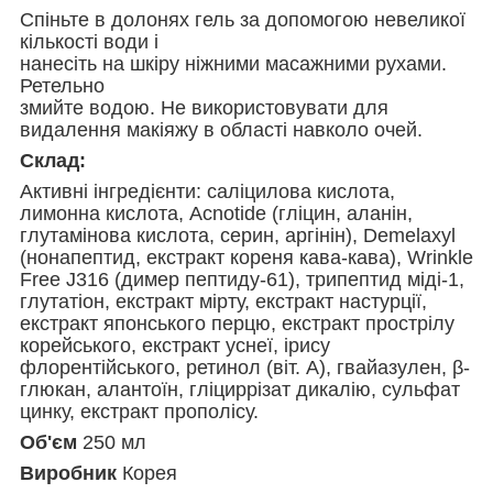
Спіньте в долонях гель за допомогою невеликої
кількості води і
нанесіть на шкіру ніжними масажними рухами.
Ретельно
змийте водою. Не використовувати для
видалення макіяжу в області навколо очей.
Склад:
Активні інгредієнти: саліцилова кислота,
лимонна кислота, Acnotide (гліцин, аланін,
глутамінова кислота, серин, аргінін), Demelaxyl
(нонапептид, екстракт кореня кава-кава), Wrinkle
Free J316 (димер пептиду-61), трипептид міді-1,
глутатіон, екстракт мірту, екстракт настурції,
екстракт японського перцю, екстракт прострілу
корейського, екстракт уснеї, ірису
флорентійського, ретинол (віт. А), гвайазулен, β-
глюкан, алантоїн, гліциррізат дикалію, сульфат
цинку, екстракт прополісу.
Об'єм
250 мл
Виробник
Корея