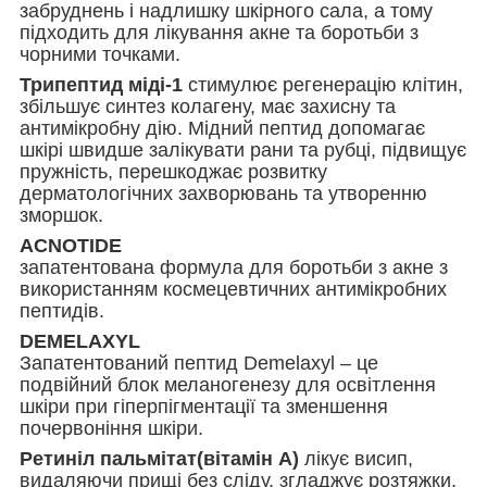
забруднень і надлишку шкірного сала, а тому
підходить для лікування акне та боротьби з
чорними точками.
Трипептид міді-1
стимулює регенерацію клітин,
збільшує синтез колагену, має захисну та
антимікробну дію. Мідний пептид допомагає
шкірі швидше залікувати рани та рубці, підвищує
пружність, перешкоджає розвитку
дерматологічних захворювань та утворенню
зморшок.
ACNOTIDE
запатентована формула для боротьби з акне з
використанням космецевтичних антимікробних
пептидів.
DEMELAXYL
Запатентований пептид Demelaxyl – це
подвійний блок меланогенезу для освітлення
шкіри при гіперпігментації та зменшення
почервоніння шкіри.
Ретиніл пальмітат(вітамін А)
лікує висип,
видаляючи прищі без сліду, згладжує розтяжки,