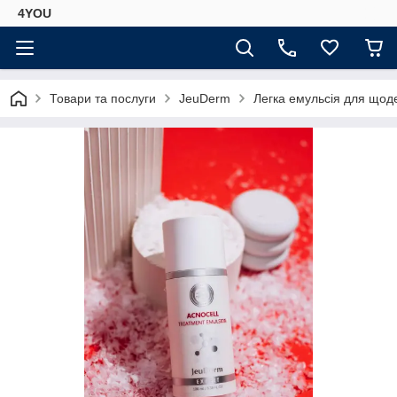
4YOU
Товари та послуги
JeuDerm
Легка емульсія для щод