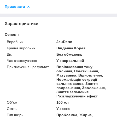
Приховати
Характеристики
Основні
Виробник
JeuDerm
Країна виробник
Південна Корея
Вік
Без обмежень
Час застосування
Універсальний
Призначення і результат
Вирівнювання тону
обличчя, Пом'якшення,
Матування, Відновлення,
Нормалізація секреції
сальних залоз, Зняття
подразнення, Зволоження,
Зняття запалення,
Розгладжуючий ефект
Об`єм
100 мл
Стать
Унісекс
Тип шкіри
Проблемна, Жирна,