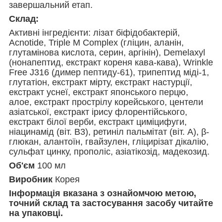
завершальний етап.
Склад:
Активні інгредієнти: лізат біфідобактерій,
Acnotide, Triple M Complex (гліцин, аланін,
глутамінова кислота, серин, аргінін), Demelaxyl
(нонапептид, екстракт кореня кава-кава), Wrinkle
Free J316 (димер пептиду-61), трипептид міді-1,
глутатіон, екстракт мірту, екстракт настурції,
екстракт уснеї, екстракт японського перцю,
алое, екстракт прострілу корейського, центели
азіатської, екстракт ірису флорентійського,
екстракт білої верби, екстракт циміцифуги,
ніацинамід (віт. В3), ретиніл пальмітат (віт. А), β-
глюкан, алантоїн, гвайзулен, гліцирізат дікалію,
сульфат цинку, прополіс, азіатікозід, мадекозид.
Об'єм
100 мл
Виробник
Корея
Інформація вказана з ознайомчою метою,
точний склад та застосування засобу читайте
на упаковці.