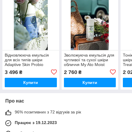
Відновлююча емульсія
Зволожуюча емульсія для
Тоні
для всіх типів шкіри
чутливої та сухої шкіри
шкір
Adaptive Skin Probio
обличчя My Ato Moist
Trea
Emulsion JeuDerm, 100 мл
Emulsion JeuDerm, 100 мл
100 
3 496
2 760
2 0
₴
₴
Купити
Купити
Про нас
96% позитивних з 72 відгуків за рік
Працює з 19.12.2023