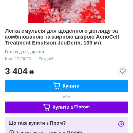
Легка емульсія для щоденного догляду за
комбінованою та жирною шкірою AcnoCell
Treatment Emulsion JeuDerm, 100 мл
Готово до відправки
Код: JDJ0020
Роздріб
3 404
₴
Купити
або
Купити з
Що таке купити з Пром?
Замовлення під захистом