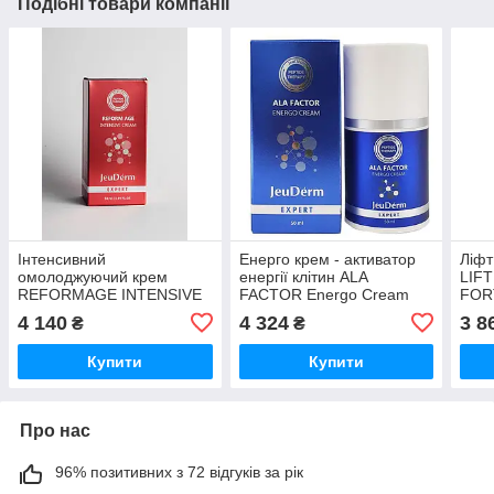
Подібні товари компанії
Інтенсивний
Енерго крем - активатор
Ліфт
омолоджуючий крем
енергії клітин ALA
LIF
REFORMAGE INTENSIVE
FACTOR Energo Cream
FOR
CREAM JeuDerm, 50 мл
JeuDerm, 50 мл
4 140
4 324
3 8
₴
₴
Купити
Купити
Про нас
96% позитивних з 72 відгуків за рік