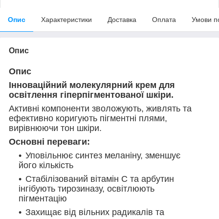
Опис
Характеристики
Доставка
Оплата
Умови п
Опис
Опис
Інноваційний молекулярний крем для
освітлення гіперпігментованої шкіри.
Активні компоненти зволожують, живлять та
ефективно коригують пігментні плями,
вирівнюючи тон шкіри.
Основні переваги:
Уповільнює синтез меланіну, зменшує
його кількість
Стабілізований вітамін С та арбутин
інгібують тирозиназу, освітлюють
пігментацію
Захищає від вільних радикалів та