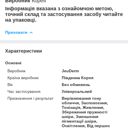
Виробник
Корея
Інформація вказана з ознайомчою метою,
точний склад та застосування засобу читайте
на упаковці.
Приховати
Характеристики
Основні
Виробник
JeuDerm
Країна виробник
Південна Корея
Вік
Без обмежень
Час застосування
Універсальний
Призначення і результат
Вирівнювання тону
обличчя, Заспокоєння,
Тонізація, Живлення,
Збереження пружності
шкіри, Зменшення
пігментації шкіри,
Освітлення, Від перших