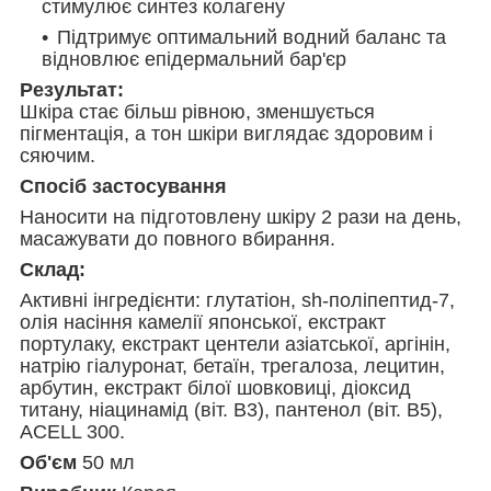
стимулює синтез колагену
Підтримує оптимальний водний баланс та
відновлює епідермальний бар'єр
Результат:
Шкіра стає більш рівною, зменшується
пігментація, а тон шкіри виглядає здоровим і
сяючим.
Спосіб застосування
Наносити на підготовлену шкіру 2 рази на день,
масажувати до повного вбирання.
Склад:
Активні інгредієнти: глутатіон, sh-поліпептид-7,
олія насіння камелії японської, екстракт
портулаку, екстракт центели азіатської, аргінін,
натрію гіалуронат, бетаїн, трегалоза, лецитин,
арбутин, екстракт білої шовковиці, діоксид
титану, ніацинамід (віт. В3), пантенол (віт. В5),
ACELL 300.
Об'єм
50 мл