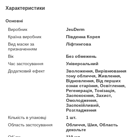
Характеристики
Основні
Виробник
JeuDerm
Країна виробник
Південна Корея
Вид маски за
Ліфтингова
призначенням
Вік
Без обмежень
Час застосування
Універсальний
Додатковий ефект
Зволоження, Вирівнювання
тону обличчя, Живлення,
Відновлення, Від перших
ознак старіння, Освітлення,
Регенерація, Тонізація,
Заспокоєння, Захист,
Омолодження,
Заспокійливий,
Розгладження
Кількість в упаковці
1 шт.
Область застосування
Обличчя, Шия, Область
декольте
Об`єм
110 мл