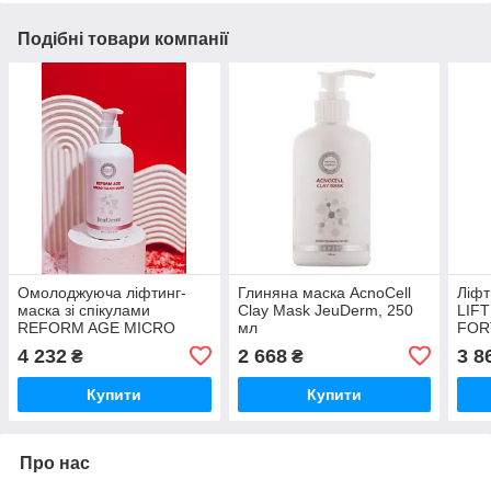
Подібні товари компанії
Омолоджуюча ліфтинг-
Глиняна маска AcnoCell
Ліфт
маска зі спікулами
Clay Mask JeuDerm, 250
LIF
REFORM AGE MICRO
мл
FOR
TOUCH MASK JeuDerm,
4 232
2 668
3 8
₴
₴
250 мл
Купити
Купити
Про нас