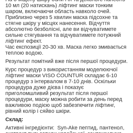
10 мл (20 натискань) ліфтинг маски тонким
шаром, включаючи область навколо очей.
Приблизно через 5 хвилин маска підсохне та
стягне шкіру у місцях нанесення. Відчуття
абсолютно безболісні, але ви відчуватимете
сильне стягування та відчуватимете потужний
ліфтинг ефект.
Час експозиції 20-30 хв. Маска легко змивається
теплою водою.
Результат помітний вже після першої процедури.
Курс процедур з використанням моделюючої
ліфтинг маски VISO COUNTUR складає 6-10
процедур з інтервалом в 7-10 днів. Оскільки
процедура дуже дієва і показує
приголомшливий результат після першої
процедури, маску можна робити за день перед
важливою подією щоб забезпечити ліфтинг,
рівний колір і сяйво шкіри.
Склад:
Активні інгредієнти: Syn-Ake пептид, пантенол,