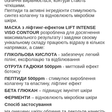
обличчя вирівнюється, контури стають
чіткішими.
Пептиди та активні інгредієнти стимулюють
синтез колагену та відновлюють мікробіом
шкіри.
МАСКА з ліфтинг-ефектом LIFT INTENSE
VISO CONTOUR
розроблена для досягнення
максимального результату і завдяки своєму
унікальному складу працюють відразу в кількох
напрямках, а саме:
ГЛІКОЛЬОВА КИСЛОТА
- забезпечує легкий
пілінг, ексфоліацію та відбілювання
ОТРУТА ГАДЮКИ 500ppm
- миттєвий ефект
ботоксу
ПЕПТИДИ 500ppm
- стимулює вироблення
колагену та еластину, ліфтинг ефект
БЕТА ГЛЮКАН
– підвищує імунітет шкіри
ФЕРМЕНТИ
– відновлюють мікробіом шкіри
Спосіб застосування
На очищену шкіру обличчя та декольте нанесіть