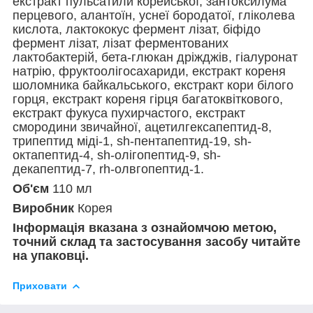
екстракт пульсатили корейської, зантоксилума
перцевого, алантоїн, уснеї бородатої, гліколева
кислота, лактококус фермент лізат, біфідо
фермент лізат, лізат ферментованих
лактобактерій, бета-глюкан дріжджів, гіалуронат
натрію, фруктоолігосахариди, екстракт кореня
шоломника байкальського, екстракт кори білого
горця, екстракт кореня гірця багатоквіткового,
екстракт фукуса пухирчастого, екстракт
смородини звичайної, ацетилгексапептид-8,
трипептид міді-1, sh-пентапептид-19, sh-
октапептид-4, sh-олігопептид-9, sh-
декапептид-7, rh-олвгопептид-1.
Об'єм
110 мл
Виробник
Корея
Інформація вказана з ознайомчою метою,
точний склад та застосування засобу читайте
на упаковці.
Приховати