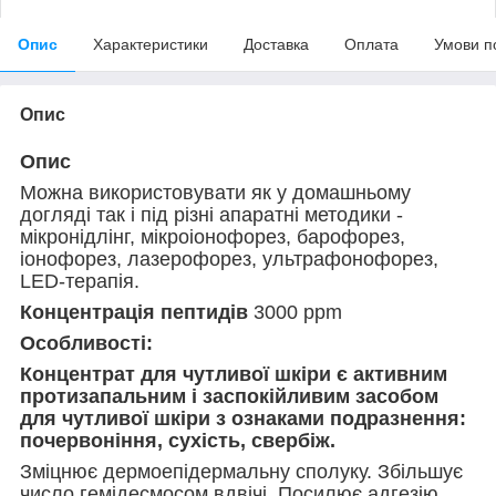
Опис
Характеристики
Доставка
Оплата
Умови п
Опис
Опис
Можна використовувати як у домашньому
догляді так і під різні апаратні методики -
мікронідлінг, мікроіонофорез, барофорез,
іонофорез, лазерофорез, ультрафонофорез,
LED-терапія.
Концентрація пептидів
3000 ppm
Особливості:
Концентрат для чутливої ​​шкіри є активним
протизапальним і заспокійливим засобом
для чутливої ​​шкіри з ознаками подразнення:
почервоніння, сухість, свербіж.
Зміцнює дермоепідермальну сполуку. Збільшує
число гемідесмосом вдвічі. Посилює адгезію