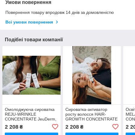
Умови повернення
Повернення товару впродовж 14 днів за домовленістю
Всі умови повернення
Подібні товари компанії
Омолоджуюча сироватка
Сироватка-активатор
Осві
REJU-WRINKLE
росту волосся HAIR-
MEL
CONCENTRATE JeuDerm,
GROWTH CONCENTRATE
CON
20 мл
JeuDerm, 20 мл
20 м
2 208
2 208
2 2
₴
₴