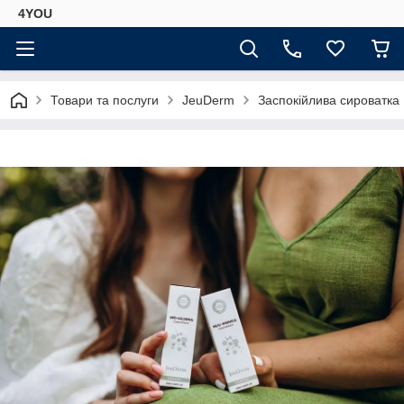
4YOU
Товари та послуги
JeuDerm
Заспокійлива сироват