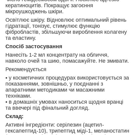
кератиноцитів. Покращує загоєння
мікроушкоджень шкіри.
Освітлює шкіру. Відновлює оптимальний рівень
гідратації, тонізує, стимулює функцію
фібробластів, збільшуючи вироблення колагену
та еластину.
Спосіб застосування
Нанесіть 1-2 мл концентрату на обличчя,
навколо очей та шию, помасажуйте. Не змивати.
Рекомендується
• у косметичних процедурах використовується за
показаннями, зовнішньо, у поєднанні з
апаратними методиками чи масажними
техніками.
• в домашніх умовах наноситься щодня вранці
та ввечері під фінальний догляд.
Склад:
Активні інгредієнти: серілезин (ацетил-
гексапептид-10), трипептид міді-1, меланостатин