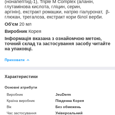
(нонапептид-1), Triple M Complex (аланін,
глутамінова кислота, гліцин, серин,
аргінін), екстракт ромашки, натрію гіалуронат, β-
глюкан, трегалоза, екстракт кори білої верби.
Об'єм
20 мл
Виробник
Корея
Інформація вказана з ознайомчою метою,
точний склад та застосування засобу читайте
на упаковці.
Приховати
Характеристики
Основні атрибути
Виробник
JeuDerm
Країна виробник
Південна Корея
Вік
Без обмежень
Час застосування
Універсальний