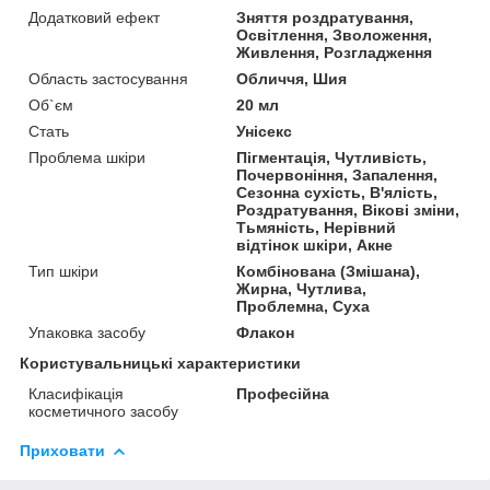
Додатковий ефект
Зняття роздратування,
Освітлення, Зволоження,
Живлення, Розгладження
Область застосування
Обличчя, Шия
Об`єм
20 мл
Стать
Унісекс
Проблема шкіри
Пігментація, Чутливість,
Почервоніння, Запалення,
Сезонна сухість, В'ялість,
Роздратування, Вікові зміни,
Тьмяність, Нерівний
відтінок шкіри, Акне
Тип шкіри
Комбінована (Змішана),
Жирна, Чутлива,
Проблемна, Суха
Упаковка засобу
Флакон
Користувальницькі характеристики
Класифікація
Професійна
косметичного засобу
Приховати