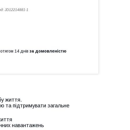
од:
JD12214881-1
ротягом 14 днів
за домовленістю
бу життя.
ію та підтримувати загальне
життя
ичних навантажень