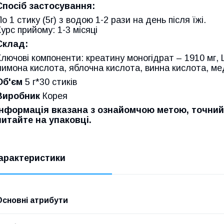
Спосіб застосування:
По 1 стику (5г) з водою 1-2 рази на день після їжі.
Курс прийому: 1-3 місяці
Склад:
Ключові компоненти: креатину моногідрат – 1910 мг, L
лимона кислота, яблочна кислота, винна кислота, ме
Об'єм
5 г*30 стиків
Виробник
Корея
Інформація вказана з ознайомчою метою, точний
читайте на упаковці.
арактеристики
Основні атрибути