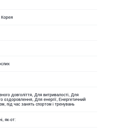
 Корея
ослих
вного довголіття, Для витривалості, Для
го оздоровлення, Для енергії, Енергетичний
зм, під час занять спортом і тренувань
і, як-от: