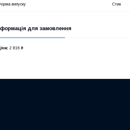
орма випуску
Стик
нформація для замовлення
іна:
2 816 ₴