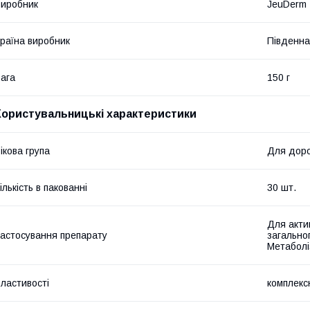
иробник
JeuDerm
раїна виробник
Південна
ага
150 г
Користувальницькі характеристики
ікова група
Для дор
ількість в пакованні
30 шт.
Для акти
астосування препарату
загально
Метаболі
ластивості
комплексн