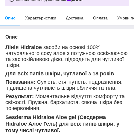
Опис
Характеристики
Доставка
Оплата
Умови п
Опис
Лінія Hidraloe
засоби на основі 100%
натурального соку алое з потужною освіжаючою
та заспокійливою дією, підходять для чутливої
шкіри.
Для всіх типів шкіри, чутливої з 18 років
Показання:
Сухість, стягнутість, подразнення,
підвищена чутливість шкіри обличчя та тіла.
Результат:
Моментальне відчуття комфорту та
свіжості. Пружна, бархатиста, сяюча шкіра без
почервоніння.
Sesderma Hidraloe Aloe gel (Сесдерма
Hidraloe Алое Гель) для всіх типів шкіри, у
тому числі чутливої.