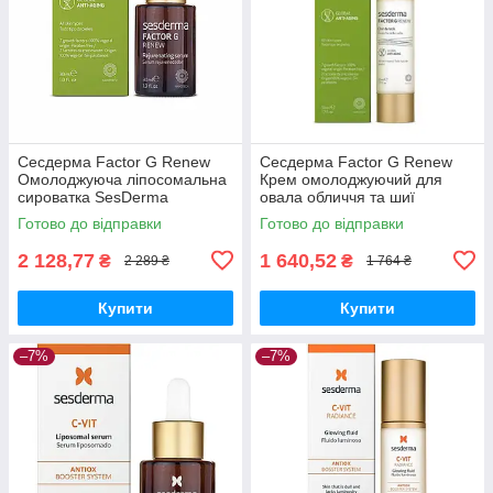
Сесдерма Factor G Renew
Сесдерма Factor G Renew
Омолоджуюча ліпосомальна
Крем омолоджуючий для
сироватка SesDerma
овала обличчя та шиї
FACTOR G Loiposomal
SesDerma Factor G Renew
Готово до відправки
Готово до відправки
Serum, 30 мл
Chin & Neck, 50 мл
2 128,77
1 640,52
₴
₴
2 289 ₴
1 764 ₴
Купити
Купити
–7%
–7%