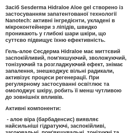
Засіб Sesderma Hidraloe Aloe gel створено із
застосуванням запатентованої технології
Nanotech: активні інгредієнти, укладені в
мікроконтейнери з ліпідів, швидко
проникають у глибокі шари шкіри, що
суттєво підвищує їхню ефективність.
Гель-алое Сесдерма Hidraloe має миттєвий
заспокійливий, пом'якшуючий, зволожуючий,
тонізуючий та розгладжуючий ефект, знімає
запалення, знешкоджує вільні радикали,
активізує процеси регенерації. При
регулярному застосуванні освітлює та
омолоджує шкіру, робить її менш чутливою
до зовнішніх впливів.
Активні компоненти:
- алое віра (барбаденсис) виявляє
найсильніші гідратуючі, заспокійливі,
загоювальні, пом'якшувальні, тонізуючі та