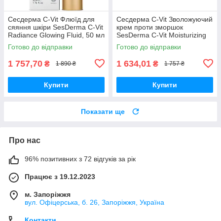
Сесдерма C-Vit Флюїд для
Сесдерма C-Vit Зволожуючий
сяяння шкіри SesDerma C-Vit
крем проти зморшок
Radiance Glowing Fluid, 50 мл
SesDerma C-Vit Moisturizing
Face Cream, 50 мл
Готово до відправки
Готово до відправки
1 757,70
1 634,01
₴
₴
1 890 ₴
1 757 ₴
Купити
Купити
Показати ще
Про нас
96% позитивних з 72 відгуків за рік
Працює з 19.12.2023
м. Запоріжжя
вул. Офіцерська, б. 26, Запоріжжя, Україна
Контакти