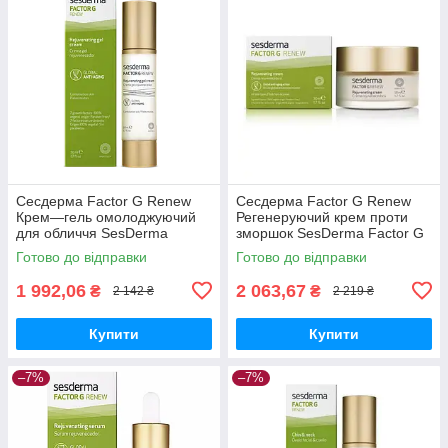
Сесдерма Factor G Renew
Сесдерма Factor G Renew
Крем—гель омолоджуючий
Регенеруючий крем проти
для обличчя SesDerma
зморшок SesDerma Factor G
Factor G Renew Rejuvenating
Renew Anti-Aging
Готово до відправки
Готово до відправки
Gel Cream, 50 мл
Regenerating Cream, 50 мл
1 992,06
2 063,67
₴
₴
2 142 ₴
2 219 ₴
Купити
Купити
–7%
–7%