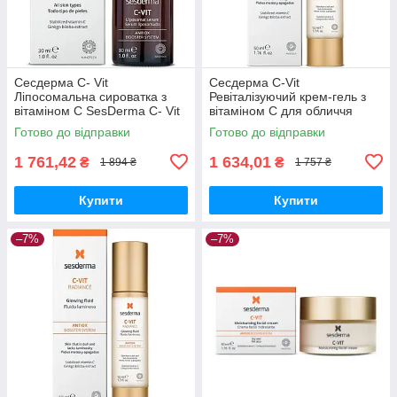
Сесдерма C- Vit
Сесдерма C-Vit
Ліпосомальна сироватка з
Ревіталізуючий крем-гель з
вітаміном C SesDerma C- Vit
вітаміном C для обличчя
Liposomal Serum, 30 мл
SesDerma C-Vit Revitalizing
Готово до відправки
Готово до відправки
Cream Gel, 50 мл
1 761,42
1 634,01
₴
₴
1 894 ₴
1 757 ₴
Купити
Купити
–7%
–7%