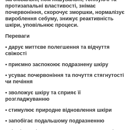
протизапальні властивості, знімає
почервоніння, скорочує зморшки, нормалізує
вироблення себуму, знижує реактивність
шкіри, уповільнює процеси.
Переваги
•
дарує миттєве полегшення та відчуття
свіжості
•
приємно заспокоює подразнену шкіру
•
усуває почервоніння та почуття стягнутості
чи печіння
•
зволожує шкіру та сприяє її
розгладжуванню
•
стимулює природне відновлення шкіри
•
запобігає подальшому подразненню