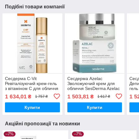
Подібні товари компанії
Сесдерма C-Vit
Сесдерма Azelac
Сесд
Ревіталізуючий крем-гель
Зволожуючий крем для
Деп
з вітаміном C для обличчя
обличчя SesDerma Azelac
гель
SesDerma C-Vit
Moisturizing Facial Cream,
Azel
1 634,01
1 503,81
1 5
₴
₴
1 757 ₴
1 617 ₴
Revitalizing Cream Gel, 50
50 мл
Inte
мл
Купити
Купити
Акційні пропозиції та новинки
–7%
–7%