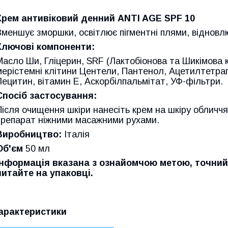
Крем антивіковий денний ANTI AGE SPF 10
Зменшує зморшки, освітлює пігментні плями, відновлю
Ключові компоненти:
Масло Ши, Гліцерин, SRF (Лактобіонова та Шикімова
мерістемні клітини Центели, Пантенол, Ацетилтетрап
Лецитин, вітамин Е, Аскорбілпальмітат, УФ-фільтри.
Спосіб застосування:
Після очищення шкіри нанесіть крем на шкіру обличчя
препарат ніжними масажними рухами.
Виробництво:
Італія
Об'єм
50 мл
Інформація вказана з ознайомчою метою, точний
читайте на упаковці.
арактеристики