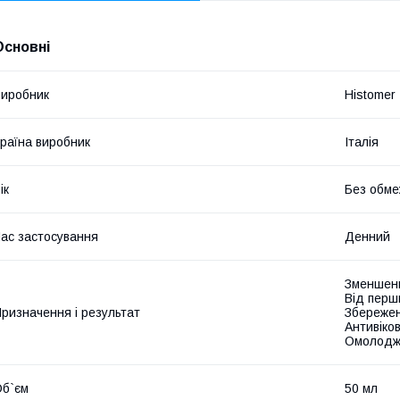
Основні
иробник
Histomer
раїна виробник
Італія
ік
Без обме
ас застосування
Денний
Зменшенн
Від перш
ризначення і результат
Збережен
Антивіко
Омолодже
б`єм
50 мл