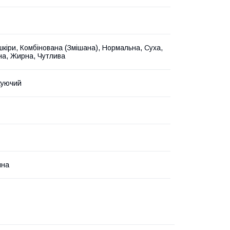
 шкіри, Комбінована (Змішана), Нормальна, Суха,
а, Жирна, Чутлива
уючий
йна