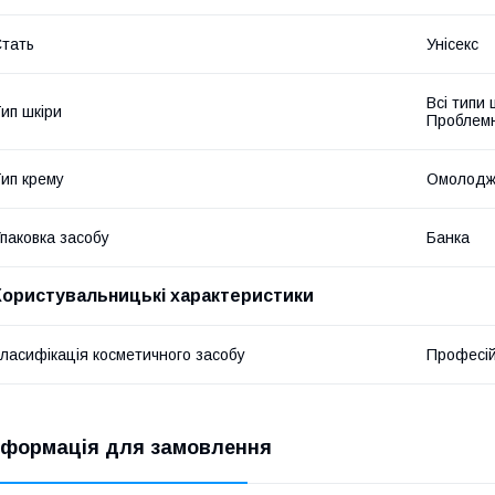
тать
Унісекс
Всі типи
ип шкіри
Проблемн
ип крему
Омолодж
паковка засобу
Банка
Користувальницькі характеристики
ласифікація косметичного засобу
Професі
нформація для замовлення