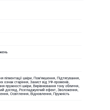
жень
я пігментації шкіри, Пом'якшення, Підтягування,
их ознак старіння, Захист від УФ-променів,
ня пружності шкіри, Вирівнювання тону обличчя,
вий догляд, Розгладжуючий ефект, Зволоження,
ння, Освітлення, Відновлення, Пружність