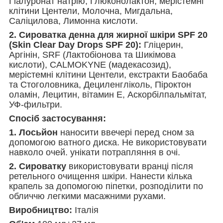
Гіалуронат натрію, Глюконолактон, мерістемні
клітини Центели, Молочна, Мигдальна,
Саліцилова, Лимонна кислоти.
2. Сироватка денна для жирної шкіри SPF 20
(Skin Clear Day Drops SPF 20):
Гліцерин,
Аргінін, SRF (Лактобіонова та Шикімова
кислоти), CALMOKYNE (мадекасозид),
мерістемні клітини Центели, екстракти Баобаба
та Стоголовника, Дециленгліколь, Піроктон
оламін, Лецитин, вітамин Е, Аскорбілпальмітат,
УФ-фильтри.
Спосіб застосування:
1. Лосьйон
наносити ввечері перед сном за
допомогою ватного диска. Не використовувати
навколо очей. унікати потрапляння в очі.
2. Сироватку
використовувати вранці після
ретельного очищення шкіри. Нанести кілька
крапель за допомогою піпетки, розподілити по
обличчю легкими масажними рухами.
Виробництво:
Італія