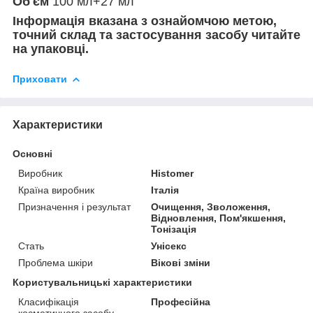
Об'єм
100 мл+27 мл
Інформація вказана з ознайомчою метою,
точний склад та застосування засобу читайте
на упаковці.
Приховати
Характеристики
Основні
Виробник
Histomer
Країна виробник
Італія
Призначення і результат
Очищення, Зволоження,
Відновлення, Пом'якшення,
Тонізація
Стать
Унісекс
Проблема шкіри
Вікові зміни
Користувальницькі характеристики
Класифікація
Професійна
косметичного засобу