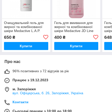
Очищувальний гель для
Гель для вмивання для
Гель
жирної та комбінованої
жирної та комбінованої
комб
шкіри Medactive L.A.P.
шкіри Medactive JD Line
шкір
CLEANSING GEL oily &
BAMBOO GEL, 120 мл
Gel 
650
400
648
₴
₴
combination skin, 200 мл
Купити
Купити
Про нас
96% позитивних з 72 відгуків за рік
Працює з 19.12.2023
м. Запоріжжя
вул. Офіцерська, б. 26, Запоріжжя, Україна
Контакти
Сьогодні працює з 10:00 до 18:00