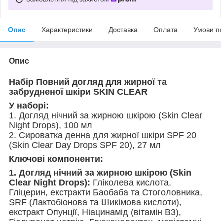
Опис
Характеристики
Доставка
Оплата
Умови п
Опис
Набір Повний догляд для жирної та
забрудненої шкіри SKIN CLEAR
У наборі:
1. Догляд нічний за жирною шкірою (Skin Clear
Night Drops), 100 мл
2. Сироватка денна для жирної шкіри SPF 20
(Skin Clear Day Drops SPF 20), 27 мл
Ключові компоненти:
1. Догляд нічний за жирною шкірою (Skin
Clear Night Drops):
Гліколева кислота,
Гліцерин, екстракти Баобаба та Стоголовника,
SRF (Лактобіонова та Шикімова кислоти),
екстракт Опунції, Ніацинамід (вітамін В3),