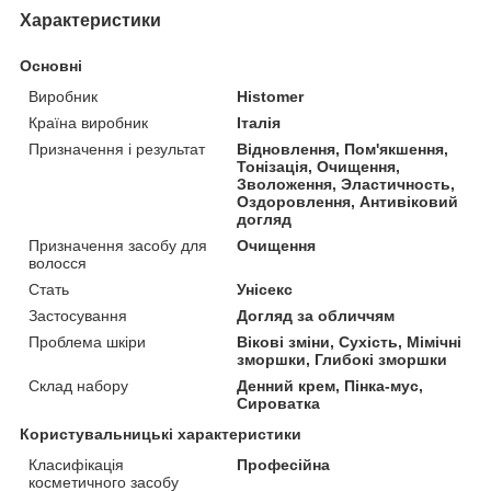
Характеристики
Основні
Виробник
Histomer
Країна виробник
Італія
Призначення і результат
Відновлення, Пом'якшення,
Тонізація, Очищення,
Зволоження, Эластичность,
Оздоровлення, Антивіковий
догляд
Призначення засобу для
Очищення
волосся
Стать
Унісекс
Застосування
Догляд за обличчям
Проблема шкіри
Вікові зміни, Сухість, Мімічні
зморшки, Глибокі зморшки
Склад набору
Денний крем, Пінка-мус,
Сироватка
Користувальницькі характеристики
Класифікація
Професійна
косметичного засобу