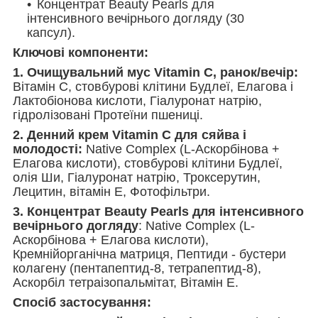
Концентрат Beauty Pearls для
інтенсивного вечірнього догляду (30
капсул).
Ключові компоненти:
1. Очищувальний мус Vitamin C, ранок/вечір:
Вітамін С, стовбурові клітини Будлеї, Елагова і
Лактобіонова кислоти, Гіалуронат натрію,
гідролізовані Протеїни пшениці.
2. Денний крем Vitamin C для сяйва і
молодості:
Native Complex (L-Аскорбінова +
Елагова кислоти), стовбурові клітини Будлеї,
олія Ши, Гіалуронат натрію, Троксерутин,
Лецитин, вітамін Е, Фотофільтри.
3. Концентрат Beauty Pearls для інтенсивного
вечірнього догляду
: Native Complex (L-
Аскорбінова + Елагова кислоти),
Кремнійорганічна матриця, Пептиди - бустери
колагену (пентапептид-8, тетрапептид-8),
Аскорбіл тетраізопальмітат, Вітамін Е.
Спосіб застосування: