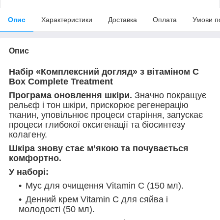
Опис
Характеристики
Доставка
Оплата
Умови п
Опис
Набір «Комплексний догляд» з вітаміном С
Box Complete Treatment
Програма оновлення шкіри.
Значно покращує
рельєф і тон шкіри, прискорює регенерацію
тканин, уповільнює процеси старіння, запускає
процеси глибокої оксигенації та біосинтезу
колагену.
Шкіра знову стає м’якою та почувається
комфортно.
У наборі:
Мус для очищення Vitamin C (150 мл).
Денний крем Vitamin C для сяйва і
молодості (50 мл).