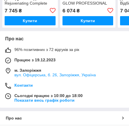
Rejuvenating Complete
GLOW PROFESSIONAL
Відб
Treatment Kit HISTOMER
KIT Anesi Lab 4порц
Comp
7 745
6 074
7 0
₴
₴
HIS
Купити
Купити
Про нас
96% позитивних з 72 відгуків за рік
Працює з 19.12.2023
м. Запоріжжя
вул. Офіцерська, б. 26, Запоріжжя, Україна
Контакти
Сьогодні працює з 10:00 до 18:00
Показати весь графік роботи
Про нас