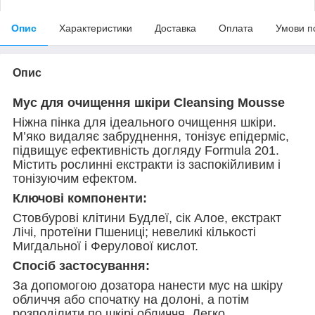
Опис
Характеристики
Доставка
Оплата
Умови п
Опис
Мус для очищення шкіри Cleansing Mousse
Ніжна пінка для ідеального очищення шкіри.
М’яко видаляє забруднення, тонізує епідерміс,
підвищує ефективність догляду Formula 201.
Містить рослинні екстракти із заспокійливим і
тонізуючим ефектом.
Ключові компоненти:
Стовбурові клітини Будлеї, сік Алое, екстракт
Лічі, протеїни Пшениці; невеликі кількості
Мигдальної і Ферулової кислот.
Спосіб застосування:
За допомогою дозатора нанести мус на шкіру
обличчя або спочатку на долоні, а потім
розподілити по шкірі обличчя. Легко