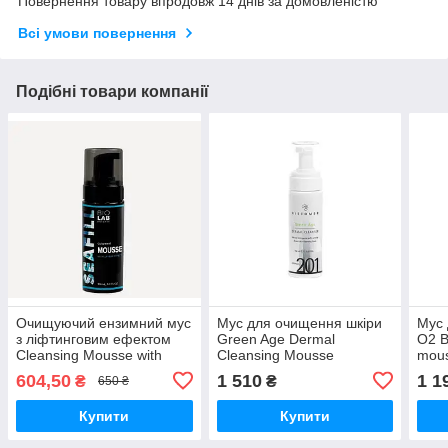
Повернення товару впродовж 14 днів за домовленістю
Всі умови повернення
Подібні товари компанії
Очищуючий ензимний мус
Мус для очищення шкіри
Мус 
з ліфтинговим ефектом
Green Age Dermal
O2 
Cleansing Mousse with
Cleansing Mousse
mous
Lifting Effect BIOLAB
HISTOMER, 150 мл
604,50
1 510
1 1
₴
₴
650 ₴
Estetic, 150 мл
Купити
Купити