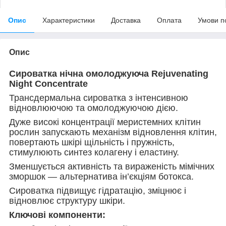
Опис
Характеристики
Доставка
Оплата
Умови п
Опис
Сироватка нічна омолоджуюча Rejuvenating
Night Concentrate
Трансдермальна сироватка з інтенсивною
відновлюючою та омолоджуючою дією.
Дуже високі концентрації меристемних клітин
рослин запускають механізм відновлення клітин,
повертають шкірі щільність і пружність,
стимулюють синтез колагену і еластину.
Зменшується активність та вираженість мімічних
зморшок — альтернатива ін’єкціям ботокса.
Сироватка підвищує гідратацію, зміцнює і
відновлює структуру шкіри.
Ключові компоненти: