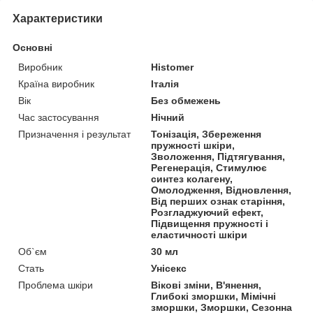
Характеристики
Основні
Виробник
Histomer
Країна виробник
Італія
Вік
Без обмежень
Час застосування
Нічний
Призначення і результат
Тонізація, Збереження
пружності шкіри,
Зволоження, Підтягування,
Регенерація, Стимулює
синтез колагену,
Омолодження, Відновлення,
Від перших ознак старіння,
Розгладжуючий ефект,
Підвищення пружності і
еластичності шкіри
Об`єм
30 мл
Стать
Унісекс
Проблема шкіри
Вікові зміни, В'янення,
Глибокі зморшки, Мімічні
зморшки, Зморшки, Сезонна