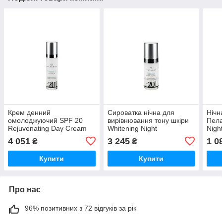
Крем денний
Сироватка нічна для
Нічн
омолоджуючий SPF 20
вирівнювання тону шкіри
Пела
Rejuvenating Day Cream
Whitening Night
Nigh
HISTOMER, 50 мл
Concentrate HISTOMER,
Labo
4 051
3 245
1 0
₴
₴
30 мл
Купити
Купити
Про нас
96% позитивних з 72 відгуків за рік