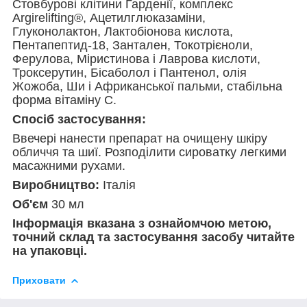
Стовбурові клітини Гарденії, комплекс
Argirelifting®, Ацетилглюказаміни,
Глуконолактон, Лактобіонова кислота,
Пентапептид-18, Зантален, Токотрієноли,
Ферулова, Міристинова і Лаврова кислоти,
Троксерутин, Бісаболол і Пантенол, олія
Жожоба, Ши і Африканської пальми, стабільна
форма вітаміну С.
Спосіб застосування:
Ввечері нанести препарат на очищену шкіру
обличчя та шиї. Розподілити сироватку легкими
масажними рухами.
Виробництво:
Італія
Об'єм
30 мл
Інформація вказана з ознайомчою метою,
точний склад та застосування засобу читайте
на упаковці.
Приховати