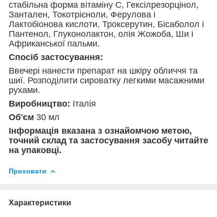
стабільна форма вітаміну С, Гексілрезорцінол,
Зантален, Токотрієноли, Ферулова і
Лактобіонова кислоти, Троксерутин, Бісаболол і
Пантенол, Глуконолактон, олія Жожоба, Ши і
Африканської пальми.
Спосіб застосування:
Ввечері нанести препарат на шкіру обличчя та
шиї. Розподілити сироватку легкими масажними
рухами.
Виробництво:
Італія
Об'єм
30 мл
Інформація вказана з ознайомчою метою,
точний склад та застосування засобу читайте
на упаковці.
Приховати
Характеристики