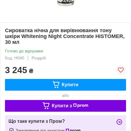
Сироватка нічна для вирівнювання тону
шкіри Whitening Night Concentrate HISTOMER,
30 мл
Готово до відправки
Код: H040
Роздріб
3 245
₴
Купити
або
Купити з
Що таке купити з Пром?
Замовлення під захистом