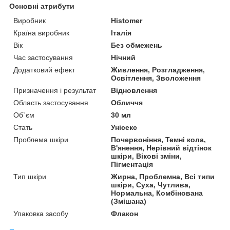
Основні атрибути
Виробник
Histomer
Країна виробник
Італія
Вік
Без обмежень
Час застосування
Нічний
Додатковий ефект
Живлення, Розгладження,
Освітлення, Зволоження
Призначення і результат
Відновлення
Область застосування
Обличчя
Об`єм
30 мл
Стать
Унісекс
Проблема шкіри
Почервоніння, Темні кола,
В'янення, Нерівний відтінок
шкіри, Вікові зміни,
Пігментація
Тип шкіри
Жирна, Проблемна, Всі типи
шкіри, Суха, Чутлива,
Нормальна, Комбінована
(Змішана)
Упаковка засобу
Флакон