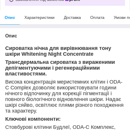
Опис
Характеристики
Доставка
Оплата
Умови п
Опис
Сироватка нічна для вирівнювання тону
шкіри Whitening Night Concentrate
Трансдермальна сироватка з вираженими
депігментуючими і регенераційними
властивостями.
Висока концентрація меристемних клітин і ODA-
C Complex дозволяє використовувати години
нічного відпочинку для корекції пігментації і
повного біологічного відновлення шкіри. Надає
шкірі сяйво, освітлює плями різного походження
та характеру.
Ключові компоненти:
Стовбурові клітини Будлеї, ODA-C Комплекс,