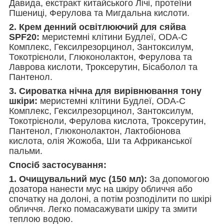
Давида, екстракт китайського Лічі, протеїни
Пшениці, Ферулова та Мигдальна кислоти.
2. Крем денний освітлюючий для сяйва
SPF20:
меристемні клітини Будлеї, ODA-C
Комплекс, Гексилрезорцинол, Зантоксилум,
Токотрієноли, Глюконолактон, Ферулова та
Лаврова кислоти, Троксерутин, Бісаболол та
Пантенол.
3. Сироватка нічна для вирівнювання тону
шкіри:
меристемні клітини Будлеї, ODA-C
Комплекс, Гексилрезорцинол, Зантоксилум,
Токотрієноли, Ферулова кислота, Троксерутин,
Пантенол, Глюконолактон, Лактобіонова
кислота, олія Жожоба, Ши та Африканської
пальми.
Спосіб застосування:
1. Очищувальний мус (150 мл):
За допомогою
дозатора нанести мус на шкіру обличчя або
спочатку на долоні, а потім розподілити по шкірі
обличчя. Легко помасажувати шкіру та змити
теплою водою.