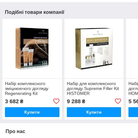
Подібні товари компанії
Набір комплексного
Набір для комплексного
Набі
зміцнюючого догляду
догляду Supreme Filler Kit
догл
Regenerating Kit
HISTOMER
HOM
HISTOMER
pHfo
3 682
9 288
5 5
₴
₴
Купити
Купити
Про нас