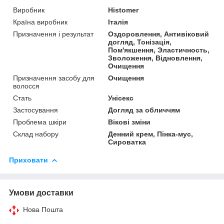
Виробник
Histomer
Країна виробник
Італія
Призначення і результат
Оздоровлення, Антивіковий
догляд, Тонізація,
Пом'якшення, Эластичность,
Зволоження, Відновлення,
Очищення
Призначення засобу для
Очищення
волосся
Стать
Унісекс
Застосування
Догляд за обличчям
Проблема шкіри
Вікові зміни
Склад набору
Денний крем, Пінка-мус,
Сироватка
Приховати
Умови доставки
Нова Пошта