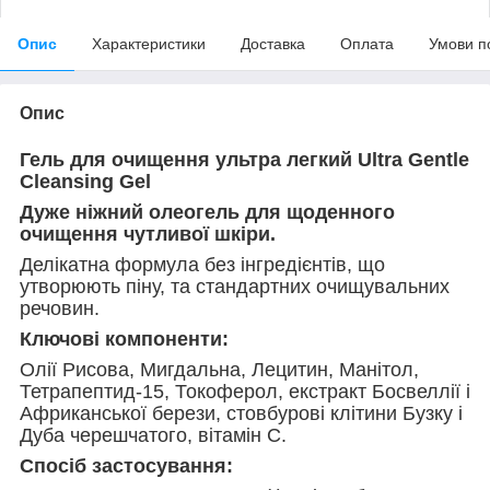
Опис
Характеристики
Доставка
Оплата
Умови п
Опис
Гель для очищення ультра легкий Ultra Gentle
Cleansing Gel
Дуже ніжний олеогель для щоденного
очищення чутливої ​​шкіри.
Делікатна формула без інгредієнтів, що
утворюють піну, та стандартних очищувальних
речовин.
Ключові компоненти:
Олії Рисова, Мигдальна, Лецитин, Манітол,
Тетрапептид-15, Токоферол, екстракт Босвеллії і
Африканської берези, стовбурові клітини Бузку і
Дуба черешчатого, вітамін С.
Спосіб застосування: