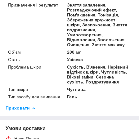
Призначення і результат
Зняття запалення,
Розгладжуючий ефект,
Пом'якшення, Тонізація,
Збереження пружності
шкіри, Заспокоєння, Зняття
подразнення,
Умиротворення,
Відновлення, Зволоження,
Очищення, Зняття макіяжу
Об`єм
200 мл
Стать
Унісекс
Проблема шкіри
Сухість, В'янення, Нерівний
відтінок шкіри, Чутливість,
Вікові зміни, Сезонна
сухість, Роздратування
Тип шкіри
Чутлива
Тип засобу для вмивання
Гель
Приховати
Умови доставки
Нова Пошта