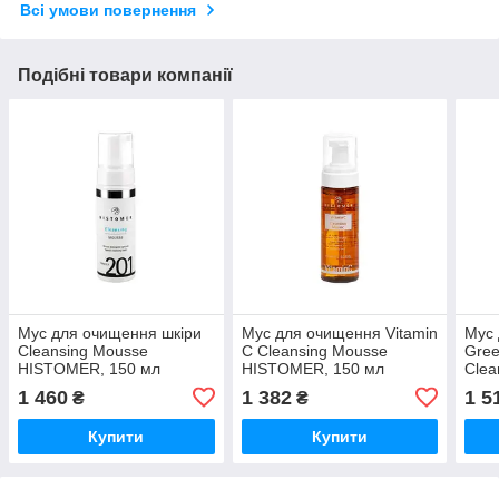
Всі умови повернення
Подібні товари компанії
Мус для очищення шкіри
Мус для очищення Vitamin
Мус 
Cleansing Mousse
C Cleansing Mousse
Gree
HISTOMER, 150 мл
HISTOMER, 150 мл
Clea
HIS
1 460
1 382
1 5
₴
₴
Купити
Купити