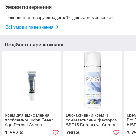
Умови повернення
Повернення товару впродовж 14 днів за домовленістю
Всі умови повернення
Подібні товари компанії
Крем для відновлення
Duo-активний крем із
Крем
проблемної шкіри Green
сонцезахисним фактором
Pro 
Age Dermal Cream
SPF15 Duo-active Cream
HIS
HISTOMER, 30 мл
Ryor, 50 мл
1 557
760
3 7
₴
₴