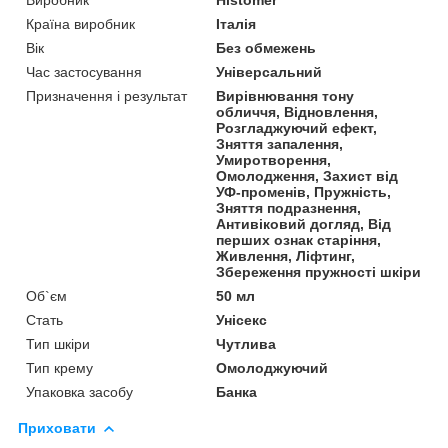
Країна виробник
Італія
Вік
Без обмежень
Час застосування
Універсальний
Призначення і результат
Вирівнювання тону
обличчя, Відновлення,
Розгладжуючий ефект,
Зняття запалення,
Умиротворення,
Омолодження, Захист від
УФ-променів, Пружність,
Зняття подразнення,
Антивіковий догляд, Від
перших ознак старіння,
Живлення, Ліфтинг,
Збереження пружності шкіри
Об`єм
50 мл
Стать
Унісекс
Тип шкіри
Чутлива
Тип крему
Омолоджуючий
Упаковка засобу
Банка
Приховати