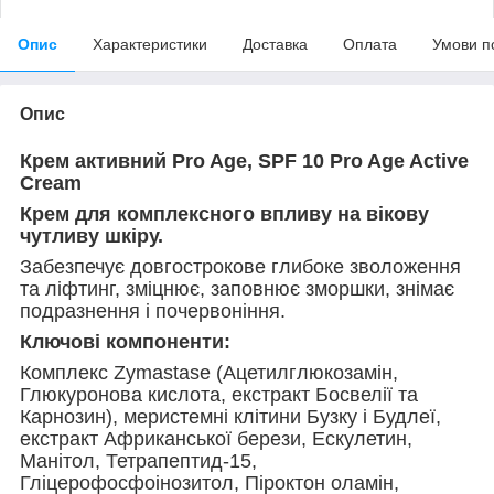
Опис
Характеристики
Доставка
Оплата
Умови п
Опис
Крем активний Pro Age, SPF 10 Pro Age Active
Cream
Крем для комплексного впливу на вікову
чутливу шкіру.
Забезпечує довгострокове глибоке зволоження
та ліфтинг, зміцнює, заповнює зморшки, знімає
подразнення і почервоніння.
Ключові компоненти:
Комплекс Zymastase (Ацетилглюкозамін,
Глюкуронова кислота, екстракт Босвелії та
Карнозин), меристемні клітини Бузку і Будлеї,
екстракт Африканської берези, Ескулетин,
Манітол, Тетрапептид-15,
Гліцерофосфоінозитол, Піроктон оламін,