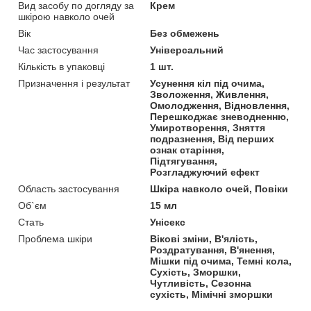
Вид засобу по догляду за
Крем
шкірою навколо очей
Вік
Без обмежень
Час застосування
Універсальний
Кількість в упаковці
1 шт.
Призначення і результат
Усунення кіл під очима,
Зволоження, Живлення,
Омолодження, Відновлення,
Перешкоджає зневодненню,
Умиротворення, Зняття
подразнення, Від перших
ознак старіння,
Підтягування,
Розгладжуючий ефект
Область застосування
Шкіра навколо очей, Повіки
Об`єм
15 мл
Стать
Унісекс
Проблема шкіри
Вікові зміни, В'ялість,
Роздратування, В'янення,
Мішки під очима, Темні кола,
Сухість, Зморшки,
Чутливість, Сезонна
сухість, Мімічні зморшки