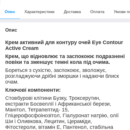
Опис
Характеристики
Доставка
Оплата
Умови п
Опис
Крем активний для контуру очей Eye Contour
Active Cream
Крем, що відновлює та заспокоює подразнені
повіки та зменшує темні кола під очима.
Бореться з сухістю, заспокоює, зволожує,
розгладжуючи дрібні зморшки і надаючи блиск
очам.
Ключові компоненти:
Стовбурові клітини Бузку, Троксерутин,
екстракти Босвеллії і Африканської берези,
Манітол, Тетрапептид- 15,
Гліцерофосфоінозітол, Гіалуронат натрію, олії
Ши і Оливкова, Лецитин, Цераміди,
Фітостероли, вітамін Е, Пантенол, стабільна