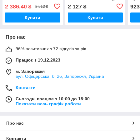
Eye & Lip Contour Cream
and Moisturizing for the
Cont
2 386,40
2 127
923
₴
₴
2 512 ₴
15мл
Eye Contour, 50 мл
15 м
Купити
Купити
Про нас
96% позитивних з 72 відгуків за рік
Працює з 19.12.2023
м. Запоріжжя
вул. Офіцерська, б. 26, Запоріжжя, Україна
Контакти
Сьогодні працює з 10:00 до 18:00
Показати весь графік роботи
Про нас
Контакти