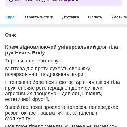
Опис
Характеристики
Доставка
Оплата
Умови п
Опис
Крем відновлюючий універсальний для тіла і
рук Hisiris Body
Терапія, що ревіталізує.
Миттєва дія проти сухості, свербіжу,
почервоніння і подразнень шкіри.
Інтенсивно бореться з фотостарінням шкіри тіла
і рук, сприяє регенерації епідермісу після
агресивних процедур – депіляції, пілінгу,
естетичної хірургії.
Запобігає появі врослого волосся, попереджає
розвиток посттравматичних запалень і
фолікуліту.
Освітлює гіперпігментацію, зменшує видимість