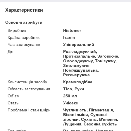
Характеристики
Основні атрибути
Виробник
Histomer
Країна виробник
Італія
Час застосування
Універсальний
Дія
Розгладжуючий,
Протизапальне, Загоююче,
Омолоджуючу, Тонізуючу,
Зволожуюче,
Пом'якшувальна,
Регенеруюча
Консистенція засобу
Кремоподібна
Область застосування
Тіло, Руки
Об`єм
250 мл
Стать
Унісекс
Проблема і стан шкіри
Чутливість, Пігментація,
Вікові зміни, Судинні
зірочки, Сухість, В'янення,
Лущення, Сезонна сухість
Тип шкіри
Всі типи шкіри, Чутлива