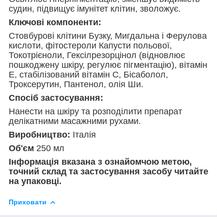
судин, підвищує імунітет клітин, зволожує.
Ключові компоненти:
Стовбурові клітини Бузку, Мигдальна і Ферулова
кислоти, фітостероли Капусти польової,
Токотрієноли, Гексілрезорцінол (відновлює
пошкоджену шкіру, регулює пігментацію), вітамін
Е, стабілізований вітамін С, Бісаболол,
Троксерутин, Пантенол, олія Ши.
Спосіб застосування:
Нанести на шкіру та розподілити препарат
делікатними масажними рухами.
Виробництво:
Італія
Об'єм
250 мл
Інформація вказана з ознайомчою метою,
точний склад та застосування засобу читайте
на упаковці.
Приховати