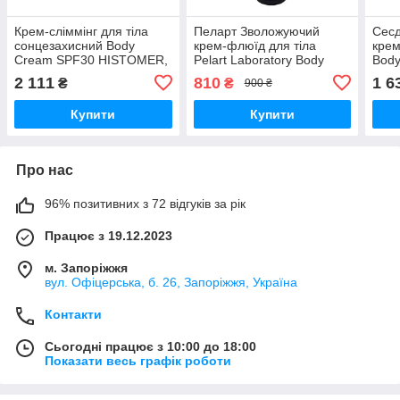
Крем-сліммінг для тіла
Пеларт Зволожуючий
Сес
cонцезахисний Body
крем-флюїд для тіла
крем
Cream SPF30 HISTOMER,
Pelart Laboratory Body
Body
200 мл
Series Moisturizing Body
Sesd
2 111
810
1 6
₴
₴
900 ₴
Cream, 250 мл
Купити
Купити
Про нас
96% позитивних з 72 відгуків за рік
Працює з 19.12.2023
м. Запоріжжя
вул. Офіцерська, б. 26, Запоріжжя, Україна
Контакти
Сьогодні працює з 10:00 до 18:00
Показати весь графік роботи