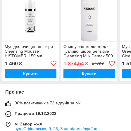
Мус для очищення шкіри
Очищуюче молочко для
Мус 
Cleansing Mousse
чутливої шкіри Sensitive
Gree
HISTOMER, 150 мл
Cleansing Milk Demax 500
Clea
мл
HIS
1 460
1 374,54
1 5
₴
₴
1 478 ₴
Купити
Купити
Про нас
96% позитивних з 72 відгуків за рік
Працює з 19.12.2023
м. Запоріжжя
вул. Офіцерська, б. 26, Запоріжжя, Україна