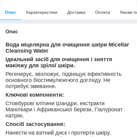
Опис
Характеристики
Доставка
Оплата
Умови п
Опис
Вода міцелярна для очищення шкіри Micellar
Cleansing Water
Ідеальний засіб для очищення і зняття
макіяжу для зрілої шкіри.
Регенерує, зволожує, підвищує ефективність
основного біостимулюючого догляду. Не
потребує змивання.
Ключові компоненти:
Cтовбурові клітини Шандри, екстракти
Манілкари і Африканської берези, Гіалуронат
натрію.
Спосіб застосування:
Нанести на ватний диск і протерти шкіру,