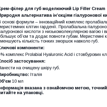
Крем-філер для губ моделюючий Lip Filler Cream
Природня альтернатива ін’єкціям гіалуронової к
В основі формули – інноваційний комплекс пролабіал
меристемних клітин гарденії. Пролабіальна гіалуроно
гіалуронової кислоти з низькомолекулярною вагою і 
збільшує об’єм та додає повноти губам. Меристемні к
зменшують кількість тонких зморшок навколо губ.
Ключові компоненти:
5% комплекс Prolabial Hyaluronic Acid і стовбурових кл
Спосіб застосування:
Нанести на очищену шкіру губ.
Виробництво:
Італія
Об'єм
10 мл
Інформація вказана з ознайомчою метою, точний
читайте на упаковці.