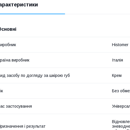
арактеристики
Основні
иробник
Histomer
раїна виробник
Італія
ид засобу по догляду за шкірою губ
Крем
ік
Без обме
ас застосування
Універса
Відновле
ризначення і результат
зневодне