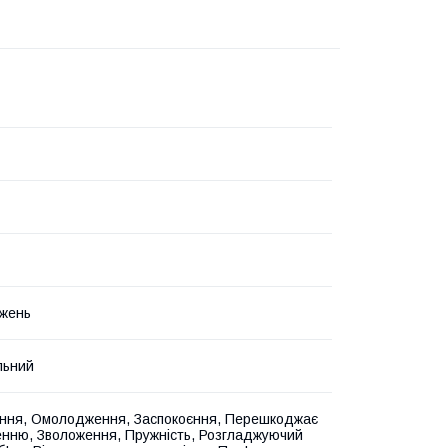
жень
льний
ння, Омолодження, Заспокоєння, Перешкоджає
нню, Зволоження, Пружність, Розгладжуючий