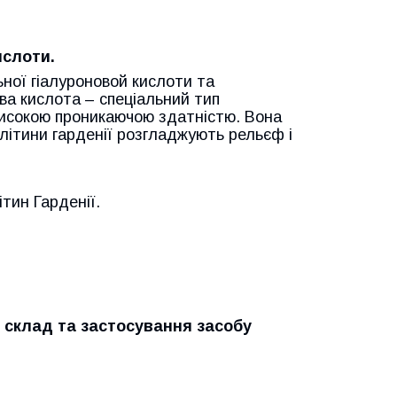
ислоти.
ьної гіалуроновой кислоти та
ва кислота – спеціальний тип
високою проникаючою здатністю. Вона
літини гарденії розгладжують рельєф і
ітин Гарденії.
 склад та застосування засобу