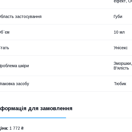
ефект, О
бласть застосування
Губи
б`єм
10 мл
тать
Унісекс
Зморшки, 
роблема шкіри
В'ялість
паковка засобу
Тюбик
нформація для замовлення
іна:
1 772 ₴