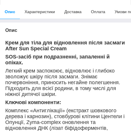
Опис
Характеристики
Доставка
Оплата
Умови п
Опис
Крем для тіла для відновлення після засмаги
After Sun Special Cream
SOS-засіб при подразненні, запаленні й
опіках.
Легкий крем заспокоює, відновлює і глибоко
зволожує шкіру після засмаги. Знімає
почервоніння, приносить негайне полегшення.
Підходить для всієї родини, в тому числі для
ніжної дитячої шкіри.
Ключові компоненти:
Комплекс «Антиглікації» (екстракт шовкового
дерева і карнозин), стовбурові клітини Центели і
Опунції, Zyma-complex оновлення та
відновлення ДНК (лізат біфідоферментів,