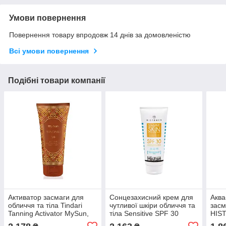
Умови повернення
Повернення товару впродовж 14 днів за домовленістю
Всі умови повернення
Подібні товари компанії
Активатор засмаги для
Сонцезахисний крем для
Аква
обличчя та тіла Tindari
чутливої шкіри обличчя та
засм
Tanning Activator MySun,
тіла Sensitive SPF 30
HIS
200 мл
HISTOMER, 200 мл