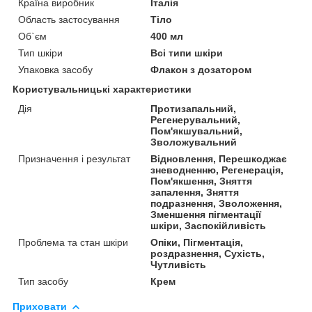
Країна виробник
Італія
Область застосування
Тіло
Об`єм
400 мл
Тип шкіри
Всі типи шкіри
Упаковка засобу
Флакон з дозатором
Користувальницькі характеристики
Дія
Протизапальний,
Регенерувальний,
Пом'якшувальний,
Зволожувальний
Призначення і результат
Відновлення, Перешкоджає
зневодненню, Регенерація,
Пом'якшення, Зняття
запалення, Зняття
подразнення, Зволоження,
Зменшення пігментації
шкіри, Заспокійливість
Проблема та стан шкіри
Опіки, Пігментація,
роздразнення, Сухість,
Чутливість
Тип засобу
Крем
Приховати