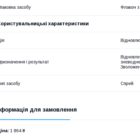
паковка засобу
Флакон з
Користувальницькі характеристики
ія
Відновлю
Відновле
ризначення і результат
зневодне
Зволожен
ип засобу
Спрей
нформація для замовлення
іна:
1 864 ₴