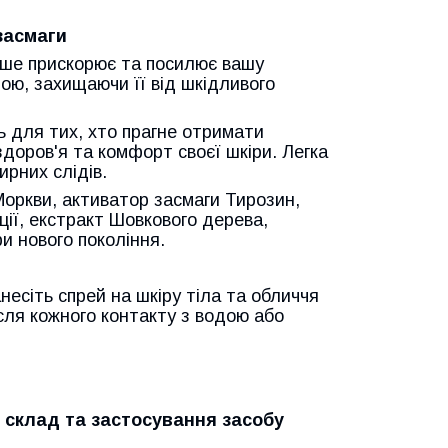
засмаги
лише прискорює та посилює вашу
рою, захищаючи її від шкідливого
ь для тих, хто прагне отримати
здоров'я та комфорт своєї шкіри. Легка
рних слідів.
Моркви, активатор засмаги Тирозин,
ії, екстракт Шовкового дерева,
ри нового покоління.
есіть спрей на шкіру тіла та обличчя
сля кожного контакту з водою або
 склад та застосування засобу