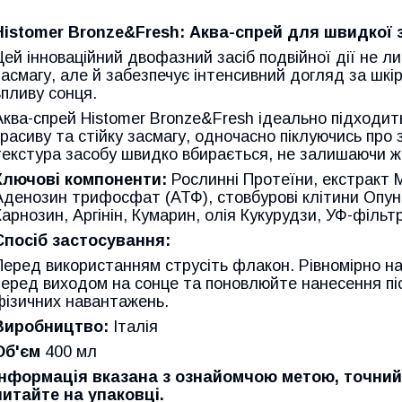
Histomer Bronze&Fresh: Аква-спрей для швидкої 
Цей інноваційний двофазний засіб подвійної дії не 
засмагу, але й забезпечує інтенсивний догляд за шкі
впливу сонця.
Аква-спрей Histomer Bronze&Fresh ідеально підходит
красиву та стійку засмагу, одночасно піклуючись про 
текстура засобу швидко вбирається, не залишаючи жи
Ключові компоненти:
Рослинні Протеїни, екстракт 
Аденозин трифосфат (АТФ), стовбурові клітини Опунц
Карнозин, Аргінін, Кумарин, олія Кукурудзи, УФ-фільт
Спосіб застосування:
Перед використанням струсіть флакон. Рівномірно нан
перед виходом на сонце та поновлюйте нанесення пі
фізичних навантажень.
Виробництво:
Італія
Об'єм
400 мл
Інформація вказана з ознайомчою метою, точний
читайте на упаковці.