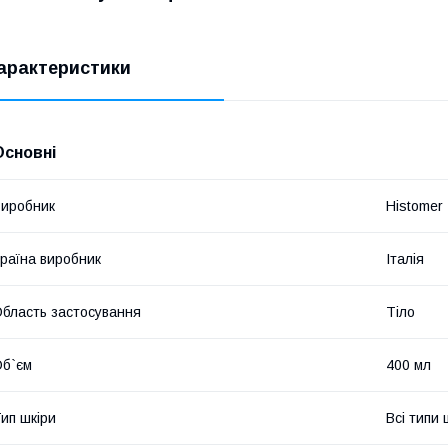
арактеристики
Основні
иробник
Histomer
раїна виробник
Італія
бласть застосування
Тіло
б`єм
400 мл
ип шкіри
Всі типи 