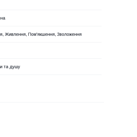
ьна
, Живлення, Пом'якшення, Зволоження
и та душу