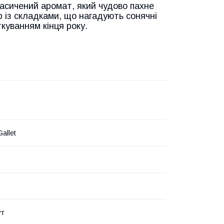
насичений аромат, який чудово пахне
р із складками, що нагадують сонячні
куванням кінця року.
allet
ут