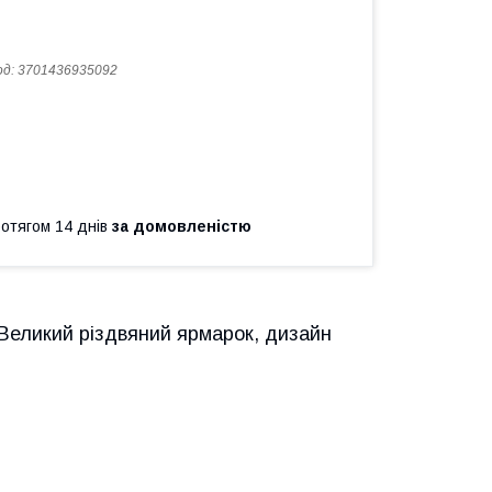
од:
3701436935092
ротягом 14 днів
за домовленістю
 Великий різдвяний ярмарок, дизайн