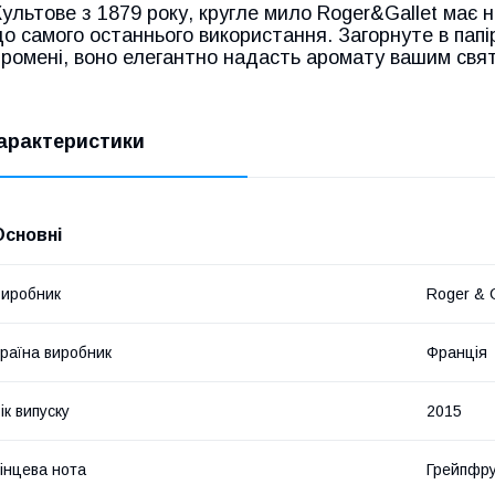
Культове з 1879 року, кругле мило Roger&Gallet має 
до самого останнього використання. Загорнуте в папі
промені, воно елегантно надасть аромату вашим свят
арактеристики
Основні
иробник
Roger & G
раїна виробник
Франція
ік випуску
2015
інцева нота
Грейпфр