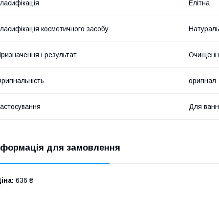
ласифікація
Елітна
ласифікація косметичного засобу
Натурал
ризначення і результат
Очищення
ригінальність
оригінал
астосування
Для ванн
нформація для замовлення
іна:
636 ₴