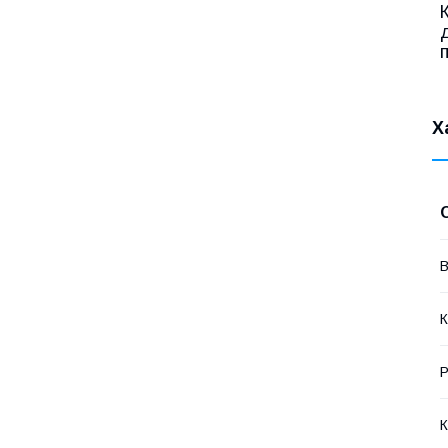
Х
В
К
Р
К