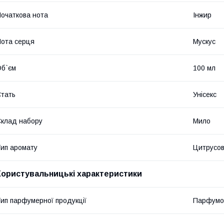
очаткова нота
Інжир
ота серця
Мускус
б`єм
100 мл
тать
Унісекс
клад набору
Мило
ип аромату
Цитрусові
Користувальницькі характеристики
ип парфумерної продукції
Парфумо