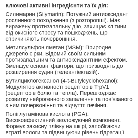
Ключові активні інгредієнти та їх дія:
Силимарин (Silymarin): Потужний антиоксидант
рослинного походження (з розторопші). Має
виражену протизапальну дію, захищає клітини
від окисного стресу та пошкоджень, що
спричиняють почервоніння.
Метилсульфонілметан (MSM): Природне
джерело сірки. Відомий своїм сильним
протизапальним та антиоксидантним ефектом.
Зменшує основні фактори, що призводять до
розширення судин (телеангіектазій).
Бутилциклогексанол (4-t-Butylcyclohexanol):
Модулятор активності рецепторів TrpV1
(рецепторів болю та тепла). Перешкоджає
розвитку нейрогенного запалення та пов'язаного
з ним почервоніння та відчуття печіння.
Поліглутамінова кислота (PGA):
Високоефективний зволожуючий компонент.
Формує захисну плівку на шкірі, запобігаючи
втраті вологи та підвищуючи рівень гідратації.