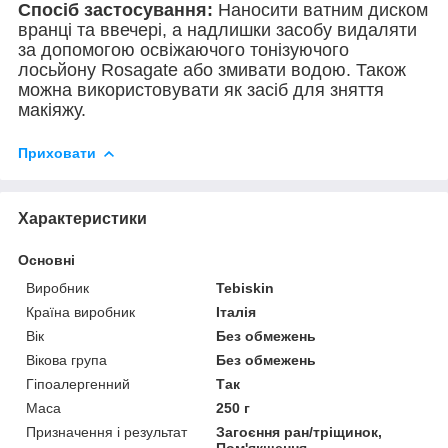
Спосіб застосування:
Наносити ватним диском
вранці та ввечері, а надлишки засобу видаляти
за допомогою освіжаючого тонізуючого
лосьйону Rosagate або змивати водою. Також
можна використовувати як засіб для зняття
макіяжу.
Приховати
Характеристики
Основні
Виробник
Tebiskin
Країна виробник
Італія
Вік
Без обмежень
Вікова група
Без обмежень
Гіпоалергенний
Так
Маса
250 г
Призначення і результат
Загоєння ран/тріщинок,
Пом'якшення,