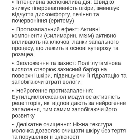
Інтенсивна заспокійлива дія: Швидко
знижує гіперреактивність шкіри, зменшує
відчуття дискомфорту, печіння та
почервоніння (еритему)
Протизапальний ефект: Активні
компоненти (Силимарин, MSM) активно
впливають на ключові ланки запального
процесу, що лежить в основі куперозу та
розацеа
Зволоження та захист: Поліглутамінова
кислота створює захисний бар'єр на
поверхні шкіри, підвищуючи її гідратацію та
запобігаючи втраті вологи
Нейрогенне протизапалення:
Бутилциклогексанол модулює активність
рецепторів, які відповідають за нейрогенне
запалення, тим самим запобігаючи його
розвитку
Делікатне очищення: Ніжна текстура
молочка дозволяє очищати шкіру без тертя
та порушення її цілісності