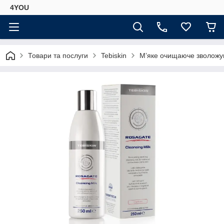
4YOU
Товари та послуги
Tebiskin
М’яке очищаюче зволожуюч