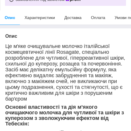
Опис
Характеристики
Доставка
Оплата
Умови п
Опис
Це м'яке очищувальне молочко італійської
космецевтичної лінії Rosagate, спеціально
розроблене для чутливої, гіперреактивної шкіри,
схильної до куперозу, розацеа та почервоніння.
Засіб має делікатну емульсійну формулу, яка
ефективно видаляє забруднення та макіяж,
включно з макіяжем очей, не викликаючи при
цьому подразнення, сухості та стягнутості, що є
критично важливим для шкіри з порушеним
бар'єром
Основні властивості та дія м’якого
очищаючого молочка для чутливої та шкіри з
куперозом з зволожуючим ефектом від
Тебескін: