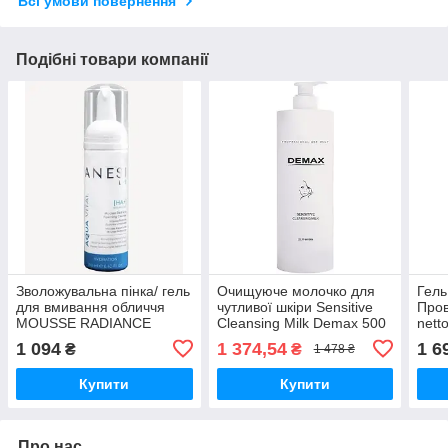
Всі умови повернення
Подібні товари компанії
Зволожувальна пінка/ гель
Очищуюче молочко для
Гель
для вмивання обличчя
чутливої шкіри Sensitive
Пров
MOUSSE RADIANCE
Cleansing Milk Demax 500
nett
CLEANSING GEL/
мл
1 094
1 374,54
1 6
₴
₴
1 478 ₴
FOAMING CLEANSER
ANESI LAB 190 мл
Купити
Купити
Про нас