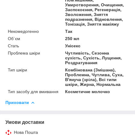
Умиротворення, Очищення,
Заспокоєння, Регенерація,
Зволоження, Зняття
подразнення, Відновлення,
Тонізація, Зняття макіяжу
Некомедогенно
Так
Об`єм
250 мл
Стать
Унісекс
Проблема шкіри
Чутливість, Сезонна
сухість, Сухість, Лущення,
Роздратування
Тип шкіри
Комбінована (Змішана),
Проблемна, Чутлива, Суха,
В'януча (зріла), Всі типи
шкіри, Жирна, Нормальна
Тип засобу для вмивання
Косметичне молочко
Приховати
Умови доставки
Нова Пошта