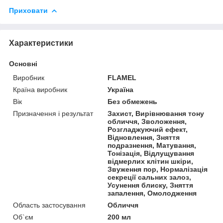
Приховати
Характеристики
Основні
Виробник
FLAMEL
Країна виробник
Україна
Вік
Без обмежень
Призначення і результат
Захист, Вирівнювання тону
обличчя, Зволоження,
Розгладжуючий ефект,
Відновлення, Зняття
подразнення, Матування,
Тонізація, Відлущування
відмерлих клітин шкіри,
Звуження пор, Нормалізація
секреції сальних залоз,
Усунення блиску, Зняття
запалення, Омолодження
Область застосування
Обличчя
Об`єм
200 мл