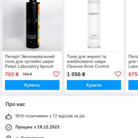
Пеларт Зволожувальний
Тонік для жирної та
Пела
тонік для чутливої шкіри
комбінованої шкіри
для 
Pelart Laboratory Apricot
Cleanse Acne Control
Labo
Line Moisturizing Toner,
Toner Demax 250 мл
Mois
702
1 056
675
₴
₴
780 ₴
250 мл
Sens
Купити
Купити
Про нас
96% позитивних з 72 відгуків за рік
Працює з 19.12.2023
м. Запоріжжя