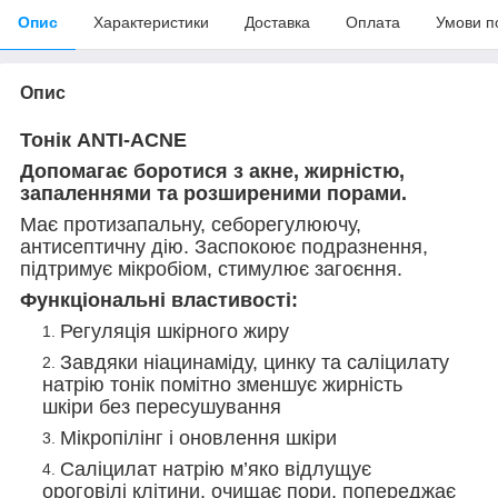
Опис
Характеристики
Доставка
Оплата
Умови п
Опис
Тонік ANTI-ACNE
Допомагає боротися з акне, жирністю,
запаленнями та розширеними порами.
Має протизапальну, себорегулюючу,
антисептичну дію. Заспокоює подразнення,
підтримує мікробіом, стимулює загоєння.
Функціональні властивості:
Регуляція шкірного жиру
Завдяки ніацинаміду, цинку та саліцилату
натрію тонік помітно зменшує жирність
шкіри без пересушування
Мікропілінг і оновлення шкіри
Саліцилат натрію м’яко відлущує
ороговілі клітини, очищає пори, попереджає