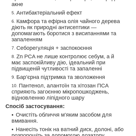
акне
Антибактеріальний ефект
Камфора та ефірна олія чайного дерева
діють як природні антисептики —
допомагають боротися з висипаннями та
запаленням
Себорегуляція + заспокоєння
Zn PCA не лише контролює себум, а й
має заспокійливу дію, ідеальний при
підвищеній чутливості та запаленні
Бар’єрна підтримка та зволоження
Пантенол, алантоїн та хітозан ПСА
сприяють загоєнню мікропошкоджень,
відновленню ліпідного шару
Спосіб застосування:
Очистіть обличчя м’яким засобом для
вмивання.
Нанесіть тонік на ватний диск, долоні, або
розпорошіть за допомогою дозатору