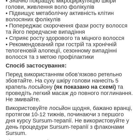
• Значно покращує мікроциркуляцію шкіри
голови, живлення воло фолікулів
• Підвищує метаболічну активність клітин
волосяних фолікулів
• Попереджає скорочення фази росту волосся
та його передчасне випадіння
• Сприяє росту здорового та міцного волосся
• Рекомендований при гострій та хронічній
телогеновій алопеції, сезонному випадінні
волосся та з метою профілактики
Спосіб застосування:
Перед використанням обов’язково ретельно
збовтайте. На суху шкіру голови нанесіть 5
крапель лосьйону
(як показано на схемі)
та
проведіть легкий масаж до повного поглинання.
Не змивайте.
Використовуйте лосьйон щодня, бажано вранці,
протягом 10-12 тижнів, починаючи з першого
дня курсу Sursum-терапії. Не використовуйте у
день процедури Sursum-терапії з флаконами
Sursum.