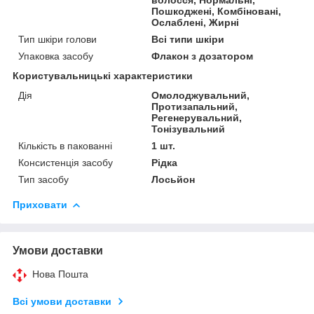
Пошкоджені, Комбіновані,
Ослаблені, Жирні
Тип шкіри голови
Всі типи шкіри
Упаковка засобу
Флакон з дозатором
Користувальницькі характеристики
Дія
Омолоджувальний,
Протизапальний,
Регенерувальний,
Тонізувальний
Кількість в пакованні
1 шт.
Консистенція засобу
Рідка
Тип засобу
Лосьйон
Приховати
Умови доставки
Нова Пошта
Всі умови доставки