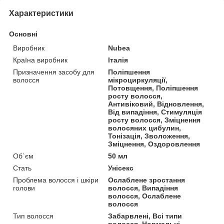
Характеристики
Основні
Виробник
Nubea
Країна виробник
Італія
Призначення засобу для
Поліпшення
волосся
мікроциркуляції,
Потовщення, Поліпшення
росту волосся,
Антивіковий, Відновлення,
Від випадіння, Стимуляція
росту волосся, Зміцнення
волосяних цибулин,
Тонізація, Зволоження,
Зміцнення, Оздоровлення
Об`єм
50 мл
Стать
Унісекс
Проблема волосся і шкіри
Ослаблене зростання
голови
волосся, Випадіння
волосся, Ослаблене
волосся
Тип волосся
Забарвлені, Всі типи
волосся, Нормальні,