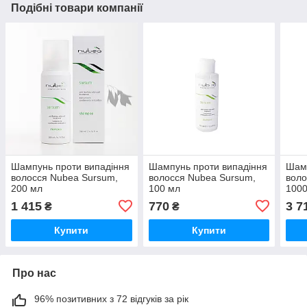
Подібні товари компанії
Шампунь проти випадіння
Шампунь проти випадіння
Шамп
волосся Nubea Sursum,
волосся Nubea Sursum,
воло
200 мл
100 мл
100
1 415
770
3 7
₴
₴
Купити
Купити
Про нас
96% позитивних з 72 відгуків за рік