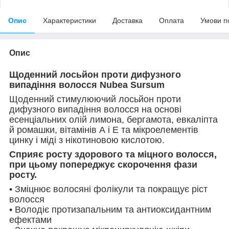
Опис
Характеристики
Доставка
Оплата
Умови п
Опис
Щоденний лосьйон проти дифузного
випадіння волосся Nubea Sursum
Щоденний стимулюючий лосьйон проти
дифузного випадіння волосся на основі
есенціальних олій лимона, бергамота, евкаліпта
й ромашки, вітамінів А і Е та мікроелементів
цинку і міді з нікотиновою кислотою.
Сприяє росту здорового та міцного волосся,
при цьому попереджує скорочення фази
росту.
• Зміцнює волосяні фолікули та покращує ріст
волосся
• Володіє протизапальним та антиоксидантним
ефектами