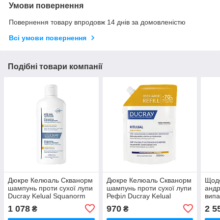
Умови повернення
Повернення товару впродовж 14 днів за домовленістю
Всі умови повернення
Подібні товари компанії
Дюкре Келюаль Скванорм
Дюкре Келюаль Скванорм
Щоде
шампунь проти сухої лупи
шампунь проти сухої лупи
андр
Ducray Kelual Squanorm
Рефіл Ducray Kelual
випа
Shampooing 400 мл new
Squanorm Shampooing
Surs
1 078
970
2 5
₴
₴
400 мл new