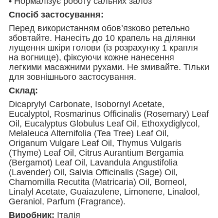
• Нормалізує роботу сальних залоз
Спосіб застосування:
Перед використанням обов’язково ретельно
збовтайте. Нанесіть до 10 крапель на ділянки
лущення шкіри голови (із розрахунку 1 крапля
на вогнище), фіксуючи кожне нанесення
легкими масажними рухами. Не змивайте. Тільки
для зовнішнього застосування.
Склад:
Dicaprylyl Carbonate, Isobornyl Acetate,
Eucalyptol, Rosmarinus Officinalis (Rosemary) Leaf
Oil, Eucalyptus Globulus Leaf Oil, Ethoxydiglycol,
Melaleuca Alternifolia (Tea Tree) Leaf Oil,
Origanum Vulgare Leaf Oil, Thymus Vulgaris
(Thyme) Leaf Oil, Citrus Aurantium Bergamia
(Bergamot) Leaf Oil, Lavandula Angustifolia
(Lavender) Oil, Salvia Officinalis (Sage) Oil,
Chamomilla Recutita (Matricaria) Oil, Borneol,
Linalyl Acetate, Guaiazulene, Limonene, Linalool,
Geraniol, Parfum (Fragrance).
Виробник:
Італія