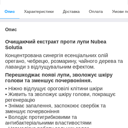
Опис
Характеристики
Доставка
Оплата
Умови п
Опис
Очищаючий екстракт проти лупи Nubea
Solutia
Концентрована синергія есенціальних олій
орегано, чебрецю, розмарину, чайного дерева та
лаванди з відлущувальним ефектом.
Перешкоджає появі лупи, зволожує шкіру
голови та зменшує почервоніння.
• Ніжно відлущує ороговілі клітини шкіри
• Живить та зволожує шкіру голови, покращує
регенерацію
• Знімає запалення, заспокоює свербіж та
зменшує почервоніння
• Володіє протигрибковими та
антибактеріальними властивостями