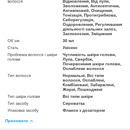
волосся
Відновлення, Від лупи,
Зволоження, Антисептична,
Антивіковий, Очищення,
Тонізація, Протигрибкова,
Себорегуляція,
Оздоровлення, Регулювання
діяльності сальних залоз,
Заспокоєння, Зміцнення
Об`єм
30 мл
Стать
Унісекс
Проблема волосся і шкіри
Чутливість шкіри голови,
голови
Лупа, Свербіж,
Почервоніння шкіри голови,
Ослаблене волосся
Тип волосся
Нормальні, Всі типи
волосся, Ослаблені,
Комбіновані, Забарвлені,
Жирні, Пошкоджені
Тип шкіри голови
Всі типи шкіри
Тип засобу
Сироватка
Упаковка засобу
Флакон з дозатором
Приховати