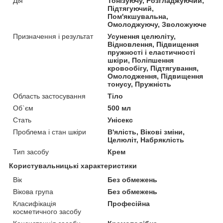
Дія
Тонізуючу, Розгладжуючий,
Підтягуючий,
Пом'якшувальна,
Омолоджуючу, Зволожуюче
Призначення і результат
Усунення целюліту,
Відновлення, Підвищення
пружності і еластичності
шкіри, Поліпшення
кровообігу, Підтягування,
Омолодження, Підвищення
тонусу, Пружність
Область застосування
Тіло
Об`єм
500 мл
Стать
Унісекс
Проблема і стан шкіри
В'ялість, Вікові зміни,
Целюліт, Набряклість
Тип засобу
Крем
Користувальницькі характеристики
Вік
Без обмежень
Вікова група
Без обмежень
Класифікація
Професійна
косметичного засобу