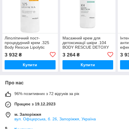
Ліполітичний пост-
Масажний крем для
Інте
процедурний крем .325
детоксикації шкіри .104
анти
Body Rescue Lipolytic
BODY RESCUE DETOXY
ефек
cream AROSHA, 500 мл
PLUS CREAM AROSHA,
CELL
3 932
3 264
3 9
₴
₴
500 мл
Sli
200 
Купити
Купити
Про нас
96% позитивних з 72 відгуків за рік
Працює з 19.12.2023
м. Запоріжжя
вул. Офіцерська, б. 26, Запоріжжя, Україна