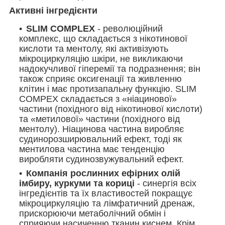
Активні інгредієнти
SLIM COMPLEX
- революційний
комплекс, що складається з нікотинової
кислоти та ментолу, які активізують
мікроциркуляцію шкіри, не викликаючи
надокучливої ​​гіперемії та подразнення; він
також сприяє оксигенації та живленню
клітин і має протизапальну функцію. SLIM
COMPEX складається з «ніацинової»
частини (похідного від нікотинової кислоти)
та «метилової» частини (похідного від
ментолу). Ніацинова частина виробляє
судинорозширювальний ефект, тоді як
ментилова частина має тенденцію
виробляти судинозвужувальний ефект.
Компанія рослинних ефірних олій
імбиру, куркуми та кориці
- синергія всіх
інгредієнтів та їх властивостей покращує
мікроциркуляцію та лімфатичний дренаж,
прискорюючи метаболічний обмін і
сприяючи насиченню тканин киснем. Крім