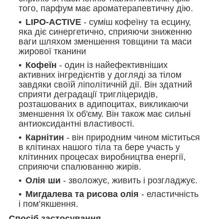
того, парфум має ароматерапевтичну дію.
LIPO-ACTIVE
- суміш кофеїну та есцину,
яка діє синергетично, сприяючи зниженню
ваги шляхом зменшення товщини та маси
жирової тканини
Кофеїн
- один із найефективніших
активних інгредієнтів у догляді за тілом
завдяки своїй ліполітичній дії. Він здатний
сприяти деградації тригліцеридів,
розташованих в адипоцитах, викликаючи
зменшення їх об'єму. Він також має сильні
антиоксидантні властивості.
Карнітин
- він природним чином міститься
в клітинах нашого тіла та бере участь у
клітинних процесах виробництва енергії,
сприяючи спалюванню жирів.
Олія ши
- зволожує, живить і розгладжує.
Мигдалева та рисова олія
- еластичність
і пом’якшення.
Спосіб застосування