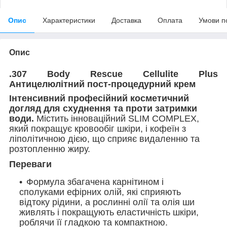
Опис
Характеристики
Доставка
Оплата
Умови п
Опис
.307 Body Rescue Cellulite Plus
Антицелюлітний пост-процедурний крем
Інтенсивний професійний косметичний
догляд для схуднення та проти затримки
води.
Містить інноваційний SLIM COMPLEX,
який покращує кровообіг шкіри, і кофеїн з
ліполітичною дією, що сприяє видаленню та
розтопленню жиру.
Переваги
Формула збагачена карнітином і
сполуками ефірних олій, які сприяють
відтоку рідини, а рослинні олії та олія ши
живлять і покращують еластичність шкіри,
роблячи її гладкою та компактною.