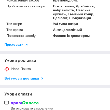
Консистенція засобу
Кремоподібна
Проблема та стан шкіри
Вікові зміни, Дряблість,
набряклість, Сезонна
сухість, Тьмяний колір,
Целюліт, Шовунізація
Тип шкіри
Усі типи шкіри
Тип крема
Антицелюлітний
Паковання засобу
Флакон із дозатором
Приховати
Умови доставки
Нова Пошта
Всі умови доставки
Умови оплати
Ви отримаєте замовлення