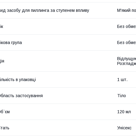
ид засобу для пиллинга за ступенем впливу
М'який п
ік
Без обме
ікова група
Без обме
Відлущую
ія
Розгладж
ількість в упаковці
1 шт.
бласть застосування
Тіло
б`єм
120 мл
тать
Унісекс