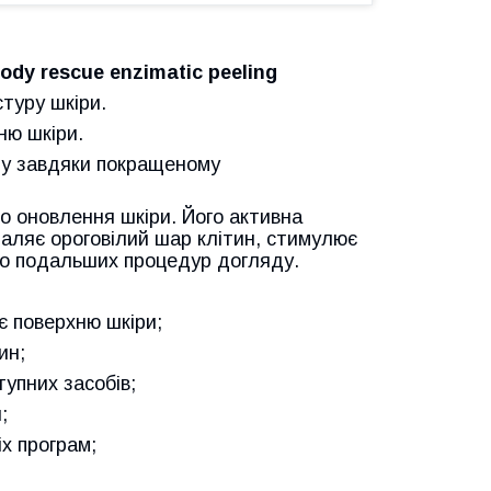
dy rescue enzimatic peeling
стуру шкіри.
ню шкіри.
ду завдяки покращеному
го оновлення шкіри. Його активна
аляє ороговілий шар клітин, стимулює
 до подальших процедур догляду.
є поверхню шкіри;
ин;
упних засобів;
;
х програм;