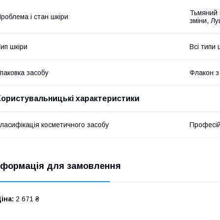
Тьмяний к
роблема і стан шкіри
зміни, Л
ип шкіри
Всі типи 
паковка засобу
Флакон з
Користувальницькі характеристики
ласифікація косметичного засобу
Професі
нформація для замовлення
іна:
2 671 ₴