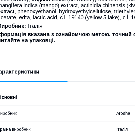
angifera indica (mango) extract, actinidia chinensis (kiwi)
xtract, phenoxyethanol, hydroxyethylcellulose, triethyle
cetate, edta, lactic acid, c.i. 19140 (yellow 5 lake), c.i. 
Виробник:
Італія
Іформація вказана з ознайомчою метою, точний 
читайте на упаковці.
арактеристики
Основні
иробник
Arosha
раїна виробник
Італія