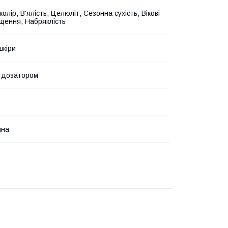
олір, В'ялість, Целюліт, Сезонна сухість, Вікові
ущення, Набряклість
шкіри
 дозатором
йна