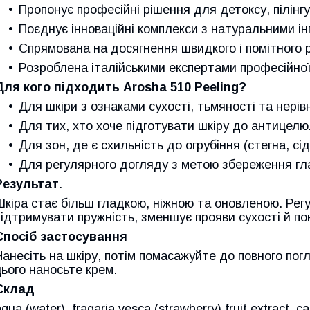
Пропонує професійні рішення для детоксу, пілінг
Поєднує інноваційні комплекси з натуральними ін
Спрямована на досягнення швидкого і помітного 
Розроблена італійськими експертами професійної
Для кого підходить Arosha 510 Peeling?
Для шкіри з ознаками сухості, тьмяності та нерів
Для тих, хто хоче підготувати шкіру до антицелю
Для зон, де є схильність до огрубіння (стегна, сідн
Для регулярного догляду з метою збереження гла
Результат
.
Шкіра стає більш гладкою, ніжною та оновленою. Ре
підтримувати пружність, зменшує прояви сухості й по
Спосіб застосування
Нанесіть на шкіру, потім помасажуйте до повного пог
цього наносьте крем.
Склад
qua (water), fragaria vesca (strawberry) fruit extract, ca