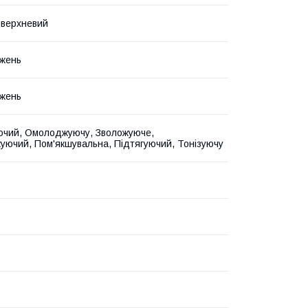
оверхневий
жень
жень
чий, Омолоджуючу, Зволожуюче,
уючий, Пом'якшувальна, Підтягуючий, Тонізуючу