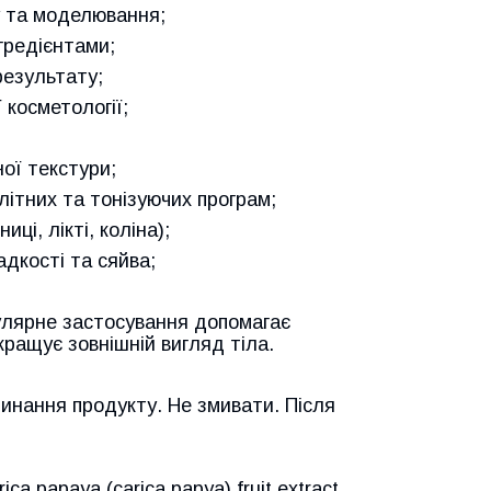
у та моделювання;
гредієнтами;
результату;
 косметології;
ної текстури;
літних та тонізуючих програм;
иці, лікті, коліна);
дкості та сяйва;
гулярне застосування допомагає
кращує зовнішній вигляд тіла.
линання продукту. Не змивати. Після
rica papaya (carica papya) fruit extract,