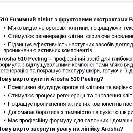
.510 Ензимний пілінг з фруктовими екстрактами Bo
М'яко видаляє ороговілі клітини, покращуючи тек
Стимулює регенерацію клітин, сприяючи оновлен
Підвищує ефективність наступних засобів догля
проникненню активних компонентів.
Arosha 510 Peeling
– професійний засіб для глибоко
формула з відлущувальними компонентами м’яко вид
регенерацію та покращує текстуру шкіри, готуючи її
Чому варто купити Arosha 510 Peeling?
Ефективно відлущує ороговілі клітини та вирівню
Стимулює процеси регенерації та оновлення кліт
Покращує проникнення активних компонентів наст
Допомагає боротися з тьмяністю та сухістю шкіри
Має професійну формулу для салонних і домашні
Чому варто звернути увагу на лінійку Arosha?