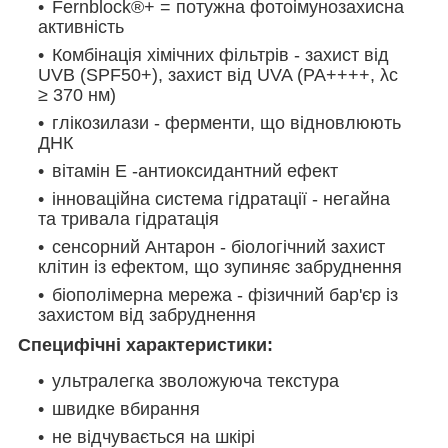
Fernblock®+ = потужна фотоімунозахисна
активність
Комбінація хімічних фільтрів - захист від
UVB (SPF50+), захист від UVA (PA++++, λc
≥ 370 нм)
глікозилази - ферменти, що відновлюють
ДНК
вітамін Е -антиоксидантний ефект
інноваційна система гідратації - негайна
та тривала гідратація
сенсорний Антарон - біологічний захист
клітин із ефектом, що зупиняє забруднення
біополімерна мережа - фізичний бар'єр із
захистом від забруднення
Специфічні характеристики:
ультралегка зволожуюча текстура
швидке вбирання
не відчувається на шкірі