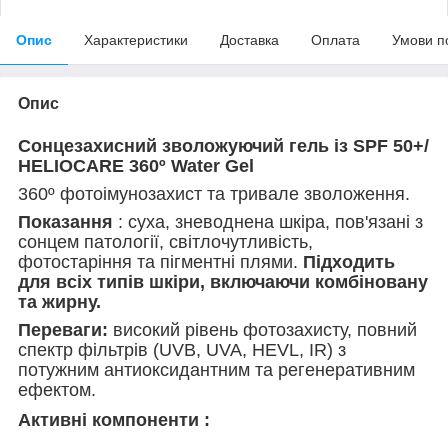
Опис
Характеристики
Доставка
Оплата
Умови п
Опис
Сонцезахисний зволожуючий гель із SPF 50+/
HELIOCARE 360º ​​Water Gel
360º фотоімунозахист та тривале зволоження.
Показання
: суха, зневоднена шкіра, пов'язані з
сонцем патології, світлочутливість,
фотостаріння та пігментні плями.
Підходить
для всіх типів шкіри, включаючи комбіновану
та жирну.
Переваги:
​​високий рівень фотозахисту, повний
спектр фільтрів (UVB, UVA, HEVL, IR) з
потужним антиоксидантним та регенеративним
ефектом.
Активні компоненти :