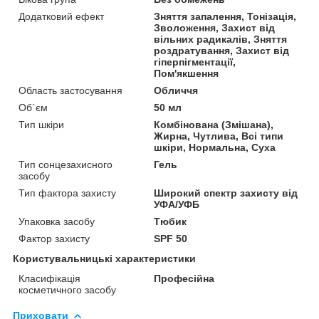
Додатковий ефект
Зняття запалення, Тонізація,
Зволоження, Захист від
вільних радикалів, Зняття
роздратування, Захист від
гіперпігментації,
Пом'якшення
Область застосування
Обличчя
Об`єм
50 мл
Тип шкіри
Комбінована (Змішана),
Жирна, Чутлива, Всі типи
шкіри, Нормальна, Суха
Тип сонцезахисного
Гель
засобу
Тип фактора захисту
Широкий спектр захисту від
УФА/УФБ
Упаковка засобу
Тюбик
Фактор захисту
SPF 50
Користувальницькі характеристики
Класифікація
Професійна
косметичного засобу
Приховати