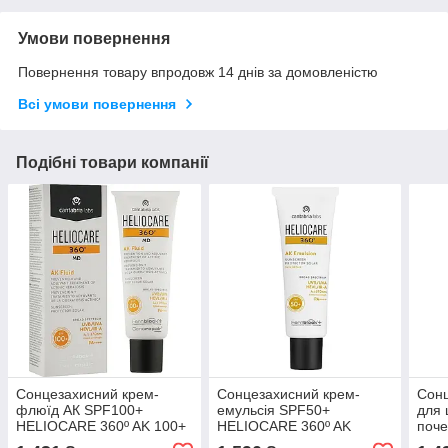
Умови повернення
Повернення товару впродовж 14 днів за домовленістю
Всі умови повернення
Подібні товари компанії
Сонцезахисний крем-
Сонцезахисний крем-
Сонц
флюїд АК SPF100+
емульсія SPF50+
для 
HELIOCARE 360º AK 100+
HELIOCARE 360º AK
поче
CANTABRIA, 50 мл
Emulsion CANTABRIA, 50
HEL