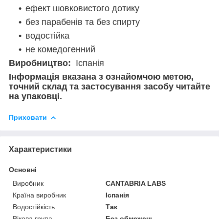
ефект шовковистого дотику
без парабенів та без спирту
водостійка
не комедогенний
Виробництво:
Іспанія
Інформація вказана з ознайомчою метою,
точний склад та застосування засобу читайте
на упаковці.
Приховати
Характеристики
Основні
Виробник
CANTABRIA LABS
Країна виробник
Іспанія
Водостійкість
Так
Вікова група
Без обмежень