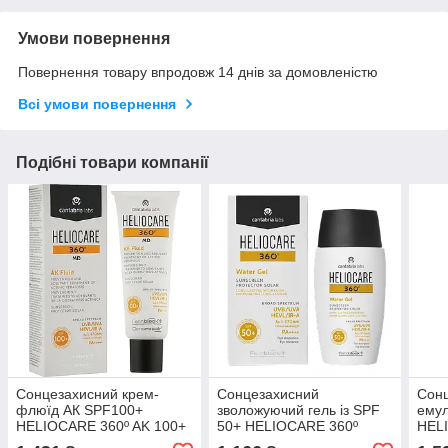
Умови повернення
Повернення товару впродовж 14 днів за домовленістю
Всі умови повернення
Подібні товари компанії
Сонцезахисний крем-
Сонцезахисний
Сонц
флюїд АК SPF100+
зволожуючий гель із SPF
емул
HELIOCARE 360º AK 100+
50+ HELIOCARE 360º ​​
HEL
CANTABRIA, 50 мл
Water Gel CANTABRIA, 50
Emul