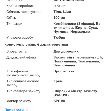
Країна виробник
Іспанія
Область застосування
Тіло, Шия
Об`єм
100 мл
Тип шкіри
Комбінована (Змішана), Всі
типи шкіри, Жирна, Суха,
Чутлива, Нормальна
Упаковка засобу
Тюбик
Користувальницькі характеристики
Вікова група
Для дорослих
Додатковий ефект
Захист від гіперпігментацій,
Пом'якшення, Тонізування,
Зволоження
Класифікація
Професійна
косметичного засобу
Тип сонцезахисного
Крем
засобу
Тип фактора захисту
Широкий спектр захисту
UVA/UVB
Фактор захисту
SPF 50
Приховати