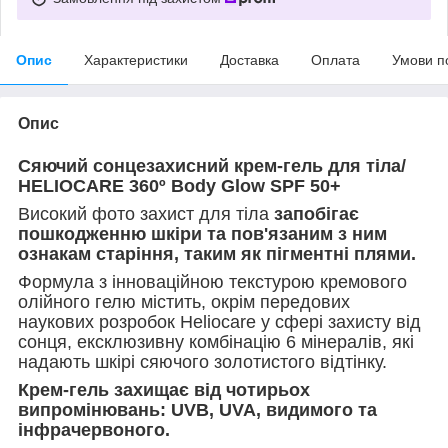
Опис
Характеристики
Доставка
Оплата
Умови п
Опис
Сяючий сонцезахисний крем-гель для тіла/
HELIOCARE 360º Body Glow SPF 50+
Високий фото захист для тіла
запобігає
пошкодженню шкіри та пов'язаним з ним
ознакам старіння, таким як пігментні плями.
Формула з інноваційною текстурою кремового
олійного гелю містить, окрім передових
наукових розробок Heliocare у сфері захисту від
сонця, ексклюзивну комбінацію 6 мінералів, які
надають шкірі сяючого золотистого відтінку.
Крем-гель захищає від чотирьох
випромінювань: UVB, UVA, видимого та
інфрачервоного.