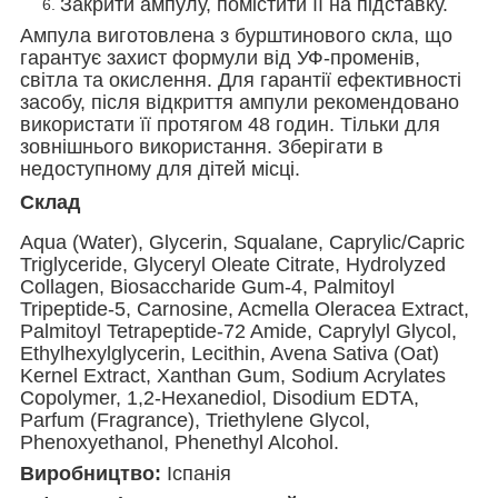
Закрити ампулу, помістити її на підставку.
Ампула виготовлена з бурштинового скла, що
гарантує захист формули від УФ-променів,
світла та окислення. Для гарантії ефективності
засобу, після відкриття ампули рекомендовано
використати її протягом 48 годин. Тільки для
зовнішнього використання. Зберігати в
недоступному для дітей місці.
Склад
Aqua (Water), Glycerin, Squalane, Caprylic/Capric
Triglyceride, Glyceryl Oleate Citrate, Hydrolyzed
Collagen, Biosaccharide Gum-4, Palmitoyl
Tripeptide-5, Carnosine, Acmella Oleracea Extract,
Palmitoyl Tetrapeptide-72 Amide, Caprylyl Glycol,
Ethylhexylglycerin, Lecithin, Avena Sativa (Oat)
Kernel Extract, Xanthan Gum, Sodium Acrylates
Copolymer, 1,2-Hexanediol, Disodium EDTA,
Parfum (Fragrance), Triethylene Glycol,
Phenoxyethanol, Phenethyl Alcohol.
Виробництво:
Іспанія