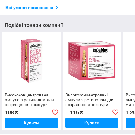
Всі умови повернення
Подібні товари компанії
Висококонцентрована
Висококонцентровані
Висо
ампула з ретинолом для
ампули з ретинолом для
ампу
покращення текстури
покращення текстури
митт
шкіри обличчя PURE
шкіри обличчя PURE
обл
108
1 116
1 2
₴
₴
RETINOL LaCabine, 2 мл
RETINOL LaCabine, 10*2
EFF
мл
LaCa
Купити
Купити