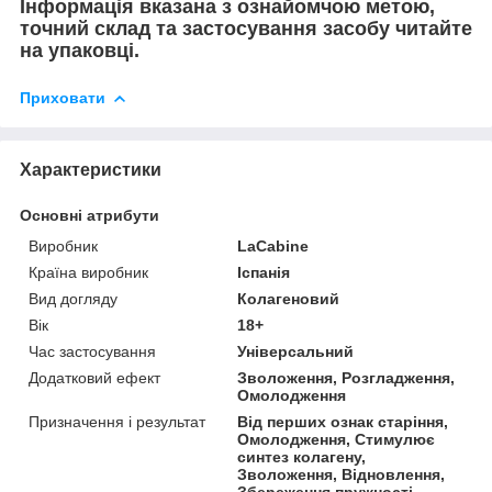
Інформація вказана з ознайомчою метою,
точний склад та застосування засобу читайте
на упаковці.
Приховати
Характеристики
Основні атрибути
Виробник
LaCabine
Країна виробник
Іспанія
Вид догляду
Колагеновий
Вік
18+
Час застосування
Універсальний
Додатковий ефект
Зволоження, Розгладження,
Омолодження
Призначення і результат
Від перших ознак старіння,
Омолодження, Стимулює
синтез колагену,
Зволоження, Відновлення,
Збереження пружності