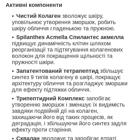
Активні компоненти
Чистий Колаген
зволожує шкіру,
уповільнює утворення зморшок, робить
шкіру обличчя гладенькою та пружною.
Spilanthes Acmella Спилантес акмелла
підвищує динамічність клітин шляхом
реорганізації та підтягування колагенових
волокон для покращення щільності та
пружності шкіри.
Запатентований тетрапептид
збільшує
синтез 9 типів колагену в шкірі, покращує
архітектуру обличчя та розгладжує зморшки
для ефекту підтяжки обличчя.
Трипептидний Комплекс
запобігає
утворенню зморшок і зменшує їх видимість
завдяки подвійній дії на колаген,
захищаючи його від таких процесів, як
деградація, і збільшуючи його синтез задля
ефекту проти старіння.
Сквалан
зволожує та запобігає втраті