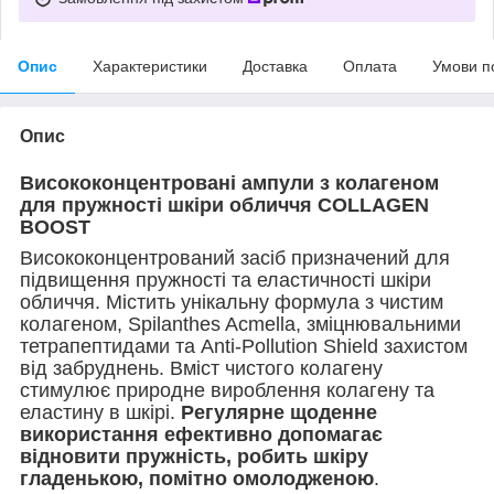
Опис
Характеристики
Доставка
Оплата
Умови п
Опис
Висококонцентровані ампули з колагеном
для пружності шкіри обличчя COLLAGEN
BOOST
Висококонцентрований засіб призначений для
підвищення пружності та еластичності шкіри
обличчя. Містить унікальну формула з чистим
колагеном, Spilanthes Acmella, зміцнювальними
тетрапептидами та Anti-Pollution Shield захистом
від забруднень. Вміст чистого колагену
стимулює природне вироблення колагену та
еластину в шкірі.
Регулярне щоденне
використання ефективно допомагає
відновити пружність, робить шкіру
гладенькою, помітно омолодженою
.