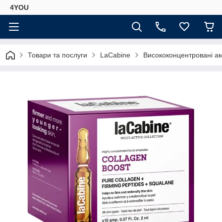
4YOU
Товари та послуги
LaCabine
Висококонцентровані а