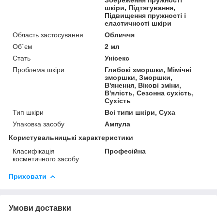
шкіри, Підтягування,
Підвищення пружності і
еластичності шкіри
Область застосування
Обличчя
Об`єм
2 мл
Стать
Унісекс
Проблема шкіри
Глибокі зморшки, Мімічні
зморшки, Зморшки,
В'янення, Вікові зміни,
В'ялість, Сезонна сухість,
Сухість
Тип шкіри
Всі типи шкіри, Суха
Упаковка засобу
Ампула
Користувальницькі характеристики
Класифікація
Професійна
косметичного засобу
Приховати
Умови доставки