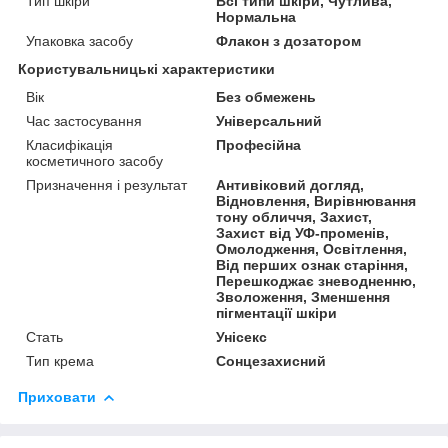
Тип шкіри
Всі типи шкіри, Чутлива,
Нормальна
Упаковка засобу
Флакон з дозатором
Користувальницькі характеристики
Вік
Без обмежень
Час застосування
Універсальний
Класифікація
Професійна
косметичного засобу
Призначення і результат
Антивіковий догляд,
Відновлення, Вирівнювання
тону обличчя, Захист,
Захист від УФ-променів,
Омолодження, Освітлення,
Від перших ознак старіння,
Перешкоджає зневодненню,
Зволоження, Зменшення
пігментації шкіри
Стать
Унісекс
Тип крема
Сонцезахисний
Приховати