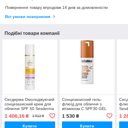
Повернення товару впродовж 14 днів за домовленістю
Всі умови повернення
Подібні товари компанії
Сесдерма Омолоджуючий
Сонцезахисний гель-
Сес
сонцезахисний крем для
флюїд для обличчя з
флюї
обличчя SPF 50 Sesderma
вітаміном С SPF30 GEL
Sesd
Repaskin Urban 365 Anti-
VIT-C INVISIBLE SPF30
Invi
1 406,16
1 530
1 2
₴
₴
1 512 ₴
Aging SPF50 50 мл
LaCabine, 30 мл
мл
Купити
Купити