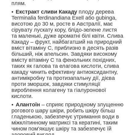
плям.
Екстракт сливи Какаду
плоду дерева
Terminalia ferdinandiana Exell або gubinga,
висотою до 30 м, росте в Австралії, має
сірувату лускату кору, блідо-зелене листя
та маленькі, дуже ароматні білі квіти. Слива
Какаду – фрукт, найбагатший на природний
вміст вітаміну С, приблизно в десять разів
більший, ніж апельсин. Завдяки високому
вмісту вітаміну С та фенольних похідних,
таких як галова та елагова кислоти, слива
какаду чинить ефективну антиоксидантну,
антимікробну та протизапальну дії, дієва
проти зморшок, завдяки стимуляції
вироблення колагену та гіалуронової
кислоти.
Алантоїн
– сприяє природному злущенню
рогового шару шкіри, робить шкіру більш
гладенькою, забезпечує утримання води в
міжклітинному матриксі та кератині, таким
чином пом’якшує шкіру та забезпечує їй
здоровий вигляд.