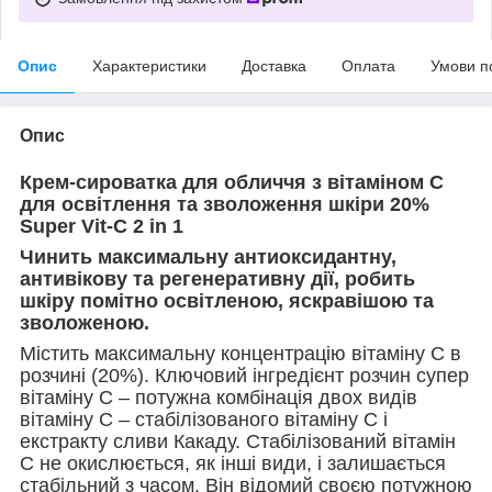
Опис
Характеристики
Доставка
Оплата
Умови п
Опис
Крем-сироватка для обличчя з вітаміном С
для освітлення та зволоження шкіри 20%
Super Vit-C 2 in 1
Чинить максимальну антиоксидантну,
антивікову та регенеративну дії, робить
шкіру помітно освітленою, яскравішою та
зволоженою.
Містить максимальну концентрацію вітаміну С в
розчині (20%). Ключовий інгредієнт розчин супер
вітаміну С – потужна комбінація двох видів
вітаміну С – стабілізованого вітаміну С і
екстракту сливи Какаду. Стабілізований вітамін
С не окислюється, як інші види, і залишається
стабільний з часом. Він відомий своєю потужною