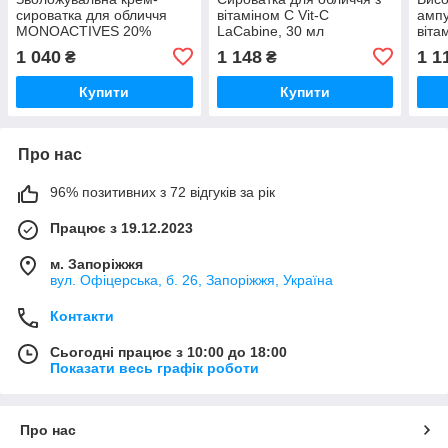
сироватка для обличчя
вітаміном С Vit-C
ампу
MONOACTIVES 20%
LaCabine, 30 мл
віта
HYALURONIC ACID
LaCa
1 040
1 148
1 1
₴
₴
SOLUTION SERUM-
CREAM LaCabine, 30 мл
Купити
Купити
Про нас
96% позитивних з 72 відгуків за рік
Працює з 19.12.2023
м. Запоріжжя
вул. Офіцерська, б. 26, Запоріжжя, Україна
Контакти
Сьогодні працює з 10:00 до 18:00
Показати весь графік роботи
Про нас