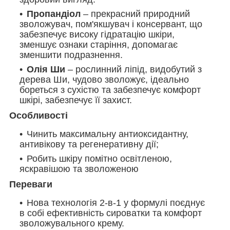
Пропандіол
– прекрасний природний
зволожувач, пом'якшувач і консервант, що
забезпечує високу гідратацію шкіри,
зменшує ознаки старіння, допомагає
зменшити подразнення.
Олія Ши
– рослинний ліпід, видобутий з
дерева Ши, чудово зволожує, ідеально
бореться з сухістю та забезпечує комфорт
шкірі, забезпечує її захист.
Особливості
Чинить максимальну антиоксидантну,
антивікову та регенеративну дії;
Робить шкіру помітно освітленою,
яскравішою та зволоженою
Переваги
Нова технологія 2-в-1 у формулі поєднує
в собі ефективність сироватки та комфорт
зволожувального крему.