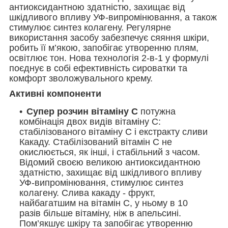
антиоксидантною здатністю, захищає від
шкідливого впливу УФ-випромінювання, а також
стимулює синтез колагену. Регулярне
використання засобу забезпечує сяяння шкіри,
робить її м’якою, запобігає утворенню плям,
освітлює тон. Нова технологія 2-в-1 у формулі
поєднує в собі ефективність сироватки та
комфорт зволожувального крему.
Активні компоненти
Супер розчин вітаміну С
потужна
комбінація двох видів вітаміну С:
стабілізованого вітаміну С і екстракту сливи
Какаду. Стабілізований вітамін С не
окислюється, як інші, і стабільний з часом.
Відомий своєю великою антиоксидантною
здатністю, захищає від шкідливого впливу
УФ-випромінювання, стимулює синтез
колагену. Слива какаду - фрукт,
найбагатшим на вітамін С, у ньому в 10
разів більше вітаміну, ніж в апельсині.
Пом’якшує шкіру та запобігає утворенню