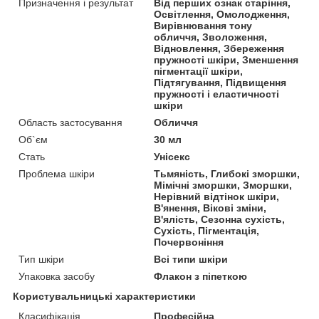
Призначення і результат
Від перших ознак старіння,
Освітлення, Омолодження,
Вирівнювання тону
обличчя, Зволоження,
Відновлення, Збереження
пружності шкіри, Зменшення
пігментації шкіри,
Підтягування, Підвищення
пружності і еластичності
шкіри
Область застосування
Обличчя
Об`єм
30 мл
Стать
Унісекс
Проблема шкіри
Тьмяність, Глибокі зморшки,
Мімічні зморшки, Зморшки,
Нерівний відтінок шкіри,
В'янення, Вікові зміни,
В'ялість, Сезонна сухість,
Сухість, Пігментація,
Почервоніння
Тип шкіри
Всі типи шкіри
Упаковка засобу
Флакон з піпеткою
Користувальницькі характеристики
Класифікація
Професійна