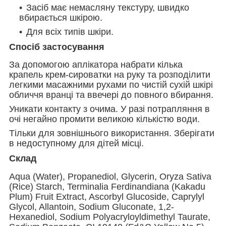
Засіб має немасляну текстуру, швидко
вбирається шкірою.
Для всіх типів шкіри.
Спосіб застосування
За допомогою аплікатора набрати кілька
крапель крем-сироватки на руку та розподілити
легкими масажними рухами по чистій сухій шкірі
обличчя вранці та ввечері до повного вбирання.
Уникати контакту з очима. У разі потрапляння в
очі негайно промити великою кількістю води.
Тільки для зовнішнього використання. Зберігати
в недоступному для дітей місці.
Склад
Aqua (Water), Propanediol, Glycerin, Oryza Sativa
(Rice) Starch, Terminalia Ferdinandiana (Kakadu
Plum) Fruit Extract, Ascorbyl Glucoside, Caprylyl
Glycol, Allantoin, Sodium Gluconate, 1,2-
Hexanediol, Sodium Polyacryloyldimethyl Taurate,