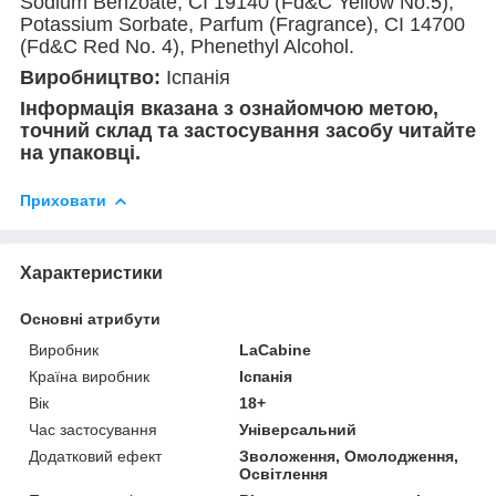
Sodium Benzoate, CI 19140 (Fd&C Yellow No.5),
Potassium Sorbate, Parfum (Fragrance), CI 14700
(Fd&C Red No. 4), Phenethyl Alcohol.
Виробництво:
Іспанія
Інформація вказана з ознайомчою метою,
точний склад та застосування засобу читайте
на упаковці.
Приховати
Характеристики
Основні атрибути
Виробник
LaCabine
Країна виробник
Іспанія
Вік
18+
Час застосування
Універсальний
Додатковий ефект
Зволоження, Омолодження,
Освітлення