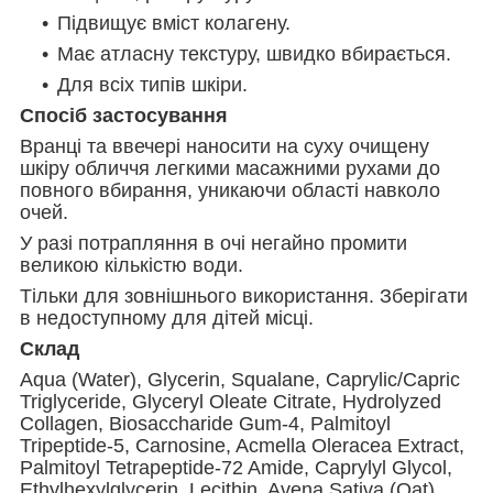
Підвищує вміст колагену.
Має атласну текстуру, швидко вбирається.
Для всіх типів шкіри.
Спосіб застосування
Вранці та ввечері наносити на суху очищену
шкіру обличчя легкими масажними рухами до
повного вбирання, уникаючи області навколо
очей.
У разі потрапляння в очі негайно промити
великою кількістю води.
Тільки для зовнішнього використання. Зберігати
в недоступному для дітей місці.
Склад
Aqua (Water), Glycerin, Squalane, Caprylic/Capric
Triglyceride, Glyceryl Oleate Citrate, Hydrolyzed
Collagen, Biosaccharide Gum-4, Palmitoyl
Tripeptide-5, Carnosine, Acmella Oleracea Extract,
Palmitoyl Tetrapeptide-72 Amide, Caprylyl Glycol,
Ethylhexylglycerin, Lecithin, Avena Sativa (Oat)