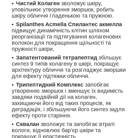
Чистий Колаген
зволожує шкіру,
уповільнює утворення зморшок, робить
шкіру обличчя гладенькою та пружною.
Spilanthes Acmella Спилантес акмелла
підвищує динамічність клітин шляхом
реорганізації та підтягування колагенових
волокон для покращення щільності та
пружності шкіри.
Запатентований тетрапептид
збільшує
синтез 9 типів колагену в шкірі, покращує
архітектуру обличчя та розгладжує зморшки
для ефекту підтяжки обличчя.
Трипептидний Комплекс
запобігає
утворенню зморшок і зменшує їх видимість
завдяки подвійній дії на колаген,
захищаючи його від таких процесів, як
деградація, і збільшуючи його синтез задля
ефекту проти старіння.
Сквалан
зволожує та запобігає втраті
вологи, відновлює бар’єр шкіри та
покращує її еластичність.