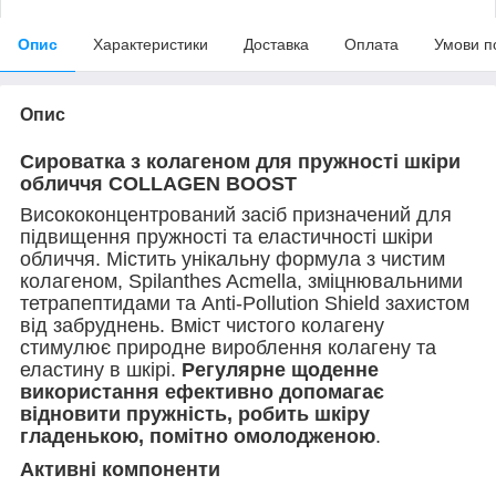
Опис
Характеристики
Доставка
Оплата
Умови п
Опис
Сироватка з колагеном для пружності шкіри
обличчя COLLAGEN BOOST
Висококонцентрований засіб призначений для
підвищення пружності та еластичності шкіри
обличчя. Містить унікальну формула з чистим
колагеном, Spilanthes Acmella, зміцнювальними
тетрапептидами та Anti-Pollution Shield захистом
від забруднень. Вміст чистого колагену
стимулює природне вироблення колагену та
еластину в шкірі.
Регулярне щоденне
використання ефективно допомагає
відновити пружність, робить шкіру
гладенькою, помітно омолодженою
.
Активні компоненти