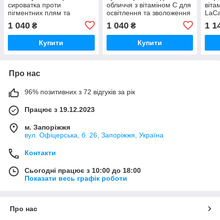
сироватка проти
обличчя з вітаміном С для
віта
пігментних плям та
освітлення та зволоження
LaCa
недосконалостей шкіри
шкіри 20% Super Vit-C 2 in
1 040
1 040
1 1
₴
₴
обличчя 15%
1 LaCabine, 30 мл
NIACINAMIDE SERUM
Купити
Купити
LaCabine, 30 мл
Про нас
96% позитивних з 72 відгуків за рік
Працює з 19.12.2023
м. Запоріжжя
вул. Офіцерська, б. 26, Запоріжжя, Україна
Контакти
Сьогодні працює з 10:00 до 18:00
Показати весь графік роботи
Про нас