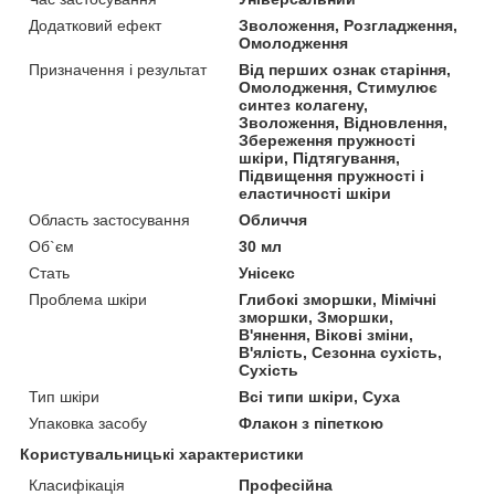
Додатковий ефект
Зволоження, Розгладження,
Омолодження
Призначення і результат
Від перших ознак старіння,
Омолодження, Стимулює
синтез колагену,
Зволоження, Відновлення,
Збереження пружності
шкіри, Підтягування,
Підвищення пружності і
еластичності шкіри
Область застосування
Обличчя
Об`єм
30 мл
Стать
Унісекс
Проблема шкіри
Глибокі зморшки, Мімічні
зморшки, Зморшки,
В'янення, Вікові зміни,
В'ялість, Сезонна сухість,
Сухість
Тип шкіри
Всі типи шкіри, Суха
Упаковка засобу
Флакон з піпеткою
Користувальницькі характеристики
Класифікація
Професійна