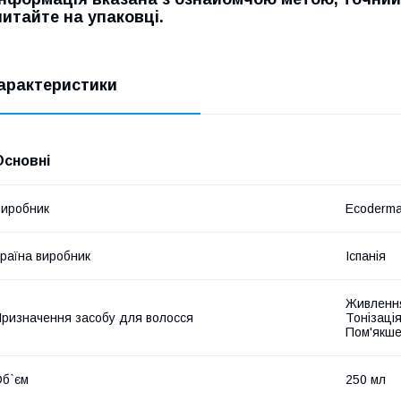
читайте на упаковці.
арактеристики
Основні
иробник
Ecoderm
раїна виробник
Іспанія
Живлення
ризначення засобу для волосся
Тонізаці
Пом'якш
б`єм
250 мл