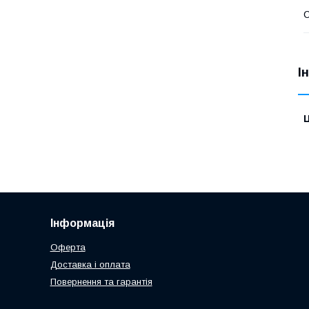
С
І
Ц
Інформація
Оферта
Доставка і оплата
Повернення та гарантія