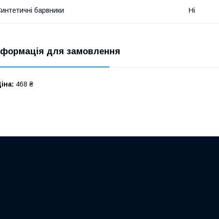
интетичні барвники
Ні
нформація для замовлення
іна:
468 ₴