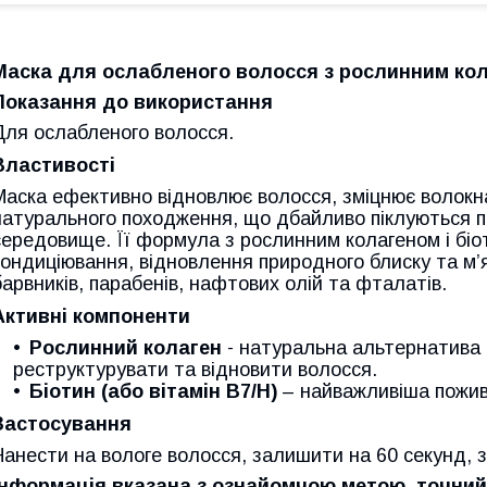
Маска для ослабленого волосся з рослинним кола
Показання до використання
Для ослабленого волосся.
Властивості
Маска ефективно відновлює волосся, зміцнює волокна,
натурального походження, що дбайливо піклуються п
середовище. Її формула з рослинним колагеном і біо
кондиціювання, відновлення природного блиску та м’я
барвників, парабенів, нафтових олій та фталатів.
Активні компоненти
Рослинний колаген
- натуральна альтернатива 
реструктурувати та відновити волосся.
Біотин (або вітамін B7/H)
– найважливіша пожив
Застосування
Нанести на вологе волосся, залишити на 60 секунд, 
Інформація вказана з ознайомчою метою, точний