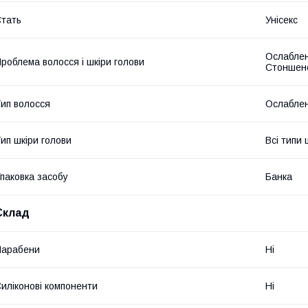
тать
Унісекс
Ослаблен
роблема волосся і шкіри голови
Стоншен
ип волосся
Ослаблен
ип шкіри голови
Всі типи 
паковка засобу
Банка
Склад
Парабени
Ні
иліконові компоненти
Ні