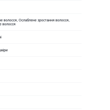
е волосся, Ослаблене зростання волосся,
е волосся
і
шкіри