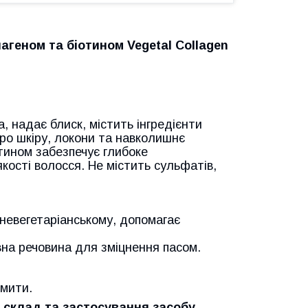
геном та біотином Vegetal Collagen
 надає блиск, містить інгредієнти
ро шкіру, локони та навколишнє
тином забезпечує глибоке
кості волосся. Не містить сульфатів,
невегетаріанському, допомагає
на речовина для зміцнення пасом.
змити.
 склад та застосування засобу